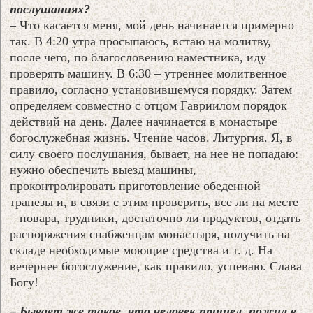
послушаниях?
– Что касается меня, мой день начинается примерно
так. В 4:20 утра просыпаюсь, встаю на молитву,
после чего, по благословению наместника, иду
проверять машину. В 6:30 – утреннее молитвенное
правило, согласно установившемуся порядку. Затем
определяем совместно с отцом Гавриилом порядок
действий на день. Далее начинается в монастыре
богослужебная жизнь. Чтение часов. Литургия. Я, в
силу своего послушания, бывает, на нее не попадаю:
нужно обеспечить выезд машины,
проконтролировать приготовление обеденной
трапезы и, в связи с этим проверить, все ли на месте
– повара, трудники, достаточно ли продуктов, отдать
распоряжения снабженцам монастыря, получить на
складе необходимые моющие средства и т. д. На
вечернее богослужение, как правило, успеваю. Слава
Богу!
– Бывает же такое, что человек пришел, пожил в