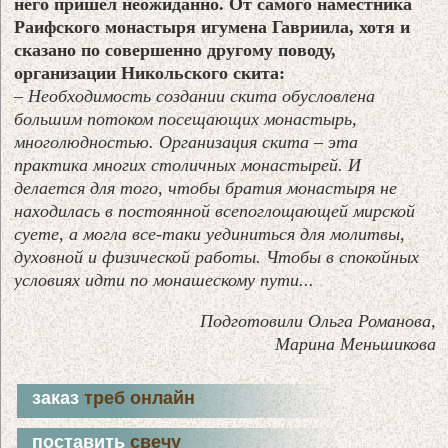
него пришел неожиданно. От самого наместника
Раифского монастыря игумена Гавриила, хотя и
сказано по совершенно другому поводу,
организации Никольского скита:
– Необходимость создании скита обусловлена
большим потоком посещающих монастырь,
многолюдностью. Организация скита – эта
практика многих столичных монастырей. И
делается для того, чтобы братия монастыря не
находилась в постоянной всепоглощающей мирской
суете, а могла все-таки уединиться для молитвы,
духовной и физической работы. Чтобы в спокойных
условиях идти по монашескому пути...
Подготовили Ольга Романова,
Марина Меньшикова
заказ
треб онлайн
поставить
свечу