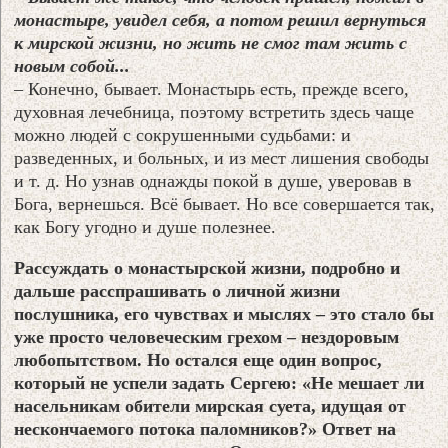
монастыре, увидел себя, а потом решил вернуться
к мирской жизни, но жить не смог там жить с
новым собой...
– Конечно, бывает. Монастырь есть, прежде всего,
духовная лечебница, поэтому встретить здесь чаще
можно людей с сокрушенными судьбами: и
разведенных, и больных, и из мест лишения свободы
и т. д. Но узнав однажды покой в душе, уверовав в
Бога, вернешься. Всё бывает. Но все совершается так,
как Богу угодно и душе полезнее.
Рассуждать о монастырской жизни, подробно и
дальше расспрашивать о личной жизни
послушника, его чувствах и мыслях – это стало бы
уже просто человеческим грехом – нездоровым
любопытством. Но остался еще один вопрос,
который не успели задать Сергею: «Не мешает ли
насельникам обители мирская суета, идущая от
нескончаемого потока паломников?» Ответ на