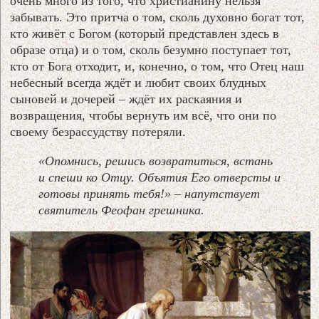
очень много из того, что христианину нельзя
забывать. Это притча о том, сколь духовно богат тот,
кто живёт с Богом (который представлен здесь в
образе отца) и о том, сколь безумно поступает тот,
кто от Бога отходит, и, конечно, о том, что Отец наш
небесный всегда ждёт и любит своих блудных
сыновей и дочерей – ждёт их раскаяния и
возвращения, чтобы вернуть им всё, что они по
своему безрассудству потеряли.
«Опомнись, решись возвратиться, встань
и спеши ко Отцу. Объятия Его отверсты и
готовы принять тебя!» – напутствует
святитель Феофан грешника.