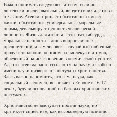
Важно понимать следующее: атеизм, если он
логически последовательный, вводит своих адептов в
отчаяние. Атеизм отрицает объективный смысл
жизни, объективные универсальные моральные
нормы, девальвирует ценность человеческой
личности. Жизнь для атеиста – это театр абсурда,
моральные ценности – лишь вопрос личных
предпочтений, а сам человек – случайный побочный
продукт эволюции, конгломерат молекул и атомов,
обреченный на исчезновение в космической пустоте.
Адепты атеизма часто ссылаются на науку и якобы от
имени науки низвергают постулаты христианства.
Здесь важно напомнить, что сама наука, как
социальный феномен, возникает в Европе в 16-17
веках, будучи основанной на базовых христианских
постулатах.
Христианство не выступает против науки, но
критикует сциентизм, как высокомерную позицию