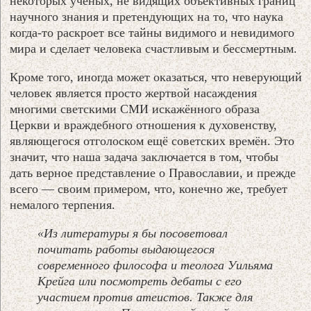
некоторых ученых, не видящих объективных границ
научного знания и претендующих на то, что наука
когда-то раскроет все тайны видимого и невидимого
мира и сделает человека счастливым и бессмертным.
Кроме того, иногда может оказаться, что неверующий
человек является просто жертвой насаждения
многими светскими СМИ искажённого образа
Церкви и враждебного отношения к духовенству,
являющегося отголоском ещё советских времён. Это
значит, что наша задача заключается в том, чтобы
дать верное представление о Православии, и прежде
всего — своим примером, что, конечно же, требует
немалого терпения.
«Из литературы я бы посоветовал
почитать работы выдающегося
современного философа и теолога Уильяма
Крейга или посмотреть дебаты с его
участием против атеистов. Также для