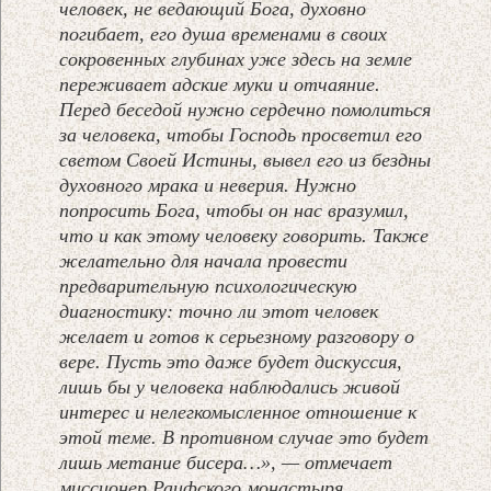
человек, не ведающий Бога, духовно
погибает, его душа временами в своих
сокровенных глубинах уже здесь на земле
переживает адские муки и отчаяние.
Перед беседой нужно сердечно помолиться
за человека, чтобы Господь просветил его
светом Своей Истины, вывел его из бездны
духовного мрака и неверия. Нужно
попросить Бога, чтобы он нас вразумил,
что и как этому человеку говорить. Также
желательно для начала провести
предварительную психологическую
диагностику: точно ли этот человек
желает и готов к серьезному разговору о
вере. Пусть это даже будет дискуссия,
лишь бы у человека наблюдались живой
интерес и нелегкомысленное отношение к
этой теме. В противном случае это будет
лишь метание бисера…», — отмечает
миссионер Раифского монастыря