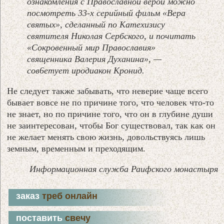
ознакомления с Православной верой можно
посмотреть 33-х серийный фильм «Вера
святых», сделанный по Катехизису
святителя Николая Сербского, и почитать
«Сокровенный мир Православия»
священника Валерия Духанина», —
сов6етует иродиакон Кронид.
Не следует также забывать, что неверие чаще всего
бывает вовсе не по причине того, что человек что-то
не знает, но по причине того, что он в глубине души
не заинтересован, чтобы Бог существовал, так как он
не желает менять свою жизнь, довольствуясь лишь
земным, временным и преходящим.
Информационная служба Раифского монастыря
заказ
треб онлайн
поставить
свечу