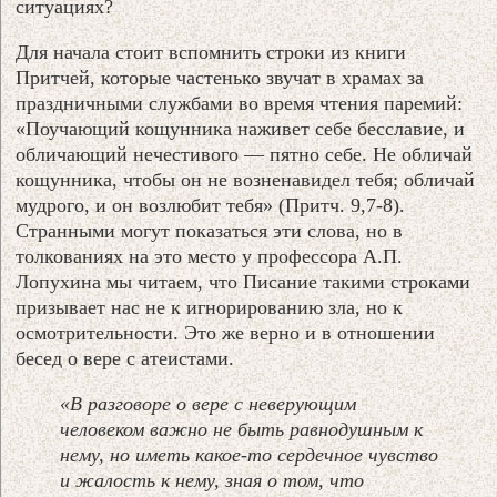
ситуациях?
Для начала стоит вспомнить строки из книги
Притчей, которые частенько звучат в храмах за
праздничными службами во время чтения паремий:
«Поучающий кощунника наживет себе бесславие, и
обличающий нечестивого — пятно себе. Не обличай
кощунника, чтобы он не возненавидел тебя; обличай
мудрого, и он возлюбит тебя» (Притч. 9,7-8).
Странными могут показаться эти слова, но в
толкованиях на это место у профессора А.П.
Лопухина мы читаем, что Писание такими строками
призывает нас не к игнорированию зла, но к
осмотрительности. Это же верно и в отношении
бесед о вере с атеистами.
«В разговоре о вере с неверующим
человеком важно не быть равнодушным к
нему, но иметь какое-то сердечное чувство
и жалость к нему, зная о том, что