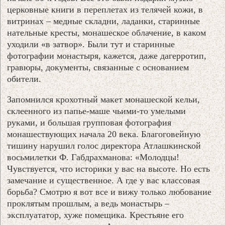
церковные книги в переплетах из телячей кожи, в
витринах – медные складни, ладанки, старинные
нательные кресты, монашеское облачение, в каком
уходили «в затвор». Были тут и старинные
фотографии монастыря, кажется, даже дагерротип,
гравюры, документы, связанные с основанием
обители.
Запомнился крохотный макет монашеской кельи,
склеенного из папье-маше чьими-то умелыми
руками, и большая групповая фотография
монашествующих начала 20 века. Благоговейную
тишину нарушил голос директора Атлашкинской
восьмилетки Ф. Габдрахманова: «Молодцы!
Чувствуется, что историки у вас на высоте. Но есть
замечание и существенное. А где у вас классовая
борьба? Смотрю я вот все и вижу только любование
проклятым прошлым, а ведь монастырь –
эксплуататор, хуже помещика. Крестьяне его