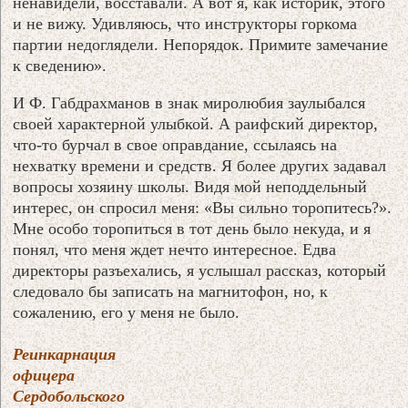
ненавидели, восставали. А вот я, как историк, этого
и не вижу. Удивляюсь, что инструкторы горкома
партии недоглядели. Непорядок. Примите замечание
к сведению».
И Ф. Габдрахманов в знак миролюбия заулыбался
своей характерной улыбкой. А раифский директор,
что-то бурчал в свое оправдание, ссылаясь на
нехватку времени и средств. Я более других задавал
вопросы хозяину школы. Видя мой неподдельный
интерес, он спросил меня: «Вы сильно торопитесь?».
Мне особо торопиться в тот день было некуда, и я
понял, что меня ждет нечто интересное. Едва
директоры разъехались, я услышал рассказ, который
следовало бы записать на магнитофон, но, к
сожалению, его у меня не было.
Реинкарнация
офицера
Сердобольского