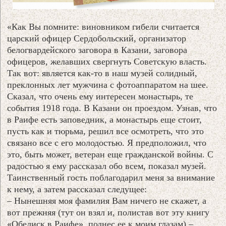
«Как Вы помните: виновником гибели считается
царский офицер Сердобольский, организатор
белогвардейского заговора в Казани, заговора
офицеров, желавших свергнуть Советскую власть.
Так вот: является как-то в наш музей солидный,
преклонных лет мужчина с фотоаппаратом на шее.
Сказал, что очень ему интересен монастырь, те
события 1918 года. В Казани он проездом. Узнав, что
в Раифе есть заповедник, а монастырь еще стоит,
пусть как и тюрьма, решил все осмотреть, что это
связано все с его молодостью. Я предположил, что
это, быть может, ветеран еще гражданской войны. С
радостью я ему рассказал обо всем, показал музей.
Таинственный гость поблагодарил меня за внимание
к нему, а затем рассказал следущее:
– Нынешняя моя фамилия Вам ничего не скажет, а
вот прежняя (тут он взял и, полистав вот эту книгу
«Обелиск в Раифе», поднес ее к моим глазам) –