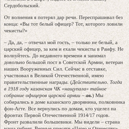
Сердобольский.
От волнения я потерял дар речи. Переспрашивал без
конца: «Вы тот белый офицер? Тот, которого ловили
чекисты?»
– Да, да, – отвечал мой гость, – только не белый, а
царский офицер, за кем и ехали чекисты в Раифу. Не
волнуйтесь. До недавнего времени я занимал
довольно большой пост в Советской Армии, ветеран
наших Вооруженных Сил. Сейчас в отставке,
участвовал в Великой Отечественной, имею
правительственные награды. (
Действительно. Тогда
в 1918 году казанская ЧК «нащупала» тайное
собрание офицеров царской армии –
ав.
) Мы
собирались в доме казанского дворянина, полковника
фон-Агте. Все вернулись по домам, кто уцелел на
фронтах Первой Отечественной 1914/17 годов.
Фронт развалили большевики. Мы видели – страна
наша гибнет. Верные присяге «Царю и Отечеству»