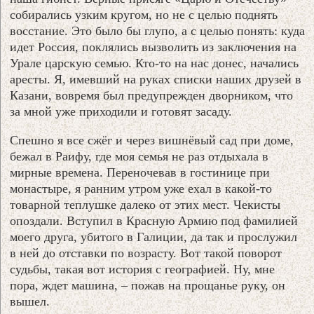
собирались узким кругом, но не с целью поднять
восстание. Это было бы глупо, а с целью понять: куда
идет Россия, поклялись вызволить из заключения на
Урале царскую семью. Кто-то на нас донес, начались
аресты. Я, имевший на руках списки наших друзей в
Казани, вовремя был предупрежден дворником, что
за мной уже приходили и готовят засаду.
Спешно я все сжёг и через вишнёвый сад при доме,
бежал в Раифу, где моя семья не раз отдыхала в
мирные времена. Переночевав в гостинице при
монастыре, я ранним утром уже ехал в какой-то
товарной теплушке далеко от этих мест. Чекисты
опоздали. Вступил в Красную Армию под фамилией
моего друга, убитого в Галиции, да так и прослужил
в ней до отставки по возрасту. Вот такой поворот
судьбы, такая вот история с географией. Ну, мне
пора, ждет машина, – пожав на прощанье руку, он
вышел.