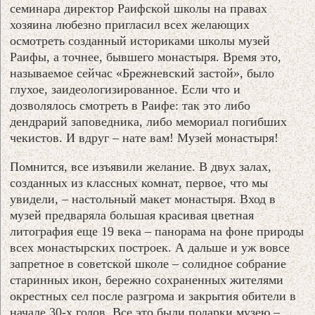
семинара директор Раифской школы на правах
хозяина любезно пригласил всех желающих
осмотреть созданный историками школы музей
Раифы, а точнее, бывшего монастыря. Время это,
называемое сейчас «Брежневский застой», было
глухое, заидеологизированное. Если что и
дозволялось смотреть в Раифе: так это либо
дендрарий заповедника, либо мемориал погибших
чекистов. И вдруг – нате вам! Музей монастыря!
Помнится, все изъявили желание. В двух залах,
созданных из классных комнат, первое, что мы
увидели, – настольный макет монастыря. Вход в
музей предваряла большая красивая цветная
литография еще 19 века – панорама на фоне природы
всех монастырских построек. А дальше и уж вовсе
запретное в советской школе – солидное собрание
старинных икон, бережно сохраненных жителями
окрестных сел после разгрома и закрытия обители в
начале 30-х годов. Все это были подарки музею –