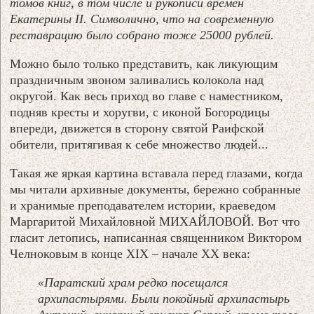
томов книг, в том числе и рукописи времен
Екатерины II. Символично, что на современную
реставрацию было собрано тоже 25000 рублей.
Можно было только представить, как ликующим
праздничным звоном заливались колокола над
округой. Как весь приход во главе с наместником,
подняв кресты и хоругви, с иконой Богородицы
впереди, движется в сторону святой Раифской
обители, притягивая к себе множество людей...
Такая же яркая картина вставала перед глазами, когда
мы читали архивные документы, бережно собранные
и хранимые преподавателем истории, краеведом
Маргаритой Михайловной МИХАЙЛОВОЙ. Вот что
гласит летопись, написанная священником Виктором
Челноковым в конце XIX – начале ХХ века:
«Паратский храм редко посещался
архипастырями. Были покойный архипастырь