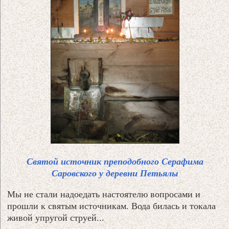
Святой источник преподобного Серафима
Саровского у деревни Петьялы
Мы не стали надоедать настоятелю вопросами и
прошли к святым источникам. Вода билась и токала
живой упругой струей...