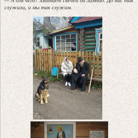
— А для чего? Хватает свечей да лампад. До нас так
служили, и мы так служим.