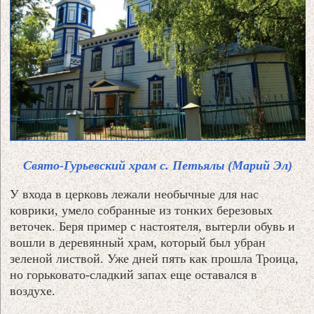
Свято-Гурьевский храм с. Петьялы (Марий Эл)
У входа в церковь лежали необычные для нас
коврики, умело собранные из тонких березовых
веточек. Беря пример с настоятеля, вытерли обувь и
вошли в деревянный храм, который был убран
зеленой листвой. Уже дней пять как прошла Троица,
но горьковато-сладкий запах еще оставался в
воздухе.