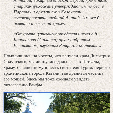
Антоний, викарный епископ Сергий, кроме того,
старики-прихожане утверждают, что был в
Паратах и архиепископ Казанский,
высокопреосвященнейший Ананий. Им же был
освящен и сельский храм»...
«Открыта церковно-приходская школа в д.
Коновалово (Ашланка) архимандритом
Вениамином, игуменом Раифской обители»...
Помолившись на кресты, что венчали храм Димитрия
Солунского, мы двинулись дальше — в Петьялы, к
храму, освященному в честь святителя Гурия, первого
архиепископа города Казани, где хранится частица
его мощей. Здесь мы тоже ожидали увидеть
литографию Раифы...