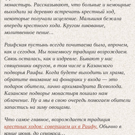
монастырь. Рассказывают, что больные и немощные
выходили за деревню встречать крестный ход,
некоторые получали исцеление. Малышня бежала
впереди крестного хода. Кругом ликование,
молитвенное пение...
Раифская пустынь всегда почитаема была, впрочем,
как и сегодня. Мы понемногу традиции возрождаем.
Связь осталась, как и издревле. Бывают у нас
священники округов, в том числе и Казанского
подворья Раифы. Когда будете выходить их храма,
обратите внимание на фонарики у входа — это
подарок обители, лично архимандрита Всеволода.
Казанское подворье монастыря пошило нам
облачение. Ну а мы в свою очередь помогаем обители
запастись на зиму овощами.
Что самое главное, возрождается традиция
крестных ходов: совершаем их в Раифу.
Обычно в
конце июня, до сенокоса…