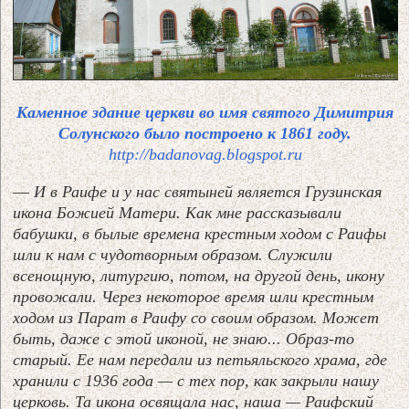
Каменное здание церкви во имя святого Димитрия
Солунского было построено к 1861 году.
http://badanovag.blogspot.ru
—
И в Раифе и у нас святыней является Грузинская
икона Божией Матери. Как мне рассказывали
бабушки, в былые времена крестным ходом с Раифы
шли к нам с чудотворным образом. Служили
всенощную, литургию, потом, на другой день, икону
провожали. Через некоторое время шли крестным
ходом из Парат в Раифу со своим образом. Может
быть, даже с этой иконой, не знаю... Образ-то
старый. Ее нам передали из петьяльского храма, где
хранили с 1936 года — с тех пор, как закрыли нашу
церковь. Та икона освящала нас, наша — Раифский