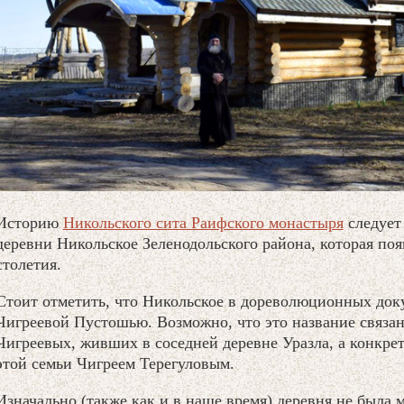
Историю
Никольского сита Раифского монастыря
следует
деревни Никольское Зеленодольского района, которая поя
столетия.
Стоит отметить, что Никольское в дореволюционных док
Чигреевой Пустошью. Возможно, что это название связан
Чигреевых, живших в соседней деревне Уразла, а конкрет
этой семьи Чигреем Терегуловым.
Изначально (также как и в наше время) деревня не была 