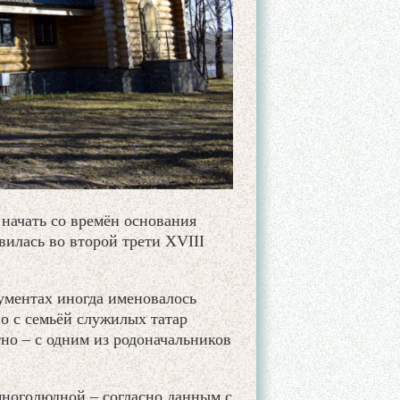
 начать со времён основания
вилась во второй трети XVIII
ументах иногда именовалось
о с семьёй служилых татар
но – с одним из родоначальников
многолюдной – согласно данным с