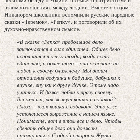
ребятами беседу о Родине, о семье, о патриотизме и
взаимоотношениях между людьми. Вместе с отцом
Никанором школьники вспомнили русские народные
сказки «Теремок», «Репку», и поговорили об их
духовно-нравственном смысле.
«В сказке «Репка» пребольшое дело
заключается в силе единства. Общее дело
исполнится только тогда, когда есть
единство, и более того – оно основано на
любви к своему ближнему. Мы видим
отношения дедушки к бабушке, бабушки к
внучке, внучки к другу Жучке. Этому надо
учиться. И даже любви к врагу своему.
Вспомнили, как живут кошка с собакой?
Плохо – «как кошка с собакой». Это уже
устоявшееся выражение в нашем языке.
Понимаете, вот в этом все и дело. Чтобы
сделать общее дело они должны
примириться. С одной стороны Жучка