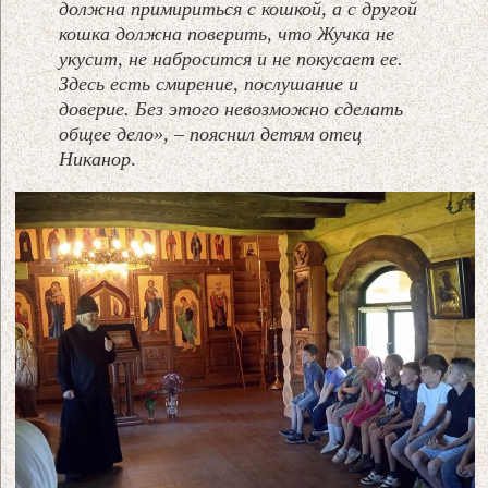
должна примириться с кошкой, а с другой
кошка должна поверить, что Жучка не
укусит, не набросится и не покусает ее.
Здесь есть смирение, послушание и
доверие. Без этого невозможно сделать
общее дело», – пояснил детям отец
Никанор
.