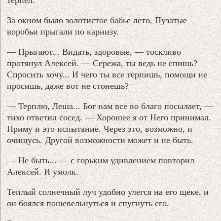
За окном было золотистое бабье лето. Пузатые
воробьи прыгали по карнизу.
— Прыгают... Видать, здоровые, — тоскливо
протянул Алексей. — Сережа, ты ведь не спишь?
Спросить хочу... И чего ты все терпишь, помощи не
просишь, даже вот не стонешь?
— Терплю, Леша... Бог нам все во благо посылает, —
тихо ответил сосед. — Хорошее я от Него принимал.
Приму и это испытание. Через это, возможно, и
очищусь. Другой возможности может и не быть.
— Не быть... — с горьким удивлением повторил
Алексей. И умолк.
Теплый солнечный луч удобно улегся на его щеке, и
он боялся пошевельнуться и спугнуть его.