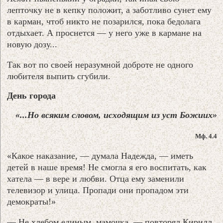
лепточку не в кепку положит, а заботливо сунет ему
в карман, чтоб никто не позарился, пока бедолага
отдыхает. А проснется — у него уже в кармане на
новую дозу...
Так вот по своей неразумной доброте не одного
любителя выпить сгубили.
День города
«...Но всяким словом, исходящим из уст Божиих»
Мф. 4.4
«Какое наказание, — думала Надежда, — иметь
детей в наше время! Не смогла я его воспитать, как
хатела — в вере и любви. Отца ему заменили
телевизор и улица. Пропади они пропадом эти
демократы!»
— Не хлебом единым, мамочка, — повторял Кирилл,