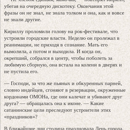
убегая на очередную дискотеку. Окончания этой
фразы он не знал, не знала толком и она, как и вовсе
не знали другие.
Кириллу проломили голову на рок-фестивале, что
устроили городские власти. Неделю он пролежал в
реанимации, не приходя в сознание. Мать его
вымолила, а потом и выходила. И когда он,
окрепший, собрался в центр, чтобы поболеть за
любимую сборную, она встала на колени в дверях и
не пустила его.
— Господи, за что же пьяных и обкуренных парней,
словно индейцев, сгоняют в резервации, окруженные
кордонами ОМОНа, где они калечат и убивают друг
друга? — обращалась она к иконе. — Какие
сатанинские цели преследуют устроители этих
«праздников»?
В ближайшие дни столица праздновала День города.