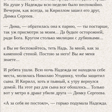
На душе у Надежды всю неделю было неспокойно.
Вечером, как всегда, за Кириллом зашел его друг,
Димка Сергеев.
— Дима, — обратилась она к парню, — ты постарше,
так уж присмотри за моим... Да будьте осторожней,
ради Бога. Кругом столько милиции с дубинками...
а Вы не беспокойтесь, теть Надь. За мной, как за
каменной стеной. Постою за него! Вы же меня
знаете...
И ребята ушли. Всю ночь Надежда не находила себе
места, молилась Николаю Угоднику, чтобы защитил
сына. И Кирилл, хоть и пьяный, к утру вернулся
домой. На этот раз для сына все обошлось... Только
вот у метро в драке убили друга — Димку Сергеева.
«А за себя не постоял», — горько подумала Надежда.