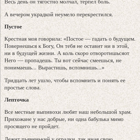
Весь день он тягостно молчал, терпел боль.
А вечером украдкой неумело перекрестился.
Пустое
Крестная моя говорила: «Постое — гадать о будущем.
Повернешься к Богу, Он тебя не оставит ни в этой,
ни в будущей жизни. А коль скоро отворотишьсяот
Него — пропадешь. Ты вот сейчас смеешься, не
понимаешь... Вырастишь, вспомнишь...»
Тридцать лет ушло, чтобы вспомнить и понять ее
простые слова.
Лепточка
Все местные выпивохи любят наш небольшой храм.
Прихожане у нас добрые, ни одна бабулька мимо
просящего не пройдет.
Лежит пьяненький у оградки, так иная свою