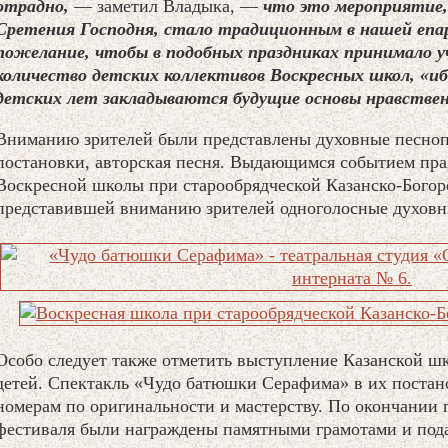
отрадно,
— заметил Владыка, —
что это мероприятие,
Сретения Господня, стало традиционным в нашей епар
пожелание, чтобы в подобных праздниках принимало 
количество детских коллективов Воскресных школ, «иб
детских лет закладываются будущие основы нравстве
Вниманию зрителей были представлены духовные песнопе
постановки, авторская песня. Выдающимся событием пра
Воскресной школы при старообрядческой Казанско-Богоро
представившей вниманию зрителей одноголосные духовн
Особо следует также отметить выступление Казанской ш
детей. Спектакль «Чудо батюшки Серафима» в их постан
номерам по оригинальности и мастерству. По окончании 
фестиваля были награждены памятными грамотами и под