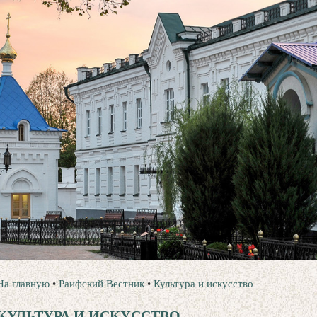
На главную
•
Раифский Вестник
•
Культура и искусство
КУЛЬТУРА И ИСКУССТВО