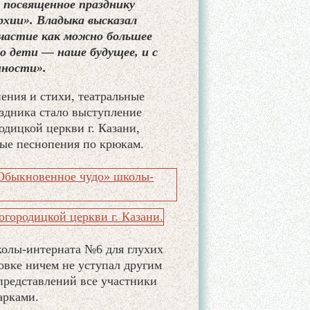
 посвященное празднику
хии». Владыка высказал
участие как можно большее
о дети — наше будущее, и с
нности».
ния и стихи, театральные
здника стало выступление
дицкой церкви г. Казани,
ые песнопения по крюкам.
колы-интерната №6 для глухих
овке ничем не уступал другим
представлений все участники
арками.