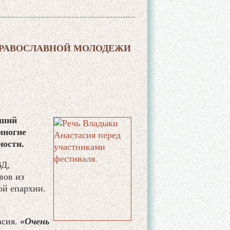
ПРАВОСЛАВНОЙ МОЛОДЕЖИ
йший
многие
ности.
ВД,
вов из
ой епархии.
асия.
«Очень