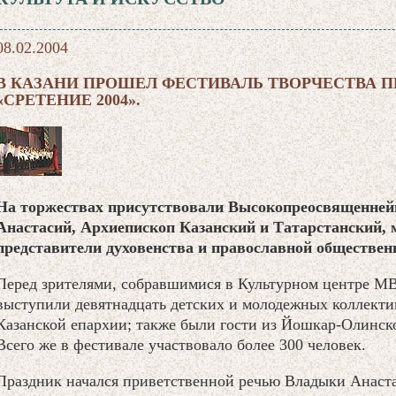
08.02.2004
В КАЗАНИ ПРОШЕЛ ФЕСТИВАЛЬ ТВОРЧЕСТВА 
«СРЕТЕНИЕ 2004».
На торжествах присутствовали Высокопреосвященне
Анастасий, Архиепископ Казанский и Татарстанский, 
представители духовенства и православной обществен
Перед зрителями, собравшимися в Культурном центре М
выступили девятнадцать детских и молодежных коллекти
Казанской епархии; также были гости из Йошкар-Олинск
Всего же в фестивале участвовало более 300 человек.
Праздник начался приветственной речью Владыки Анаст