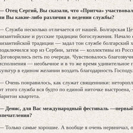
— Отец Сергий, Вы сказали, что «Притча» участвовал
ли Вы какие-либо различия в ведении службы?
— Служба несколько отличается от нашей. Болгарская Цер
византийские и русские традиции богослужения. Начало
византийской традиции — задал тон службе болгарский х
подключился хор из Сербии, затем — коллективы из Росси
Договорились петь по очереди. Чувствовалось благозвуч
исполнения — необычное и в то же время удивительное 
культур в едином желании воздать благодарность Господу
— Очень понравилось, как служат священники: неторопл
от этого служба вся будто по единой ниточке выстроена,
баритон квартета.
— Денис, для Вас международный фестиваль —первый
впечатления?
— Только самые хорошие. А вообще я очень нервничал, о