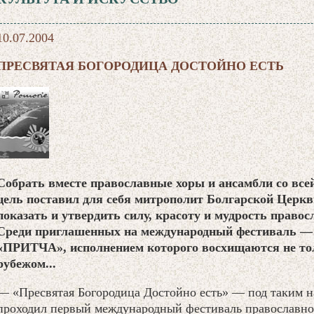
10.07.2004
ПРЕСВЯТАЯ БОГОРОДИЦА ДОСТОЙНО ЕСТЬ
Собрать вместе православные хоры и ансамбли со все
цель поставил для себя митрополит Болгарской Цер
показать и утвердить силу, красоту и мудрость право
Среди приглашенных на международный фестиваль —
«ПРИТЧА», исполнением которого восхищаются не толь
рубежом...
— «Пресвятая Богородица Достойно есть» — под таким н
проходил первый международный фестиваль православн