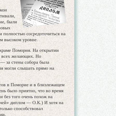
акон
тивали,
ие, были
ровых
ли полностью сосредоточиться на
м высоком уровне.
храме Помория. На открытии
ь всех желающих. Но
 — за стены собора была
ля могли слышать прямо на
ртов в Поморие и в близлежащем
ень было приятно, что во время
и без того очень похож на
чей» диплом — О.К.) И хотя на
только способствовал
ии.