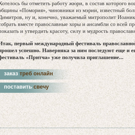
Хотелось бы отметить работу жюри, в состав которого в
общины «Помория», чиновники из мэрии, известный бол
Димитров, ну и, конечно, уважаемый митрополит Иоаник
собрать вместе православные хоры и ансамбли со всей пр
показать и утвердить красоту, силу и мудрость правосла
Итак, первый международный фестиваль православной
прошел успешно. Наверняка за ним последуют еще и ещ
фестиваль «Притча» уже получила приглашение...
заказ
треб онлайн
поставить
свечу