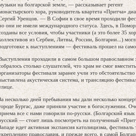
музыки на болгарской земле, — рассказывает регент
монастырского хора, руководитель квартета «Притча» ди
Сергий Уренцов. — В Софии в свое время проходили фес
но они не имели международного статуса. Здесь, в Помор
созданы все условия, чтобы участники (а это более 35 хо
коллективов из Сербии, Литвы, России, Болгарии...) мог
подготовке к выступлениям — фестиваль прошел на само
Выступления проходили в самом большом православном 
собралось столько слушателей, что храм не смог вместит
организаторы фестиваля заранее учли это обстоятельство
выставлена акустическая система, и трансляцию фестива
улице.
За несколько дней пребывания мы дали несколько конце
городе Бургас, даже приняли участие в богослужении. Оч
приема все с нами говорили по-русски. (Болгарский язык 
русский — стоит лишь посмотреть на полученный «Прит
Западе идет активная экспансия католицизма, фестиваль 
укреплению православия, и прежде всего, в самой Болгар