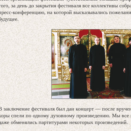
того, за день до закрытия фестиваля все коллективы собр
пресс-конференцию, на которой высказывались пожелани
будущее.
В заключение фестиваля был дан концерт — после вручен
хоры спели по одному духовному произведению. Мы все п
даже обменялись партитурами некоторых произведений.