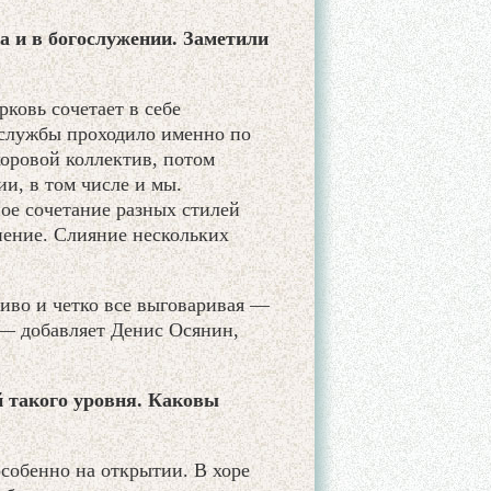
а и в богослужении. Заметили
ковь сочетает в себе
 службы проходило именно по
оровой коллектив, потом
и, в том числе и мы.
ное сочетание разных стилей
пение. Слияние нескольких
.
иво и четко все выговаривая —
 — добавляет Денис Осянин,
 такого уровня. Каковы
собенно на открытии. В хоре