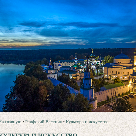
На главную
•
Раифский Вестник
•
Культура и искусство
КУЛЬТУРА И ИСКУССТВО