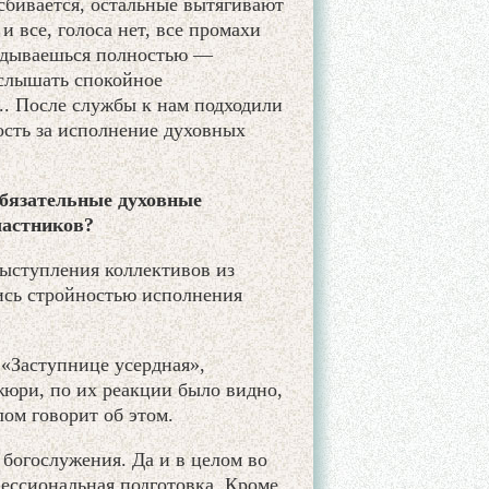
 сбивается, остальные вытягивают
и все, голоса нет, все промахи
ладываешься полностью —
н слышать спокойное
... После службы к нам подходили
ость за исполнение духовных
бязательные духовные
частников?
ыступления коллективов из
ись стройностью исполнения
 «Заступнице усердная»,
жюри, по их реакции было видно,
ом говорит об этом.
 богослужения. Да и в целом во
ессиональная подготовка. Кроме