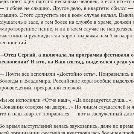
ведь поют одну партию несколько человек, и если кто-то
— и сбоев не слышно. Другое дело, в квартете: сбился — 
слышно. Этого допустить ни в коем случае нельзя. Вык
слушатель в зале, а тем более на службе в храме, долже
умиротворенное пение, и ни в коем случае не напрягаясь
участники и руководители хоров, выражая нам благодарн
песнопений.
—Отец Сергий, а включала ли программа фестиваля о
песнопения? И кто, на Ваш взгляд, выделялся среди у
— Почти все исполняли «Достойно есть». Понравились в
Вологды и Владимира. Российские хоры вообще выделял
произведений, прекрасной спевкой.
Мы же исполняли «Отче наш», «Да возрадуется душа...»,
«Покаяния отверзи ми двери...» По лицам слушателей и 
что и наш квартет понравился — вот и заслуженный дипл
Во время выступлений велась звукозапись, даже во время
всей организации фестиваля чувствовалась большая проф