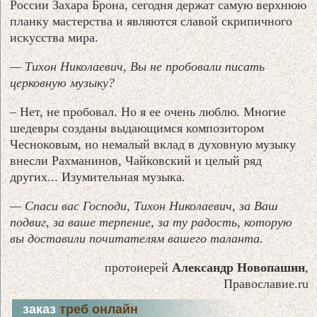
России Захара Брона, сегодня держат самую верхнюю
планку мастерства и являются славой скрипичного
искусства мира.
— Тихон Николаевич, Вы не пробовали писать
церковную музыку?
– Нет, не пробовал. Но я ее очень люблю. Многие
шедевры созданы выдающимся композитором
Чесноковым, но немалый вклад в духовную музыку
внесли Рахманинов, Чайковский и целый ряд
других... Изумительная музыка.
— Спаси вас Господи, Тихон Николаевич, за Ваш
подвиг, за ваше терпение, за ту радость, которую
вы доставили почитателям вашего таланта.
протоиерей
Александр Новопашин
,
Православие.ru
заказ
треб онлайн