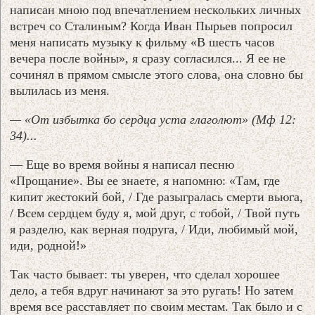
написан мною под впечатлением нескольких личных
встреч со Сталиным? Когда Иван Пырьев попросил
меня написать музыку к фильму «В шесть часов
вечера после войны», я сразу согласился... Я ее не
сочинял в прямом смысле этого слова, она словно бы
вылилась из меня.
— «От избытка бо сердца уста глаголют» (Мф 12:
34)...
— Еще во время войны я написал песню
«Прощание». Вы ее знаете, я напомню: «Там, где
кипит жестокий бой, / Где разыгралась смерти вьюга,
/ Всем сердцем буду я, мой друг, с тобой, / Твой путь
я разделю, как верная подруга, / Иди, любимый мой,
иди, родной!»
Так часто бывает: ты уверен, что сделал хорошее
дело, а тебя вдруг начинают за это ругать! Но затем
время все расставляет по своим местам. Так было и с