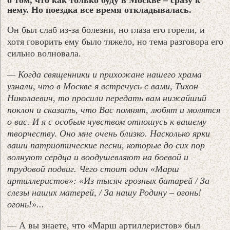
нему. Но поездка все время откладывалась.
Он был слаб из-за болезни, но глаза его горели, и
хотя говорить ему было тяжело, но тема разговора его
сильно волновала.
— Когда священники и прихожане нашего храма
узнали, что в Москве я встречусь с вами, Тихон
Николаевич, то просили передать вам нижайший
поклон и сказать, что Вас помнят, любят и молятся
о вас. И я с особым чувством отношусь к вашему
творчеству. Оно мне очень близко. Насколько ярки
ваши патриотические песни, которые до сих пор
волнуют сердца и воодушевляют на боевой и
трудовой подвиг. Чего стоит один «Марш
артиллеристов»: «Из тысяч грозных батарей / За
слезы наших матерей, / За нашу Родину – огонь!
огонь!»...
— А вы знаете, что «Марш артиллеристов» был