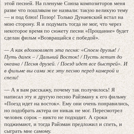
этой песней. На пленуме Союза композиторов меня
разве что пошляком не назвали: такую великую тему
— и под блюз! Позор! Только Дунаевский встал на
мою сторону. Я и подумать тогда не мог, что через
некоторое время по сюжету песни «Прощание» будет
сделан фильм «Возвращайся с победой».
— А как вдохновляет эта песня: «Споем друзья! /
Путь далек – / Дальний Восток! / Пусть летит до
океана / Песня друзей. / Поезд идет все быстрей». И
в фильме вы сами же эту песню перед камерой и
спели!
— А я вам расскажу, почему так получилось! Я
написал эту и другую песню Райзману к его фильму
«Поезд идет на восток». Ему они очень понравились,
но подобрать актера он никак не мог. Пересмотрел
человек сорок – никто не подходит. А сроки
поджимают, и тогда Райзман предложил и спеть, и
сыграть мне самому.