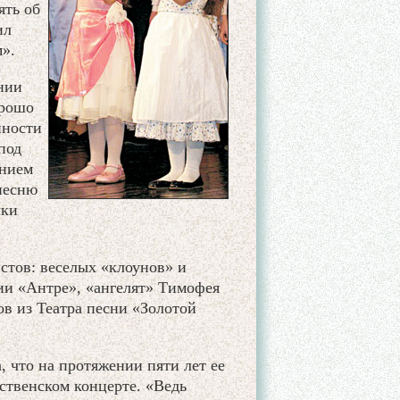
ять об
ил
».
нии
орошо
нности
под
ением
песню
чки
стов: веселых «клоунов» и
ии «Антре», «ангелят» Тимофея
в из Театра песни «Золотой
 что на протяжении пяти лет ее
ственском концерте. «Ведь