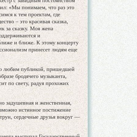
ркестр с завидным постоянством
ил: «Мы понимаем, что раз это
имся к тем проектам, где
ество – это красивая сказка,
к за сказку. Моя жена
поддерживаются и
ближе и ближе. К этому концерту
ессионализм принесет людям еще
о любим публикой, пришедшей
образе бродячего музыканта,
сит по свету, радуя прохожих
о задушевная и женственная,
озможно истинное постижение
трун, сердечные друзья вокруг —
нцерта выступал Государственный