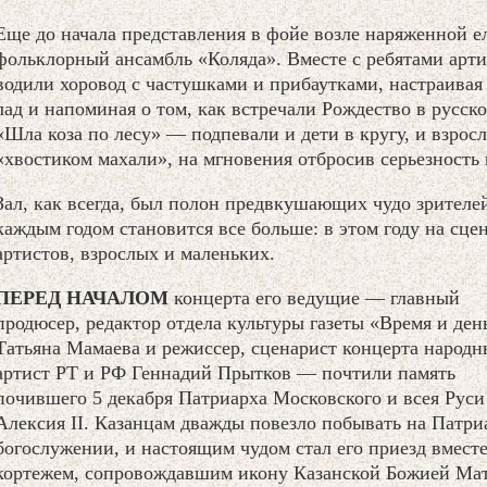
Еще до начала представления в фойе возле наряженной е
фольклорный ансамбль «Коляда». Вместе с ребятами арт
водили хоровод с частушками и прибаутками, настраивая
лад и напоминая о том, как встречали Рождество в русско
«Шла коза по лесу» — подпевали и дети в кругу, и взрос
«хвостиком махали», на мгновения отбросив серьезность
Зал, как всегда, был полон предвкушающих чудо зрителей
каждым годом становится все больше: в этом году на сц
артистов, взрослых и маленьких.
ПЕРЕД НАЧАЛОМ
концерта его ведущие — главный
продюсер, редактор отдела культуры газеты «Время и ден
Татьяна Мамаева и режиссер, сценарист концерта народ
артист РТ и РФ Геннадий Прытков — почтили память
почившего 5 декабря Патриарха Московского и всея Руси
Алексия II. Казанцам дважды повезло побывать на Патр
богослужении, и настоящим чудом стал его приезд вместе
кортежем, сопровождавшим икону Казанской Божией Ма