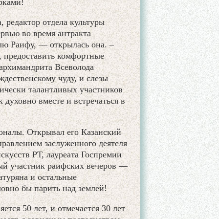
рками!
, редактор отдела культуры
ервью во время антракта
лю Раифу, — открылась она. –
ь, предоставить комфортные
 архимандрита Всеволода
ждественскому чуду, и слезы
ически талантливых участников
к духовно вместе и встречаться в
оналы. Открывал его Казанский
правлением заслуженного деятеля
искусств РТ, лауреата Госпремии
ный участник раифских вечеров —
атуряна и остальные
ловно бы парить над землей!
тся 50 лет, и отмечается 30 лет