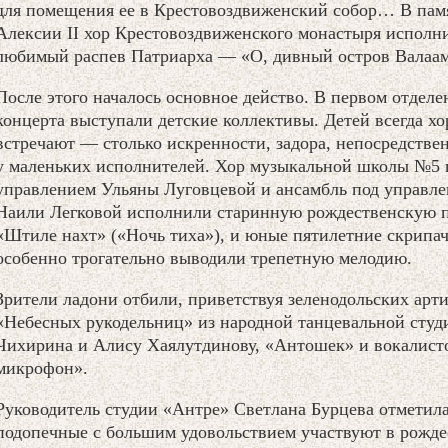
для помещения ее в Крестовоздвиженский собор… В пам
Алексии II хор Крестовоздвиженского монастыря исполн
любимый распев Патриарха — «О, дивный остров Валаам
После этого началось основное действо. В первом отделе
концерта выступали детские коллективы. Детей всегда х
встречают — столько искренности, задора, непосредстве
у маленьких исполнителей. Хор музыкальной школы №5 
управлением Ульяны Луговцевой и ансамбль под управл
Наили Легковой исполнили старинную рождественскую 
«Штиле нахт» («Ночь тиха»), и юные пятилетние скрипа
особенно трогательно выводили трепетную мелодию.
Зрители ладони отбили, приветствуя зеленодольских арти
«Небесных рукодельниц» из народной танцевальной студ
Чихирина и Алису Хаялутдинову, «Антошек» и вокалисто
микрофон».
Руководитель студии «Антре» Светлана Бурцева отметила,
подопечные с большим удовольствием участвуют в рожде