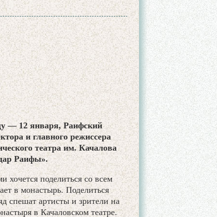
оду — 12 января, Раифский
ктора и главного режиссера
ического театра им. Качалова
дар Раифы».
 хочется поделиться со всем
ает в монастырь. Поделиться
яд спешат артисты и зрители на
настыря в Качаловском театре.