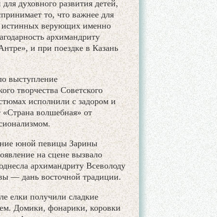
 для духовного развития детей,
принимает то, что важнее для
ля истинных верующих именно
агодарность архимандриту
Антре», и при поездке в Казань
ало выступление
ого творчества Советского
остюмах исполнили с задором и
т «Страна волшебная» от
сионализмом.
ение юной певицы Зарины
оявление на сцене вызвало
однесла архимандриту Всеволоду
овы — дань восточной традиции.
ле елки получили сладкие
ем. Домики, фонарики, коровки