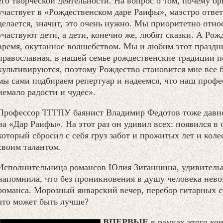
его творческой деятельности. На вопрос о том, почему о
участвует в «Рождественском даре Раифы», маэстро ответ
делается, значит, это очень нужно. Мы приоритетно относ
участвуют дети, а дети, конечно же, любят сказки. А Рожд
время, окутанное волшебством. Мы и любим этот праздни
православная, в нашей семье рождественские традиции 
культивируются, поэтому Рождество становится мне все 
мы сами подбираем репертуар и надеемся, что наш проф
немало радости и чудес».
Профессор ТГГПУ баянист Владимир Федотов тоже давн
на «Дар Раифы». На этот раз он удивил всех: появился в 
который сбросил с себя груз забот и прожитых лет и коле
своим талантом.
Исполнительница романсов Юлия Зиганшина, удивительн
напомнила, что без проникновения в душу человека нев
романса. Морозный январский вечер, перебор гитарных с
что может быть лучше?
ВПЕРВЫЕ
в рамках этого ко