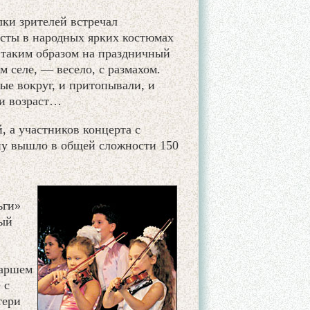
лки зрителей встречал
исты в народных ярких костюмах
 таким образом на праздничный
м селе, — весело, с размахом.
лые вокруг, и притопывали, и
 и возраст…
, а участников концерта с
ену вышло в общей сложности 150
ьги»
ный
иаршем
 с
тери