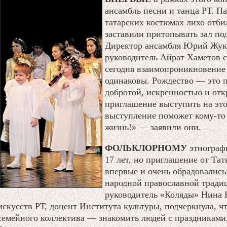
ансамбль песни и танца РТ. П
татарских костюмах лихо отб
заставили притопывать зал п
Директор ансамбля Юрий Жук
руководитель Айрат Хаметов с
сегодня взаимопроникновение 
одинаковы. Рождество — это п
добротой, искренностью и от
приглашение выступить на это
выступление поможет кому-то 
жизнь!» — заявили они.
ФОЛЬКЛОРНОМУ
этнограф
17 лет, но приглашение от Та
впервые и очень обрадовались:
народной православной тради
руководитель «Коляды» Нина 
искусств РТ, доцент Института культуры, подчеркнула, ч
семейного коллектива — знакомить людей с праздниками,