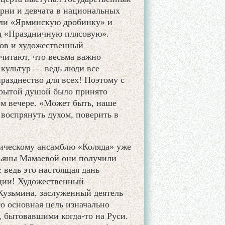
арни и девчата в национальных
или «Ярминскую дробинку» и
од «Праздничную плясовую».
ов и художественный
читают, что весьма важно
культур — ведь люди все
разднество для всех! Поэтому с
крытой душой было принято
м вечере. «Может быть, наше
воспрянуть духом, поверить в
ическому ансамблю «Коляда» уже
тьяны Мамаевой они получили
 ведь это настоящая дань
ции! Художественный
Кузьмина, заслуженный деятель
то основная цель изначально
 бытовавшими когда-то на Руси.