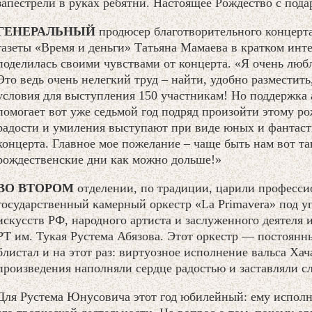
запестрели в руках ребятни. Настоящее Рождество с пода
ГЕНЕРАЛЬНЫЙ
продюсер благотворительного концерта
газеты «Время и деньги» Татьяна Мамаева в кратком инт
поделилась своими чувствами от концерта. «Я очень люб
Это ведь очень нелегкий труд – найти, удобно разместит
условия для выступления 150 участникам! Но поддержка
помогает вот уже седьмой год подряд произойти этому ро
радости и умиления выступают при виде юных и фантаст
концерта. Главное мое пожелание – чаще быть нам вот та
рождественские дни как можно дольше!»
ВО ВТОРОМ
отделении, по традиции, царили професси
государственный камерный оркестр «La Primavera» под у
искусств РФ, народного артиста и заслуженного деятеля 
РТ им. Тукая Рустема Абязова. Этот оркестр — постоян
блистал и на этот раз: виртуозное исполнение вальса Хач
произведения наполняли сердце радостью и заставляли с
Для Рустема Юнусовича этот год юбилейный: ему исполняе