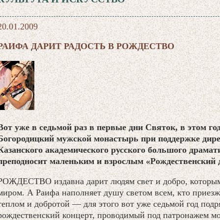
20.01.2009
РАИФА ДАРИТ РАДОСТЬ В РОЖДЕСТВО
Вот уже в седьмой раз в первые дни Святок, в этом г
Богородицкий мужской монастырь при поддержке дире
Казанского академического русского большого драмат
преподносит маленьким и взрослым «Рождественский 
РОЖДЕСТВО издавна дарит людям свет и добро, которыми
миром. А Раифа наполняет душу светом всем, кто приезж
теплом и добротой — для этого вот уже седьмой год подр
рождественский концерт, проводимый под патронажем мо