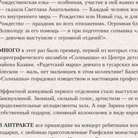
Рождественская елка — особенная, участие в ней важно и
— сказала Светлана Анатольевна. — Каждый человек вос
его внутреннего мира — Рождество или Новый год, и д
Рождество — праздник во всех отношениях. Огромная бл
Всеволоду за его помощь — и при подготовке сольника «
— девочки выступили с огромной отдачей!».
МНОГО
в этот раз было премьер, первой из которых ст
хореографического ансамбля «Солнышко» из Центра детск
района Казани. «Радетский марш» девчата в гусарских к
блеском — жаль, нет мальчишек в этом коллективе! Бале
«Солнышка» порадовал изяществом и настоящим профес
Эффектной концовкой первого отделения стало выступл
Бикмуллиной. Звонкий, сильный голос, артистизм — ее п
продолжительные аплодисменты зала. А еще Зарина преп
собственный подарок: глиняный колокольчик в виде кор
В АНТРАКТЕ
все пришедшие на концерт ребятишки воз
подарки, с любовью приготовленные Раифским монастыр