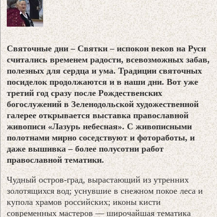
Святочные дни – Святки – испокон веков на Руси
считались временем радости, всевозможных забав,
полезных для сердца и ума. Традиции святочных
посиделок продолжаются и в наши дни. Вот уже
третий год сразу после Рождественских
богослужений в Зеленодольской художественной
галерее открывается выставка православной
живописи «Лазурь небесная». С живописными
полотнами мирно соседствуют и фотоработы, и
даже вышивка – более полусотни работ
православной тематики.
Чудный остров-град, вырастающий из утренних
золотящихся вод; уснувшие в снежном покое леса и
купола храмов российских; иконы кисти
современных мастеров — широчайшая тематика