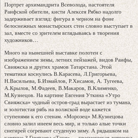
Портрет архимандрита Всеволода, настоятеля
Раифской обители, кисти Алексея Рябко надолго
задерживает взгляд: фигура в черном на фоне
белоснежных монастырских стен словно выступает в
зал, вместе со зрителем вглядываясь в творения
художников…
Много на нынешней выставке полотен с
изображением зимы, летних пейзажей, видов Раифы,
Свияжска и других храмов Татарстана. Этой
тематики коснулись В.Карасева, Л.Григорьева,
Н.Васильева, Б.Измайлов, Р.Хисамов, А. Тугеева,
А.Крылов, М.Фадеев, В.Макаров, В.Клименко,
М.Кузнецов. На картине Евгения Уткина «Утро
Свияжска» чудный остров-град вырастает из тумана,
и золотистая рябь на волжской воде кажется
ступенями к его стенам. «Морозец» М.Кузнецова
словно залил инеем весь мир, и только алые точки
снегирей согревают студеную зиму. А рядышком на
картине З.Гимраева «Таня» — краснощекая девчонка,