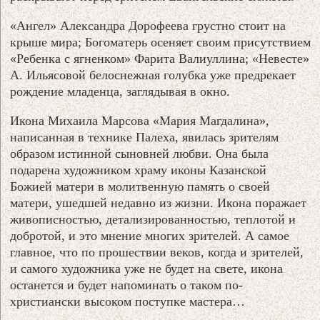
«Ангел» Александра Дорофеева грустно стоит на
крыше мира; Богоматерь осеняет своим присутствием
«Ребенка с ягненком» Фарита Валиуллина; «Невесте»
А. Ильясовой белоснежная голубка уже предрекает
рождение младенца, заглядывая в окно.
Икона Михаила Марсова «Мария Магдалина»,
написанная в технике Палеха, явилась зрителям
образом истинной сыновней любви. Она была
подарена художником храму иконы Казанской
Божией матери в молитвенную память о своей
матери, ушедшей недавно из жизни. Икона поражает
живописностью, детализированностью, теплотой и
добротой, и это мнение многих зрителей. А самое
главное, что по прошествии веков, когда и зрителей,
и самого художника уже не будет на свете, икона
останется и будет напоминать о таком по-
христиански высоком поступке мастера…