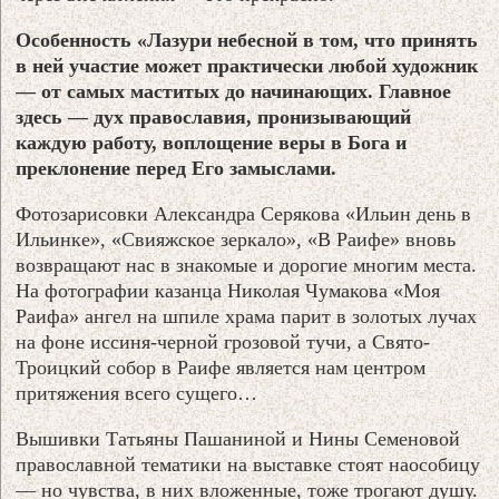
Особенность «Лазури небесной в том, что принять
в ней участие может практически любой художник
— от самых маститых до начинающих. Главное
здесь — дух православия, пронизывающий
каждую работу, воплощение веры в Бога и
преклонение перед Его замыслами.
Фотозарисовки Александра Серякова «Ильин день в
Ильинке», «Свияжское зеркало», «В Раифе» вновь
возвращают нас в знакомые и дорогие многим места.
На фотографии казанца Николая Чумакова «Моя
Раифа» ангел на шпиле храма парит в золотых лучах
на фоне иссиня-черной грозовой тучи, а Свято-
Троицкий собор в Раифе является нам центром
притяжения всего сущего…
Вышивки Татьяны Пашаниной и Нины Семеновой
православной тематики на выставке стоят наособицу
— но чувства, в них вложенные, тоже трогают душу.