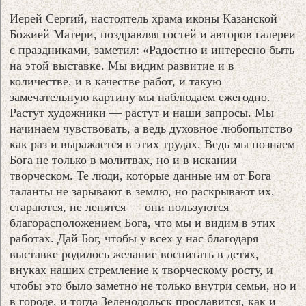
Иерей Сергий, настоятель храма иконы Казанской
Божией Матери, поздравляя гостей и авторов галереи
с праздниками, заметил: «Радостно и интересно быть
на этой выставке. Мы видим развитие и в
количестве, и в качестве работ, и такую
замечательную картину мы наблюдаем ежегодно.
Растут художники — растут и наши запросы. Мы
начинаем чувствовать, а ведь духовное любопытство
как раз и выражается в этих трудах. Ведь мы познаем
Бога не только в молитвах, но и в искании
творческом. Те люди, которые данные им от Бога
таланты не зарывают в землю, но раскрывают их,
стараются, не ленятся — они пользуются
благорасположением Бога, что мы и видим в этих
работах. Дай Бог, чтобы у всех у нас благодаря
выставке родилось желание воспитать в детях,
внуках наших стремление к творческому росту, и
чтобы это было заметно не только внутри семьи, но и
в городе, и тогда Зеленодольск прославится, как и