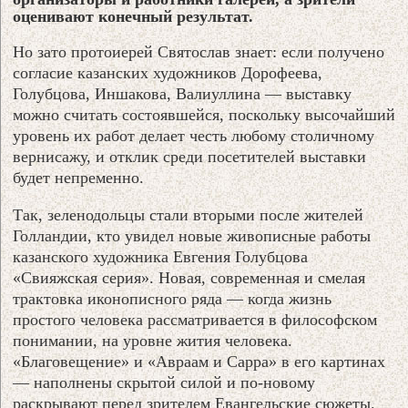
оценивают конечный результат.
Но зато протоиерей Святослав знает: если получено
согласие казанских художников Дорофеева,
Голубцова, Иншакова, Валиуллина — выставку
можно считать состоявшейся, поскольку высочайший
уровень их работ делает честь любому столичному
вернисажу, и отклик среди посетителей выставки
будет непременно.
Так, зеленодольцы стали вторыми после жителей
Голландии, кто увидел новые живописные работы
казанского художника Евгения Голубцова
«Свияжская серия». Новая, современная и смелая
трактовка иконописного ряда — когда жизнь
простого человека рассматривается в философском
понимании, на уровне жития человека.
«Благовещение» и «Авраам и Сарра» в его картинах
— наполнены скрытой силой и по-новому
раскрывают перед зрителем Евангельские сюжеты.