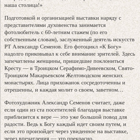
наша столица!»
Подготовкой и организацией выставки наряду с
представителями духовенства занимается
фотолюбитель с 60-летним стажем (по его
собственным словам), заслуженный деятель искусств
РТ Александр Семенов. Его фотоцикл «К Богу»
надолго приковывал к себе внимание зрителей. Здесь
запечатлены женщины, пришедшие поклониться
Кресту — в Троицком Серафимо-Дивеевском, Свято-
Троицком Макарьевском Желтоводском женских
монастырях. Лица прихожанок сосредоточенны и
отрешенны, и каждая молит о своем, заветном…
Фотохудожник Александр Семенов считает, даже
если один из ста посетителей благодаря выставке
приблизится к вере — это уже большой повод для
радости. Ведь к Богу каждый идет своим путем, и
если это произойдет через увиденное на выставке,
через впечатления — это прекрасно.