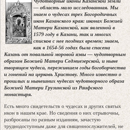
Чудотворные иконы Казанской земли
— область мало исследованная. Мы
знаем о чудесах трех Богородичных
икон Казанского края: иконах Божией
Матери Казанской, как явленной в
1579 году в Казани, так и многих
списков с нее поздних времен; знаем,
как в 1654-56 годах была спасена
Казань от повальной моровой язвы — чудотворным
образом Божией Матери Седмиезерской, и ныне
творящем чудеса, пережившем годы богоборчества
и гонений на церковь Христову. Много известно о
прошлых и нынешних чудесах чудотворного образа
Божией Матери Грузинской из Раифского
монастыря.
Есть много свидетельств о чудесах и других святых
икон в нашем крае. Но сведения о них отрывочны,
разбросаны по разным изданиям, зачастую
труднодоступным даже для священнослужителей, не