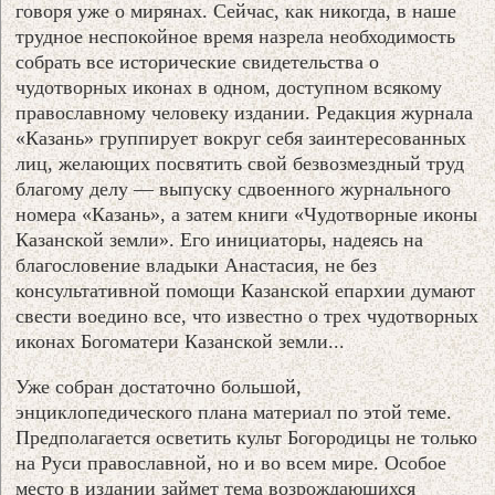
говоря уже о мирянах. Сейчас, как никогда, в наше
трудное неспокойное время назрела необходимость
собрать все исторические свидетельства о
чудотворных иконах в одном, доступном всякому
православному человеку издании. Редакция журнала
«Казань» группирует вокруг себя заинтересованных
лиц, желающих посвятить свой безвозмездный труд
благому делу — выпуску сдвоенного журнального
номера «Казань», а затем книги «Чудотворные иконы
Казанской земли». Его инициаторы, надеясь на
благословение владыки Анастасия, не без
консультативной помощи Казанской епархии думают
свести воедино все, что известно о трех чудотворных
иконах Богоматери Казанской земли...
Уже собран достаточно большой,
энциклопедического плана материал по этой теме.
Предполагается осветить культ Богородицы не только
на Руси православной, но и во всем мире. Особое
место в издании займет тема возрождающихся