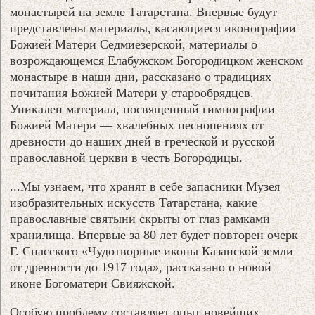
монастырей на земле Татарстана. Впервые будут
представлены материалы, касающиеся иконографии
Божией Матери Седмиезерской, материалы о
возрождающемся Елабужском Богородицком женском
монастыре в наши дни, рассказано о традициях
почитания Божией Матери у старообрядцев.
Уникален материал, посвященный гимнографии
Божией Матери — хвалебных песнопениях от
древности до наших дней в греческой и русской
православной церкви в честь Богородицы.
...Мы узнаем, что хранят в себе запасники Музея
изобразительных искусств Татарстана, какие
православные святыни скрыты от глаз рамками
хранилища. Впервые за 80 лет будет повторен очерк
Г. Спасского «Чудотворные иконы Казанской земли
от древности до 1917 года», рассказано о новой
иконе Богоматери Свияжской.
Особую проблему составляет опыт новейших