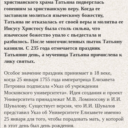
христианского храма Татьяна подверглась
гонениям за христианскую веру. Когда ее
заставили молиться языческому божеству,
Татьяна не отказалась от своей веры и молитва ее
Иисусу Христосу была столь сильна, что
языческое божество упало с пьедестала и
разбилось. После многочисленных пыток Татьяну
казнили. С 235 года отмечается праздник
Татьянин день, а мученица Татьяна причислена к
лику святых.
Особое значение праздник принимает в 18 веке,
когда 25 января 1755 года императрица Елизавета
Петровна подписала «Указ об учреждении
Московского университета». Идея создания и проект
Университета принадлежат М.В. Ломоносову и И.И.
Шувалову. Существует версия, что И.И. Шувалов
представил Указ об Университете Елизавете именно
25 января для того, чтобы порадовать мать, у которой
в этот день был день рождения.