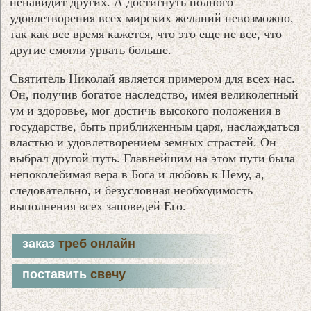
ненавидит других. А достигнуть полного
удовлетворения всех мирских желаний невозможно,
так как всe время кажется, что это еще не все, что
другие смогли урвать больше.
Святитель Николай является примером для всех нас.
Он, получив богатое наследство, имея великолепный
ум и здоровье, мог достичь высокого положения в
государстве, быть приближенным царя, наслаждаться
властью и удовлетворением земных страстей. Он
выбрал другой путь. Главнейшим на этом пути была
непоколебимая вера в Бога и любовь к Нему, а,
следовательно, и безусловная необходимость
выполнения всех заповедей Его.
заказ
треб онлайн
поставить
свечу