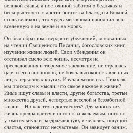
великой славы, а постоянной заботой о бедняках и
бескорыстностью достиг богатства благодати Божией
столь великого, что чудесами своими наполнил всю
вселенную и на земле и на морях.
Он был образцом твердости убеждений, основанных
на чтении Священного Писания, богословских книг,
изучении жизни людей. Свои убеждения он
отстаивал смело всю жизнь, несмотря на
преследования и тюремное заключение, не страшась
царя и его сановников, не боясь высокопоставленных
лиц в церковных кругах. Изучая жизнь свт. Николая,
мы приходим к мысли: что самое важное в жизни?
Иные ищут славы и власти, другие богатства, третьи
множества друзей, четвертые веселой и беззаботной
жизни... Но как этого достигнуть? Для многих вся
жизнь превращается в погоню за желаемым, погоню
утомительную и раздражающую, и человек, ищущий
счастья, становится несчастным. Он завидует одним,