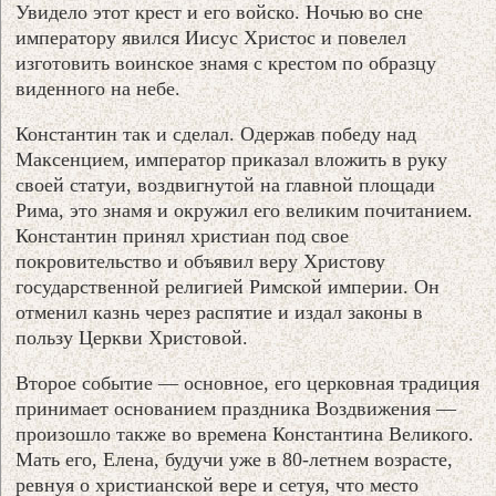
Увидело этот крест и его войско. Ночью во сне
императору явился Иисус Христос и повелел
изготовить воинское знамя с крестом по образцу
виденного на небе.
Константин так и сделал. Одержав победу над
Максенцием, император приказал вложить в руку
своей статуи, воздвигнутой на главной площади
Рима, это знамя и окружил его великим почитанием.
Константин принял христиан под свое
покровительство и объявил веру Христову
государственной религией Римской империи. Он
отменил казнь через распятие и издал законы в
пользу Церкви Христовой.
Второе событие — основное, его церковная традиция
принимает основанием праздника Воздвижения —
произошло также во времена Константина Великого.
Мать его, Елена, будучи уже в 80-летнем возрасте,
ревнуя о христианской вере и сетуя, что место