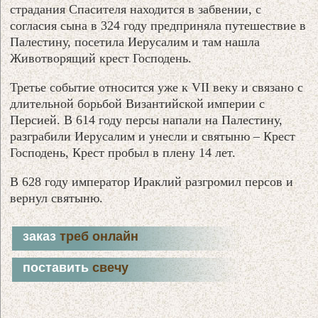
страдания Спасителя находится в забвении, с
согласия сына в 324 году предприняла путешествие в
Палестину, посетила Иерусалим и там нашла
Животворящий крест Господень.
Третье событие относится уже к VII веку и связано с
длительной борьбой Византийской империи с
Персией. В 614 году персы напали на Палестину,
разграбили Иерусалим и унесли и святыню – Крест
Господень, Крест пробыл в плену 14 лет.
В 628 году император Ираклий разгромил персов и
вернул святыню.
заказ
треб онлайн
поставить
свечу