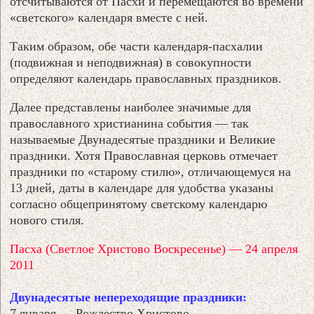
отсчитываются от Пасхи и перемещаются во времени
«светского» календаря вместе с ней.
Таким образом, обе части календаря-пасхалии
(подвижная и неподвижная) в совокупности
определяют календарь православных праздников.
Далее представлены наиболее значимые для
православного христианина события — так
называемые Двунадесятые праздники и Великие
праздники. Хотя Православная церковь отмечает
праздники по «старому стилю», отличающемуся на
13 дней, даты в календаре для удобства указаны
согласно общепринятому светскому календарю
нового стиля.
Пасха (Светлое Христово Воскресенье) — 24 апреля
2011
Двунадесятые непереходящие праздники:
7 января — Рождество Христово