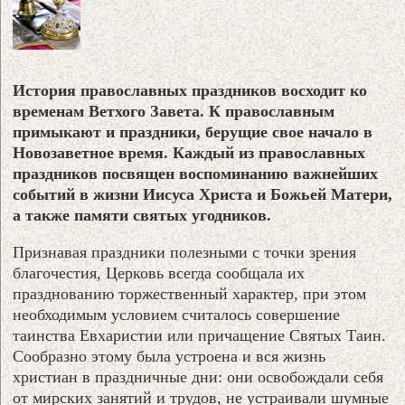
История православных праздников восходит ко
временам Ветхого Завета. К православным
примыкают и праздники, берущие свое начало в
Новозаветное время. Каждый из православных
праздников посвящен воспоминанию важнейших
событий в жизни Иисуса Христа и Божьей Матери,
а также памяти святых угодников.
Признавая праздники полезными с точки зрения
благочестия, Церковь всегда сообщала их
празднованию торжественный характер, при этом
необходимым условием считалось совершение
таинства Евхаристии или причащение Святых Таин.
Сообразно этому была устроена и вся жизнь
христиан в праздничные дни: они освобождали себя
от мирских занятий и трудов, не устраивали шумные