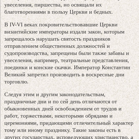
увеселения, пиршества, но освящали их
благотворениями в пользу Церкви и бедных.
В IV-VI веках покровительствовавшие Церкви
византийские императоры издали закон, которым
запрещалось нарушать святость праздников
отправлением общественных должностей и
судопроизводства, запрещены были также забавы и
увеселения, например, театральные представления,
поединки и конские скачки. Император Константин
Великий запретил производить в воскресные дни
торговлю.
Следуя этим и другим законодательствам,
праздничные дни и по сей день отличаются от
обыкновенных дней освобождением от трудов и
работ, торжествами, некоторыми обрядами и
церемониями, придающими отличительный характер
тому или иному празднику. Такие законы есть в
других государствах, исповедующих христианство, а