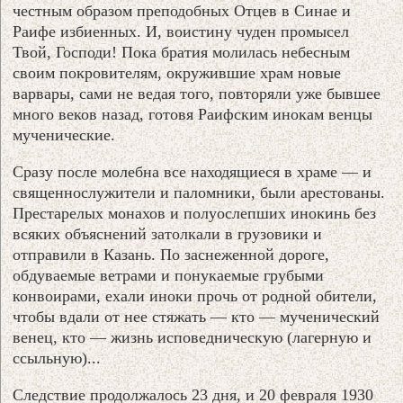
честным образом преподобных Отцев в Синае и
Раифе избиенных. И, воистину чуден промысел
Твой, Господи! Пока братия молилась небесным
своим покровителям, окружившие храм новые
варвары, сами не ведая того, повторяли уже бывшее
много веков назад, готовя Раифским инокам венцы
мученические.
Сразу после молебна все находящиеся в храме — и
священнослужители и паломники, были арестованы.
Престарелых монахов и полуослепших инокинь без
всяких объяснений затолкали в грузовики и
отправили в Казань. По заснеженной дороге,
обдуваемые ветрами и понукаемые грубыми
конвоирами, ехали иноки прочь от родной обители,
чтобы вдали от нее стяжать — кто — мученический
венец, кто — жизнь исповедническую (лагерную и
ссыльную)...
Следствие продолжалось 23 дня, и 20 февраля 1930