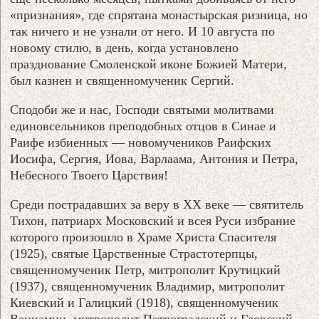
«признания», где спрятана монастырская ризница, но
так ничего и не узнали от него. И 10 августа по
новому стилю, в день, когда установлено
празднование Смоленской иконе Божией Матери,
был казнен и священномученик Сергий.
Сподоби же и нас, Господи святыми молитвами
единовсельников преподобных отцов в Синае и
Раифе избиенных — новомучеников Раифских
Иосифа, Сергия, Иова, Варлаама, Антония и Петра,
Небесного Твоего Царствия!
Среди пострадавших за веру в ХХ веке — святитель
Тихон, патриарх Московский и всея Руси избрание
которого произошло в Храме Христа Спасителя
(1925), святые Царственные Страстотерпцы,
священномученик Петр, митрополит Крутицкий
(1937), священномученик Владимир, митрополит
Киевский и Галицкий (1918), священномученик
Вениамин, митрополит Петроградский и Гдовский,