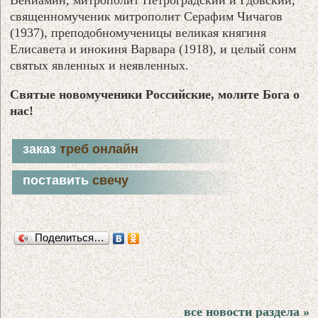
священномученик митрополит Серафим Чичагов
(1937), преподобномученицы великая княгиня
Елисавета и инокиня Варвара (1918), и целый сонм
святых явленных и неявленных.
Святые новомученики Российские, молите Бога о
нас!
заказ
треб онлайн
поставить
свечу
Поделиться…
все новости раздела »