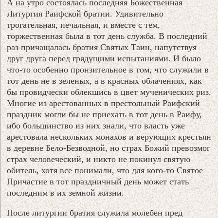
А на утро состоялась последняя Божественная
Литургия Раифской братии. Удивительно
трогательная, печальная, и вместе с тем,
торжественная была в тот день служба. В последний
раз причащалась братия Святых Таин, напутствуя
друг друга перед грядущими испытаниями. И было
что-то особенно пронзительное в том, что служили в
тот день не в зеленых, а в красных облачениях, как
бы провидчески облекшись в цвет мученических риз.
Многие из арестованных в престольный Раифский
праздник могли бы не приехать в тот день в Раифу,
ибо большинство из них знали, что власть уже
арестовала нескольких монахов и верующих крестьян
в деревне Бело-Безводной, но страх Божий превозмог
страх человеческий, и никто не покинул святую
обитель, хотя все понимали, что для кого-то Святое
Причастие в тот праздничный день может стать
последним в их земной жизни.
После литургии братия служила молебен пред