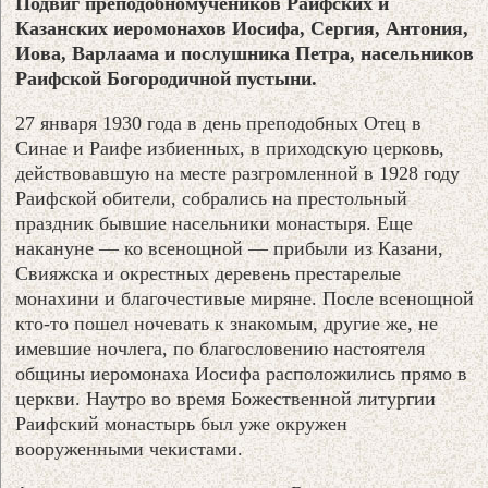
Подвиг преподобномучеников Раифских и
Казанских иеромонахов Иосифа, Сергия, Антония,
Иова, Варлаама и послушника Петра, насельников
Раифской Богородичной пустыни.
27 января 1930 года в день преподобных Отец в
Синае и Раифе избиенных, в приходскую церковь,
действовавшую на месте разгромленной в 1928 году
Раифской обители, собрались на престольный
праздник бывшие насельники монастыря. Еще
накануне — ко всенощной — прибыли из Казани,
Свияжска и окрестных деревень престарелые
монахини и благочестивые миряне. После всенощной
кто-то пошел ночевать к знакомым, другие же, не
имевшие ночлега, по благословению настоятеля
общины иеромонаха Иосифа расположились прямо в
церкви. Наутро во время Божественной литургии
Раифский монастырь был уже окружен
вооруженными чекистами.