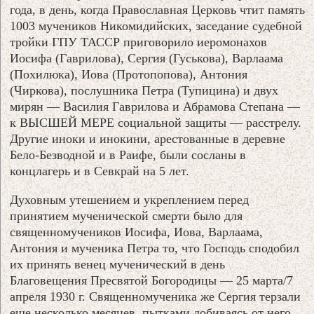
года, в день, когда Православная Церковь чтит память
1003 мучеников Никомидийских, заседание cудебной
тройки ГПУ ТАССР приговорило иеромонахов
Иосифа (Гаврилова), Сергия (Гуськова), Варлаама
(Похилюка), Иова (Протопопова), Антония
(Чиркова), послушника Петра (Тупицина) и двух
мирян — Василия Гаврилова и Абрамова Степана —
к ВЫСШЕЙ МЕРЕ социальной защиты — расстрелу.
Другие иноки и инокини, арестованные в деревне
Бело-Безводной и в Раифе, были сосланы в
концлагерь и в Севкрай на 5 лет.
Духовным утешением и укреплением перед
принятием мученической смерти было для
священномучеников Иосифа, Иова, Варлаама,
Антония и мученика Петра то, что Господь сподобил
их принять венец мученический в день
Благовещения Пресвятой Богородицы — 25 марта/7
апреля 1930 г. Священномученика же Сергия терзали
еще несколько месяцев, пытками добиваясь от него