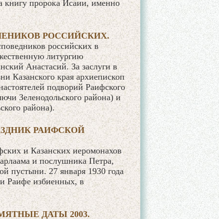
ла книгу пророка Исаии, именно
ЧЕНИКОВ РОССИЙСКИХ.
споведников российских в
жественную литургию
нский Анастасий. За заслуги в
ни Казанского края архиепископ
настоятелей подворий Раифского
ючи Зеленодольского района) и
ского района).
ЗДНИК РАИФСКОЙ
фских и Казанских иеромонахов
Варлаама и послушника Петра,
й пустыни. 27 января 1930 года
 и Раифе избиенных, в
ЯТНЫЕ ДАТЫ 2003.