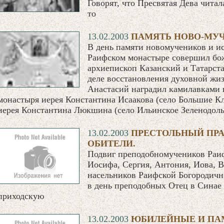
Говорят, что Пресвятая Дева чита
то
13.02.2003
ПАМЯТЬ НОВО-МУ
В день памяти новомучеников и и
Раифском монастыре совершил бо
архиепископ Казанский и Татарста
деле восстановления духовной жиз
Анастасий наградил камилавками 
монастыря иерея Константина Исаакова (село Большие Кл
иерея Константина Люкшина (село Ильинское Зеленодоль
13.02.2003
ПРЕСТОЛЬНЫЙ ПРА
ОБИТЕЛИ.
Подвиг преподобномучеников Раи
Иосифа, Сергия, Антония, Иова, 
насельников Раифской Богородично
в день преподобных Отец в Синае
приходскую
13.02.2003
ЮБИЛЕЙНЫЕ И ПАМ