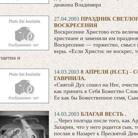
диакона Владимира
27.04.2003
ПРАЗДНИК CВЕТЛО
ВОСКРЕСЕНИЯ
Воскресение Христово есть велич
христиане и заменили им празднов
Воскресение — торжество, смысл 
веры. «Если Христос не воскрес, 
тщетна и
14.03.2003
8 АПРЕЛЯ (Н.СТ.) -
ГАВРИИЛА.
«Святой Дух сошел на Нее, очисти
как принять в Себя Божество Слова
Ее как бы Божественное семя, Сы
14.03.2003
БЛАГАЯ ВЕСТЬ .
...Через полгода после того, как 
Захарии, что у него родится сын, 
послан в Назарет к Пресвятой Де