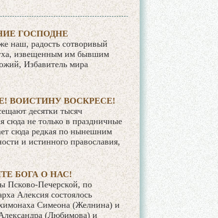
ЕНИЕ ГОСПОДНЕ
оже наш, радость сотворивый
Духа, извещенным им бывшим
Божий, Избавитель мира
Е! ВОИСТИНУ ВОСКРЕСЕ!
сещают десятки тысяч
я сюда не только в праздничные
ает сюда редкая по нынешним
ости и истинного православия,
ТЕ БОГА О НАС!
сы Псково-Печерской, по
рха Алексия состоялось
схимонаха Симеона (Желнина) и
Александра (Любимова) и