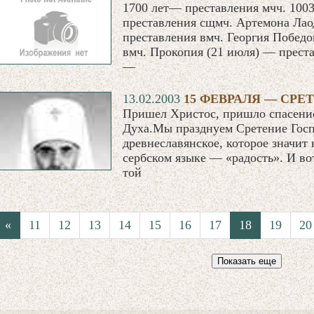
1700 лет— преставления мчч. 100
преставления сщмч. Артемона Лао
преставления вмч. Георгия Победо
вмч. Прокопия (21 июля) — преста
—
13.02.2003
15 ФЕВРАЛЯ — СРЕ
Пришел Христос, пришло спасение
Духа.Мы празднуем Сретение Госп
древнеславянское, которое значит 
сербском языке — «радость». И во
той
«
11
12
13
14
15
16
17
18
19
20
Показать еще