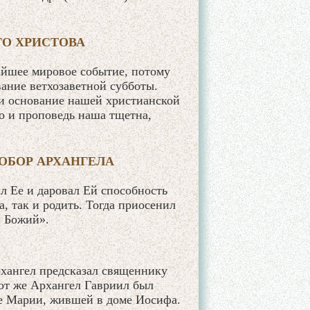
ГО ХРИСТОВА
айшее мировое событие, потому
ание ветхозаветной субботы.
и основание нашей христианской
то и проповедь наша тщетна,
 СОБОР АРХАНГЕЛА
л Ее и даровал Ей способность
, так и родить. Тогда приосенил
н Божий».
Архангел предсказал священнику
тот же Архангел Гавриил был
ве Марии, жившей в доме Иосифа.