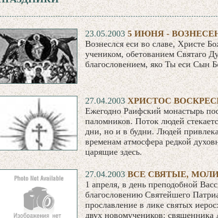
23.05.2003
5 ИЮНЯ - ВОЗНЕС
Вознеслся еси во славе, Христе Б
учеником, обетованием Святаго 
благословением, яко Ты еси Сын 
27.04.2003
ХРИСТОС ВОСКРЕС
Ежегодно Раифский монастырь по
паломников. Поток людей стекаетс
дни, но и в будни. Людей привлек
временам атмосфера редкой духовн
царящие здесь.
27.04.2003
ВСЕ СВЯТЫЕ, МОЛИ
1 апреля, в день преподобной Вас
благословению Святейшего Патриа
прославление в лике святых иеро
двух новомучеников: священника 