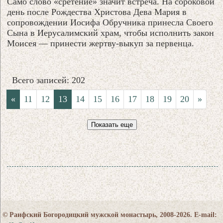
Само слово «сретение» значит встреча. На сороковой
день после Рождества Христова Дева Мария в
сопровождении Иосифа Обручника принесла Своего
Сына в Иерусалимский храм, чтобы исполнить закон
Моисея — принести жертву-выкуп за первенца.
Всего записей: 202
«
11
12
13
14
15
16
17
18
19
20
»
Показать еще
© Раифский Богородицкий мужской монастырь, 2008-2026. E-mail: