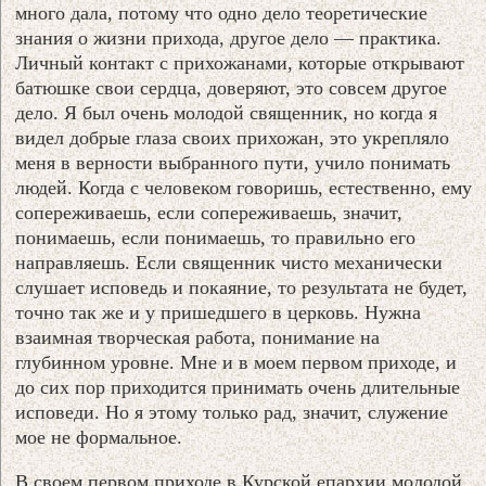
много дала, потому что одно дело теоретические
знания о жизни прихода, другое дело — практика.
Личный контакт с прихожанами, которые открывают
батюшке свои сердца, доверяют, это совсем другое
дело. Я был очень молодой священник, но когда я
видел добрые глаза своих прихожан, это укрепляло
меня в верности выбранного пути, учило понимать
людей. Когда с человеком говоришь, естественно, ему
сопереживаешь, если сопереживаешь, значит,
понимаешь, если понимаешь, то правильно его
направляешь. Если священник чисто механически
слушает исповедь и покаяние, то результата не будет,
точно так же и у пришедшего в церковь. Нужна
взаимная творческая работа, понимание на
глубинном уровне. Мне и в моем первом приходе, и
до сих пор приходится принимать очень длительные
исповеди. Но я этому только рад, значит, служение
мое не формальное.
В своем первом приходе в Курской епархии молодой