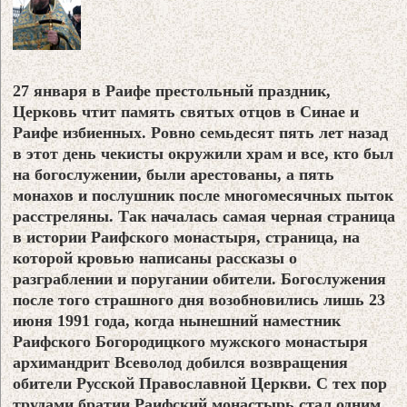
27 января в Раифе престольный праздник,
Церковь чтит память святых отцов в Синае и
Раифе избиенных. Ровно семьдесят пять лет назад
в этот день чекисты окружили храм и все, кто был
на богослужении, были арестованы, а пять
монахов и послушник после многомесячных пыток
расстреляны. Так началась самая черная страница
в истории Раифского монастыря, страница, на
которой кровью написаны рассказы о
разграблении и поругании обители. Богослужения
после того страшного дня возобновились лишь 23
июня 1991 года, когда нынешний наместник
Раифского Богородицкого мужского монастыря
архимандрит Всеволод добился возвращения
обители Русской Православной Церкви. С тех пор
трудами братии Раифский монастырь стал одним