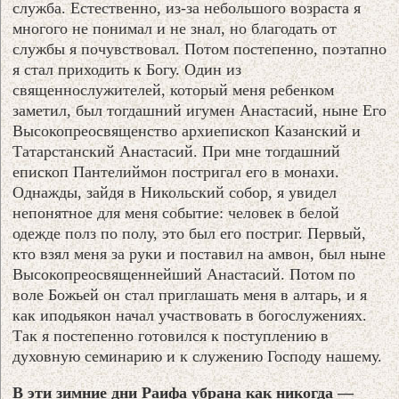
служба. Естественно, из-за небольшого возраста я
многого не понимал и не знал, но благодать от
службы я почувствовал. Потом постепенно, поэтапно
я стал приходить к Богу. Один из
священнослужителей, который меня ребенком
заметил, был тогдашний игумен Анастасий, ныне Его
Высокопреосвященство архиепископ Казанский и
Татарстанский Анастасий. При мне тогдашний
епископ Пантелиймон постригал его в монахи.
Однажды, зайдя в Никольский собор, я увидел
непонятное для меня событие: человек в белой
одежде полз по полу, это был его постриг. Первый,
кто взял меня за руки и поставил на амвон, был ныне
Высокопреосвященнейший Анастасий. Потом по
воле Божьей он стал приглашать меня в алтарь, и я
как иподьякон начал участвовать в богослужениях.
Так я постепенно готовился к поступлению в
духовную семинарию и к служению Господу нашему.
В эти зимние дни Раифа убрана как никогда —