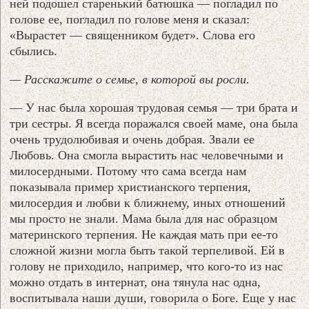
ней подошел старенький батюшка — погладил по
голове ее, погладил по голове меня и сказал:
«Вырастет — священником будет». Слова его
сбылись.
— Расскажите о семье, в которой вы росли.
— У нас была хорошая трудовая семья — три брата и
три сестры. Я всегда поражался своей маме, она была
очень трудолюбивая и очень добрая. Звали ее
Любовь. Она смогла вырастить нас человечными и
милосердными. Потому что сама всегда нам
показывала пример христианского терпения,
милосердия и любви к ближнему, иных отношений
мы просто не знали. Мама была для нас образцом
материнского терпения. Не каждая мать при ее-то
сложной жизни могла быть такой терпеливой. Ей в
голову не приходило, например, что кого-то из нас
можно отдать в интернат, она тянула нас одна,
воспитывала наши души, говорила о Боге. Еще у нас