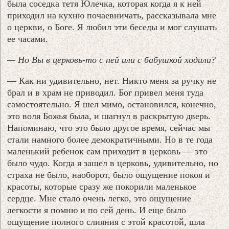
была соседка тетя Юлечка, которая когда я к ней
приходил на кухню почаевничать, рассказывала мне
о церкви, о Боге. Я любил эти беседы и мог слушать
ее часами.
— Но Вы в церковь-то с ней или с бабушкой ходили?
— Как ни удивительно, нет. Никто меня за ручку не
брал и в храм не приводил. Бог привел меня туда
самостоятельно. Я шел мимо, остановился, конечно,
это воля Божья была, и шагнул в раскрытую дверь.
Напоминаю, что это было другое время, сейчас мы
стали намного более демократичными. Но в те года
маленький ребенок сам приходит в церковь — это
было чудо. Когда я зашел в церковь, удивительно, но
страха не было, наоборот, было ощущение покоя и
красоты, которые сразу же покорили маленькое
сердце. Мне стало очень легко, это ощущение
легкости я помню и по сей день. И еще было
ощущение полного слияния с этой красотой, шла