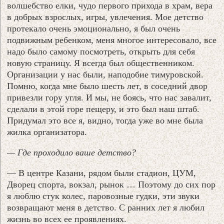
волшебство елки, чудо первого прихода в храм, вера
в добрых взрослых, игры, увлечения. Мое детство
протекало очень эмоционально, я был очень
подвижным ребенком, меня многое интересовало, все
надо было самому посмотреть, открыть для себя
новую страницу. Я всегда был общественником.
Организации у нас были, наподобие тимуровской.
Помню, когда мне было шесть лет, в соседний двор
привезли гору угля. И мы, не боясь, что нас завалит,
сделали в этой горе пещеру, и это был наш штаб.
Придумал это все я, видно, тогда уже во мне была
жилка организатора.
— Где проходило ваше детство?
— В центре Казани, рядом были стадион, ЦУМ,
Дворец спорта, вокзал, рынок … Поэтому до сих пор
я люблю стук колес, паровозные гудки, эти звуки
возвращают меня в детство. С ранних лет я любил
жизнь во всех ее проявлениях.