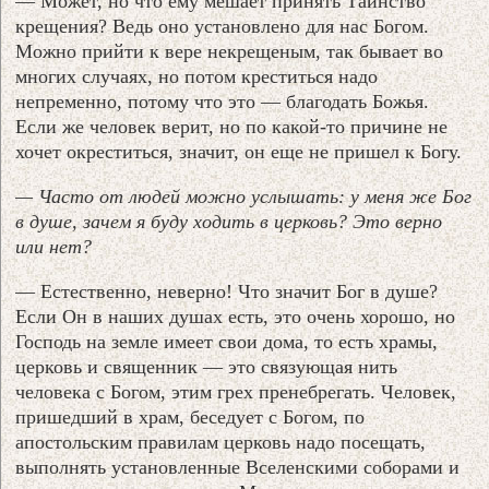
— Может, но что ему мешает принять Таинство
крещения? Ведь оно установлено для нас Богом.
Можно прийти к вере некрещеным, так бывает во
многих случаях, но потом креститься надо
непременно, потому что это — благодать Божья.
Если же человек верит, но по какой-то причине не
хочет окреститься, значит, он еще не пришел к Богу.
— Часто от людей можно услышать: у меня же Бог
в душе, зачем я буду ходить в церковь? Это верно
или нет?
— Естественно, неверно! Что значит Бог в душе?
Если Он в наших душах есть, это очень хорошо, но
Господь на земле имеет свои дома, то есть храмы,
церковь и священник — это связующая нить
человека с Богом, этим грех пренебрегать. Человек,
пришедший в храм, беседует с Богом, по
апостольским правилам церковь надо посещать,
выполнять установленные Вселенскими соборами и