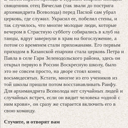
священник отец Вячеслав (так звали до пострига
архимандрита Всеволода) перед Пасхой сам убрал
церковь, где служил. Украсил ее, побелил стены, и
так случилось, что многие молодые люди, которые
вечером в Страстную субботу собирались в клуб на
танцы, вдруг завернули в храм на богослужение, а
потом со временем стали прихожанами. Его первым
приходом в Казанской епархии стала церковь Петра и
Павла в селе Гари Зеленодольского района, здесь он
открыл первую в России Воскресную школу, было
это не совсем просто, на дворе стоял конец
восьмидесятых. Кстати, многие из его учеников из
той школы пришли потом восстанавливать Раифу.
Для архимандрита Всеволода нет случайных людей и
случайных встреч, если он видит человека «одной с
ним крови», он сразу же старается включить его в
свою команду.
Стучите, и отворят вам