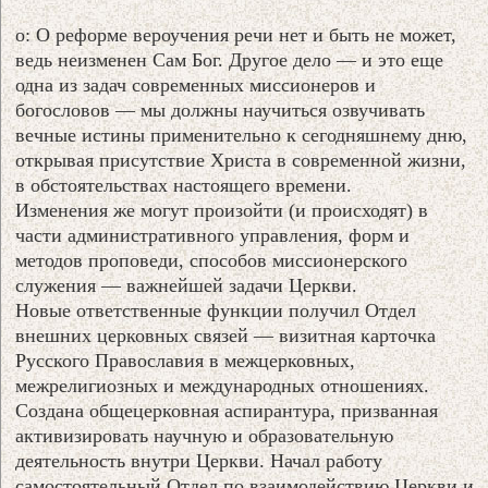
о: О реформе вероучения речи нет и быть не может,
ведь неизменен Сам Бог. Другое дело — и это еще
одна из задач современных миссионеров и
богословов — мы должны научиться озвучивать
вечные истины применительно к сегодняшнему дню,
открывая присутствие Христа в современной жизни,
в обстоятельствах настоящего времени.
Изменения же могут произойти (и происходят) в
части административного управления, форм и
методов проповеди, способов миссионерского
служения — важнейшей задачи Церкви.
Новые ответственные функции получил Отдел
внешних церковных связей — визитная карточка
Русского Православия в межцерковных,
межрелигиозных и международных отношениях.
Создана общецерковная аспирантура, призванная
активизировать научную и образовательную
деятельность внутри Церкви. Начал работу
самостоятельный Отдел по взаимодействию Церкви и