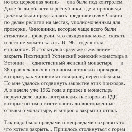
но вся церковная жизнь — она была под контролем.
Даже были области и республики, где и проповеди
должны были представлять представителям Совета
по делам религии на местах, уполномоченным для
проверки. Чиновники, которые чаще всего были
атеистами, проверяли, что священник может сказать
и чего не может сказать. В 1961 году я стал
епископом. Я столкнулся сразу же с желанием
закрыть Пюхтицкий Успенский женский монастырь в
Эстонии — единственный женский монастырь — и
36 православных в основном эстонских приходов,
которые, как чиновники говорили, нерентабельны.
Но мне удалось отодвинуть закрытие этих приходов.
А в начале уже 1962 года я привез в монастырь
первую делегацию лютеранских пасторов из ГДР,
которые потом в газете написали восторженные
отзывы о монастыре, и вопрос о закрытии отпал.
Так надо было правдами и неправдами сохранять то,
что хотели закрыть... Пришлось столкнуться с горем