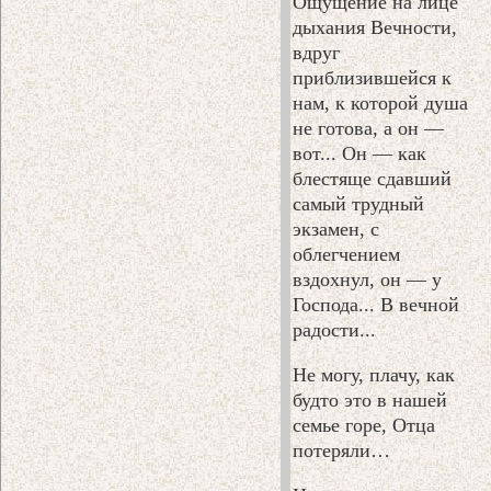
Ощущение на лице
дыхания Вечности,
вдруг
приблизившейся к
нам, к которой душа
не готова, а он —
вот... Он — как
блестяще сдавший
самый трудный
экзамен, с
облегчением
вздохнул, он — у
Господа... В вечной
радости...
Не могу, плачу, как
будто это в нашей
семье горе, Отца
потеряли…