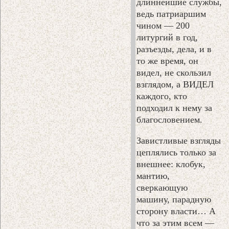
длиннейшие службы,
ведь патриаршим
чином — 200
литургий в год,
разъезды, дела, и в
то же время, он
видел, не скользил
взглядом, а ВИДЕЛ
каждого, кто
подходил к нему за
благословением.
Завистливые взгляды
цеплялись только за
внешнее: клобук,
мантию,
сверкающую
машину, парадную
сторону власти… А
что за этим всем —