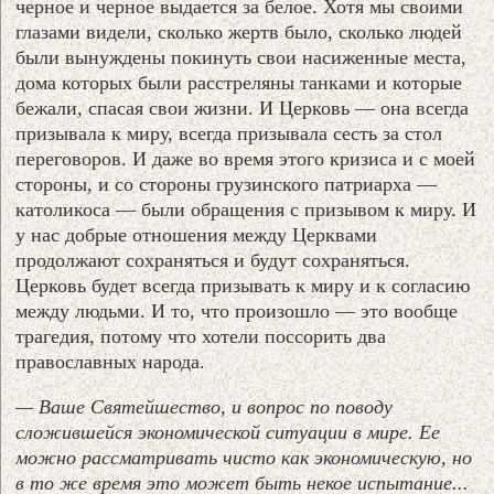
черное и черное выдается за белое. Хотя мы своими
глазами видели, сколько жертв было, сколько людей
были вынуждены покинуть свои насиженные места,
дома которых были расстреляны танками и которые
бежали, спасая свои жизни. И Церковь — она всегда
призывала к миру, всегда призывала сесть за стол
переговоров. И даже во время этого кризиса и с моей
стороны, и со стороны грузинского патриарха —
католикоса — были обращения с призывом к миру. И
у нас добрые отношения между Церквами
продолжают сохраняться и будут сохраняться.
Церковь будет всегда призывать к миру и к согласию
между людьми. И то, что произошло — это вообще
трагедия, потому что хотели поссорить два
православных народа.
— Ваше Святейшество, и вопрос по поводу
сложившейся экономической ситуации в мире. Ее
можно рассматривать чисто как экономическую, но
в то же время это может быть некое испытание...