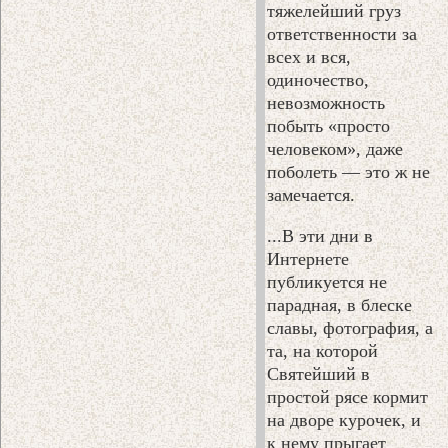
тяжелейший груз
ответственности за
всех и вся,
одиночество,
невозможность
побыть «просто
человеком», даже
поболеть — это ж не
замечается.
...В эти дни в
Интернете
публикуется не
парадная, в блеске
славы, фотография, а
та, на которой
Святейший в
простой рясе кормит
на дворе курочек, и
к нему прыгает