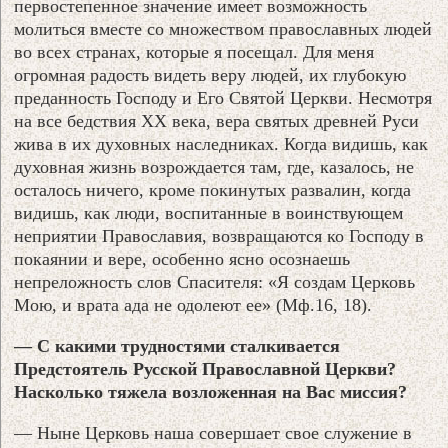
первостепенное значение имеет возможность
молиться вместе со множеством православных людей
во всех странах, которые я посещал. Для меня
огромная радость видеть веру людей, их глубокую
преданность Господу и Его Святой Церкви. Несмотря
на все бедствия ХХ века, вера святых древней Руси
жива в их духовных наследниках. Когда видишь, как
духовная жизнь возрождается там, где, казалось, не
осталось ничего, кроме покинутых развалин, когда
видишь, как люди, воспитанные в воинствующем
неприятии Православия, возвращаются ко Господу в
покаянии и вере, особенно ясно осознаешь
непреложность слов Спасителя: «Я создам Церковь
Мою, и врата ада не одолеют ее» (Мф.16, 18).
— С какими трудностями сталкивается
Предстоятель Русской Православной Церкви?
Насколько тяжела возложенная на Вас миссия?
— Ныне Церковь наша совершает свое служение в