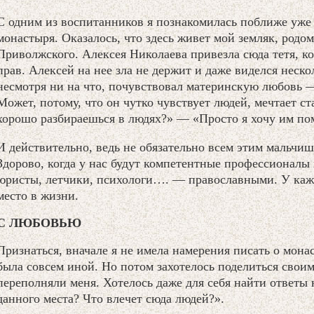
С одним из воспитанников я познакомилась поближе уже 
монастыря. Оказалось, что здесь живет мой земляк, родом
Приволжского. Алексея Николаева привезла сюда тетя, к
прав. Алексей на нее зла не держит и даже виделся неско
несмотря ни на что, почувствовал материнскую любовь —
Может, потому, что он чутко чувствует людей, мечтает с
хорошо разбираешься в людях?» — «Просто я хочу им пом
И действительно, ведь не обязательно всем этим мальчи
Здорово, когда у нас будут компетентные профессионалы в
юристы, летчики, психологи…. — православными. У кажд
место в жизни.
С ЛЮБОВЬЮ
Признаться, вначале я не имела намерения писать о мона
была совсем иной. Но потом захотелось поделиться свои
переполняли меня. Хотелось даже для себя найти ответы 
данного места? Что влечет сюда людей?».