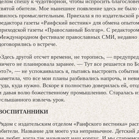
делом спешу к чудотворной, чтобы испросить благослове
святой обители. Мое нынешнее появление здесь не было
явилось промыслительным. Приехала я по издательской 
редактора газеты «Раифский вестник» для обмена опыто
приходской газеты «Православный Болгар». С редакторо
Международном фестивале православных СМИ, недавно 
договорились о встрече.
«Здесь другой отсчет времени, не торопись, — предупреди
ничего не планировала заранее. — Тут все решается по 
это?», — не успокаивалась я, пытаясь выстроить события
заметила, что все мои планы разбивались напрочь, и нев
туда, куда нужно. Вскоре я полностью доверилась ей, от
и давая волю божественному промышлению. Старалась из
услышанного извлечь урок.
ВОСПИТАННИКИ
Рядом с издательским отделом «Раифского вестника» рас
обители. Название для моего уха непривычное. Детский 
не любят, когда так называют наш корпус. И мы стараемс