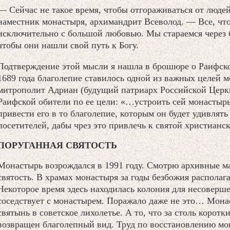
— Сейчас не такое время, чтобы отгораживаться от люде
наместник монастыря, архимандрит Всеволод. — Все, что 
исключительно с большой любовью. Мы стараемся через 
чтобы они нашли свой путь к Богу.
Подтверждение этой мысли я нашла в брошюре о Раифско
1689 года благолепие ставилось одной из важных целей
митрополит Адриан (будущий патриарх Российской Церк
Раифской обители по ее цели: «…устроить сей монастыр
привести его в то благолепие, которым он будет удивлять
посетителей, дабы чрез это привлечь к святой христианс
ПОРУГАННАЯ СВЯТОСТЬ
Монастырь возрождался в 1991 году. Смотрю архивные м
святость. В храмах монастыря за годы безбожия располага
Некоторое время здесь находилась колония для несоверше
соседствует с монастырем. Поражало даже не это… Мона
святынь в советское лихолетье. А то, что за столь корот
возвращен благолепный вид. Труд по восстановлению мон