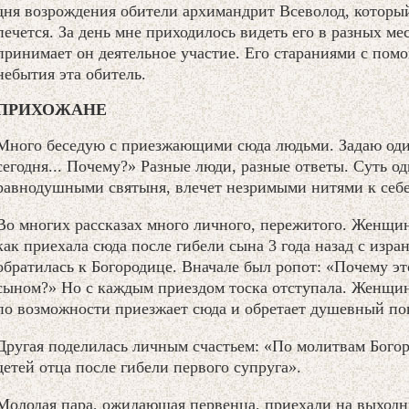
дня возрождения обители архимандрит Всеволод, который
печется. За день мне приходилось видеть его в разных м
принимает он деятельное участие. Его стараниями с пом
небытия эта обитель.
ПРИХОЖАНЕ
Много беседую с приезжающими сюда людьми. Задаю один
сегодня... Почему?» Разные люди, разные ответы. Суть од
равнодушными святыня, влечет незримыми нитями к себе
Во многих рассказах много личного, пережитого. Женщин
как приехала сюда после гибели сына 3 года назад с изр
обратилась к Богородице. Вначале был ропот: «Почему э
сыном?» Но с каждым приездом тоска отступала. Женщин
по возможности приезжает сюда и обретает душевный по
Другая поделилась личным счастьем: «По молитвам Богор
детей отца после гибели первого супруга».
Молодая пара, ожидающая первенца, приехали на выходны