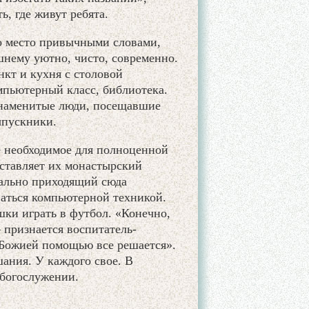
, где живут ребята.
то место привычными словами,
нему уютно, чисто, современно.
кт и кухня с столовой
мпьютерный класс, библиотека.
знаменитые люди, посещавшие
ыпускники.
се необходимое для полноценной
оставляет их монастырский
иально приходящий сюда
ваться компьютерной техникой.
ки играть в футбол. «Конечно,
 признается воспитатель-
 Божией помощью все решается».
ания. У каждого свое. В
 богослужении.