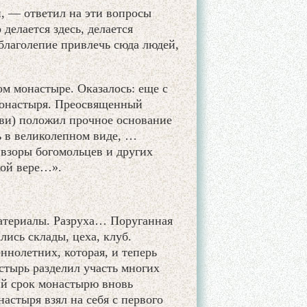
й, — ответил на эти вопросы
делается здесь, делается
благолепие привлечь сюда людей,
м монастыре. Оказалось: еще с
 монастыря. Преосвященный
ви) положил прочное основание
ь в великолепном виде, …
 взоры богомольцев и других
кой вере…».
атериалы. Разруха… Поруганная
лись склады, цеха, клуб.
ннолетних, которая, и теперь
стырь разделил участь многих
кий срок монастырю вновь
астыря взял на себя с первого