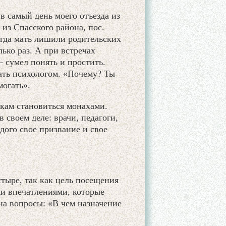
в самый день моего отъезда из
 из Спасского района, пос.
огда мать лишили родительских
лько раз. А при встречах
 сумел понять и простить.
тать психологом. «Почему? Ты
огать».
шкам становиться монахами.
 своем деле: врачи, педагоги,
ого свое призвание и свое
стыре, так как цель посещения
ми впечатлениями, которые
на вопросы: «В чем назначение