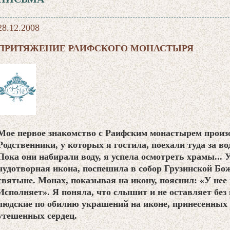
28.12.2008
ПРИТЯЖЕНИЕ РАИФСКОГО МОНАСТЫРЯ
Мое первое знакомство с Раифским монастырем произо
Родственники, у которых я гостила, поехали туда за во
Пока они набирали воду, я успела осмотреть храмы... 
чудотворная икона, поспешила в собор Грузинской Б
святыне. Монах, показывая на икону, пояснил: «У нее
Исполняет». Я поняла, что слышит и не оставляет бе
людские по обилию украшений на иконе, принесенных 
утешенных сердец.