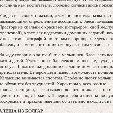
пояснила нам воспитатель, любезно согласившись показать
Увидев все своими глазами, я уже не рискнула назвать э
вызывающими определенные ассоциации. Здесь по-домаш
Просторные спальни с красивым интерьером, свой медпун
(трапезной), класс для подготовки домашних заданий, ко
Множество фотографий по стенам в коридорах. Здесь и 
обитель, и сами воспитанники корпуса, в том числе — в
На ходу говорим о житье-бытье мальчишек. Здесь есть в
жизни детей. Учатся они в близлежащем поселке, куда д
автобус. В подготовке домашних заданий помогает спец
преподаватель. Вечером дети имеют возможность пользо
Желающие занимаются спортом. Особенно любят мальчиш
не обходится без трудностей. Характеры у всех разные, —
молодая женщина, рассказывая о воспитанниках, — но с
Действительно, с Божией. Вечером ребята идут на послуш
воскресные и праздничные дни обязательно находятся на
АЛЕША ИЗ БОЛГАР