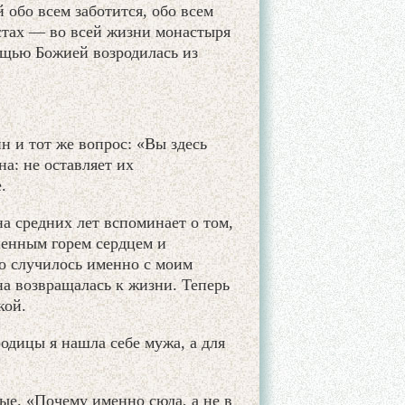
 обо всем заботится, обо всем
естах — во всей жизни монастыря
ощью Божией возродилась из
 и тот же вопрос: «Вы здесь
на: не оставляет их
.
а средних лет вспоминает о том,
аненным горем сердцем и
то случилось именно с моим
а возвращалась к жизни. Теперь
кой.
одицы я нашла себе мужа, а для
е. «Почему именно сюда, а не в