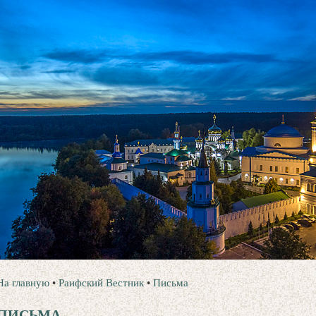
На главную
•
Раифский Вестник
•
Письма
ПИСЬМА