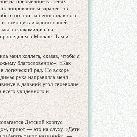
ние на пребывание в стенах
 спланированным заранее, но
работе по приглашению главного
м и помощи в издании нашей
м мы познакомились на
прошедшем в Москве. Там и
ла меня коллега, сказав, чтобы я
Божьему благословению». «Как
 в логический ряд. Но вскоре
идимая рука направляла меня
одвинув в дальний угол своеволие
 всего увиденного и
полагается Детский корпус
дом, приют — это на слуху. «Дети
я избегать таких названий», —