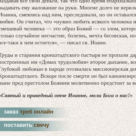
раздавая все свои деньги, так что одно время епархиальн
выдавать ему жалование на руки. Многие долго не верили
Иоанна, смеялись над ним, преследовали, но он оставалс
любви. Он считал, что «нужно любить всякого человека и 
смешивай человека — это образ Божий — со злом, которое
только случайное несчастие, болезнь, мечта бесовская, 
все-таки в нем остается», — писал св. Иоанн.
Труды и старания кронштадтского пастыря не пропали да
построенных им «Домах трудолюбия» второе дыхание, во
Глубокой любовью в народе отозвалась миссионерская де
Кронштадтского. Вскоре после смерти он был канонизир
ныне пред престолом Божиим молитвенно предстоит за вс
«Святый и праведный отче Иоанне, моли Бога о нас!»
заказ
треб онлайн
поставить
свечу