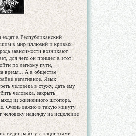
 ездят в Республиканский
авшим в мир иллюзий и кривых
 рода зависимости возникают
ет, для чего он пришел в этот
ойти по легкому пути,
а время... А в обществе
райне негативное. Язык
еть человека в стужу, дать ему
бить человека, закрыть
выход из жизненного штопора,
ке. Очень важно в такую минуту
т человеку надежду на исцеление
но ведет работу с пациентами