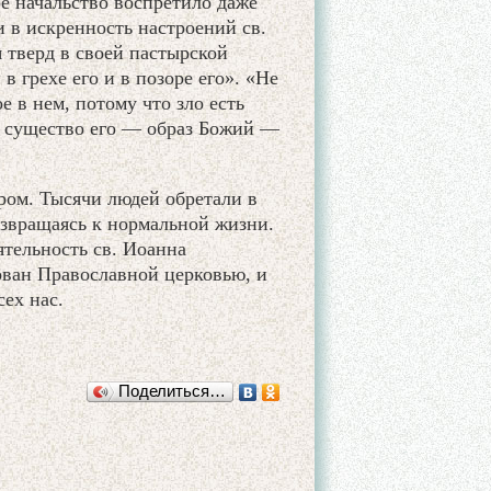
ое начальство воспретило даже
 в искренность настроений св.
я тверд в своей пастырской
в грехе его и в позоре его». «Не
 в нем, потому что зло есть
но существо его — образ Божий —
ром. Тысячи людей обретали в
звращаясь к нормальной жизни.
ятельность св. Иоанна
ован Православной церковью, и
ех нас.
Поделиться…