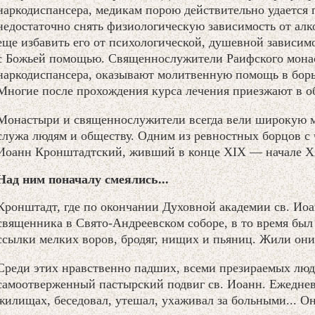
наркодиспансера, медикам порою действительно удается 
недостаточно снять физиологическую зависимость от алк
еще избавить его от психологической, душевной зависимо
с Божьей помощью. Священнослужители Раифского монас
наркодиспансера, оказывают молитвенную помощь в борь
Многие после прохождения курса лечения приезжают в об
Монастыри и священнослужители всегда вели широкую м
служа людям и обществу. Одним из ревностных борцов с 
Иоанн Кронштадтский, живший в конце XIX — начале Х
Над ним поначалу смеялись...
Кронштадт, где по окончании Духовной академии св. Ио
священника в Свято-Андреевском соборе, в то время бы
ссылки мелких воров, бродяг, нищих и пьяниц. Жили он
Среди этих нравственно падших, всеми презираемых люд
самоотверженный пастырский подвиг св. Иоанн. Ежеднев
жилищах, беседовал, утешал, ухаживал за больными... О