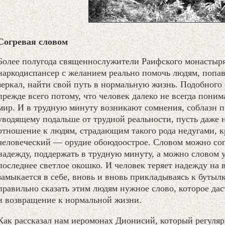
Согревая словом
Более полугода священнослужители Раифского монастыря
наркодиспансер с желанием реально помочь людям, поп
зеркал, найти свой путь в нормальную жизнь. Подобного
прежде всего потому, что человек далеко не всегда понима
мир. И в трудную минуту возникают сомнения, соблазн п
уводящему подальше от трудной реальности, пусть даже н
отношение к людям, страдающим такого рода недугами, к
человеческий — орудие обоюдоострое. Словом можно согр
надежду, поддержать в трудную минуту, а можно словом у
последнее светлое окошко. И человек теряет надежду на 
замыкается в себе, вновь и вновь прикладываясь к бутыл
правильно сказать этим людям нужное слово, которое дас
и возвращение к нормальной жизни.
Как рассказал нам иеромонах Дионисий, который регуляр