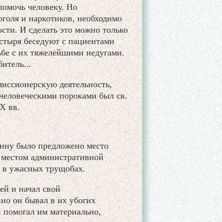
помочь человеку. Но
оголя и наркотиков, необходимо
сти. И сделать это можно только
тыря беседуют с пациентами
бе с их тяжелейшими недугами.
итель...
иссионерскую деятельность,
человеческими пороками был св.
Х вв.
анну было предложено место
л местом административной
и в ужасных трущобах.
ей и начал свой
но он бывал в их убогих
н помогал им материально,