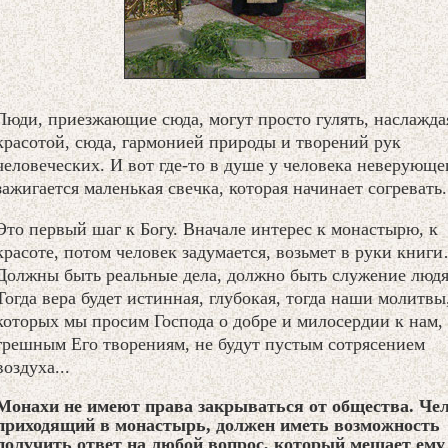
Люди, приезжающие сюда, могут просто гулять, наслажда
красотой, сюда, гармонией природы и творений рук
человеческих. И вот где-то в душе у человека неверующе
зажигается маленькая свечка, которая начинает согревать.
Это первый шаг к Богу. Вначале интерес к монастырю, к
красоте, потом человек задумается, возьмет в руки книг
Должны быть реальные дела, должно быть служение людя
Тогда вера будет истинная, глубокая, тогда наши молитвы
которых мы просим Господа о добре и милосердии к нам,
грешным Его творениям, не будут пустым сотрясением
воздуха...
Монахи не имеют права закрываться от общества. Чел
приходящий в монастырь, должен иметь возможность
получить ответ на любой вопрос, который мешает ему