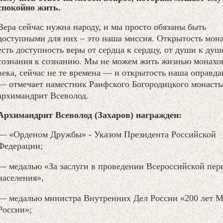
спокойно жить.
Вера сейчас нужна народу, и мы просто обязаны быть
доступными для них – это наша миссия. Открытость мон
есть доступность веры от сердца к сердцу, от души к душе
сознания к сознанию. Мы не можем жить жизнью монахо
века, сейчас не те времена — и открытость наша оправда
— отмечает наместник Раифского Богородицкого монаст
архимандрит Всеволод.
Архимандрит Всеволод (Захаров) награжден:
— «Орденом Дружбы» - Указом Президента Российской
Федерации;
— медалью «За заслуги в проведении Всероссийской пер
населения»,
— медалью министра Внутренних Дел России «200 лет 
России»;