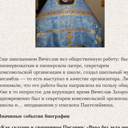
Еще школьником Вячеслав вел общественную работу: бы
пионервожатым в пионерском лагере, секретарем
комсомольской организации в школе, создал школьный му
ансамбль — то есть выступал в качестве организатора. Л
понимали, что его работа была направлена на пользу общ
Уже в то непростое для верующих время Вячеслав Захаро
одновременно был и секретарем комсомольской организа
школы и… иподиаконом у епископа Пантелеймона.
Значимые события биографии
«Как сказано в священном Писании: «Вера без дела ме