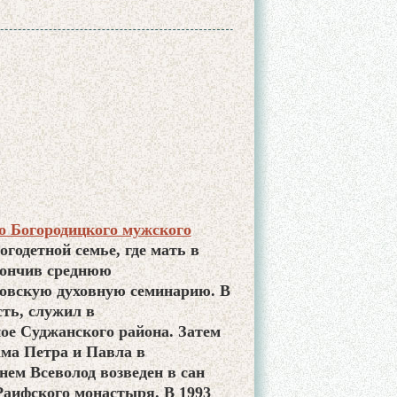
о Богородицкого мужского
огодетной семье, где мать в
окончив среднюю
ковскую духовную семинарию. В
ть, служил в
ое Суджанского района. Затем
рама Петра и Павла в
нем Всеволод возведен в сан
 Раифского монастыря. В 1993