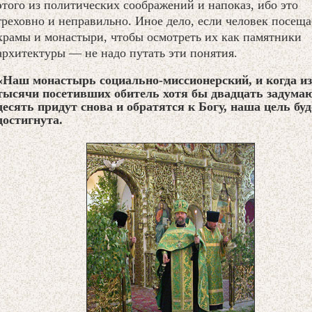
этого из политических соображений и напоказ, ибо это
греховно и неправильно. Иное дело, если человек посеща
храмы и монастыри, чтобы осмотреть их как памятники
архитектуры — не надо путать эти понятия.
«Наш монастырь социально-миссионерский, и когда из
тысячи посетивших обитель хотя бы двадцать задумаю
десять придут снова и обратятся к Богу, наша цель буд
достигнута.