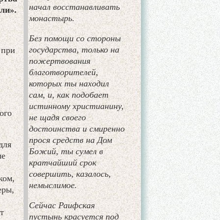
начал восстанавливать
ли».
монастырь.
Без помощи со стороны
государства, только на
 при
пожертвования
благотворителей,
которых ты находил
сам, и, как подобает
истинному христианину,
ого
не щадя своего
достоинства и смиренно
прося средств на Дом
для
Божий, ты сумел в
ые
кратчайший срок
совершить, казалось,
ком,
немыслимое.
еры,
Сейчас Раифская
т
пустынь красуется под