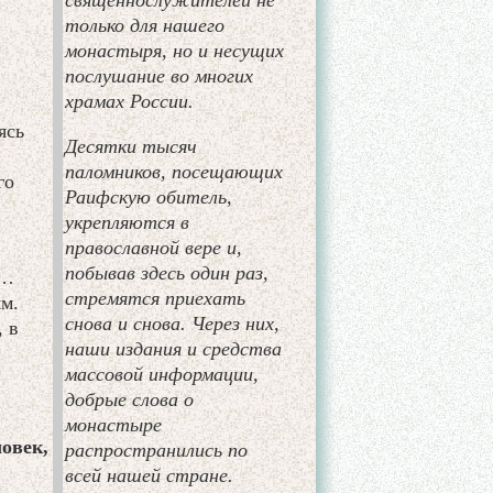
священнослужителей не
только для нашего
монастыря, но и несущих
послушание во многих
храмах России.
ясь
Десятки тысяч
паломников, посещающих
го
Раифскую обитель,
укрепляются в
православной вере и,
побывав здесь один раз,
и…
стремятся приехать
м.
снова и снова. Через них,
, в
наши издания и средства
массовой информации,
добрые слова о
монастыре
овек,
распространились по
всей нашей стране.