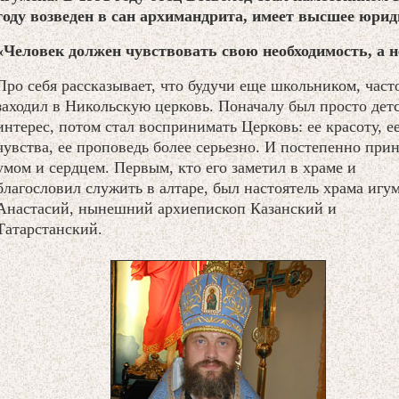
году возведен в сан архимандрита, имеет высшее юрид
«Человек должен чувствовать свою необходимость, а 
Про себя рассказывает, что будучи еще школьником, част
заходил в Никольскую церковь. Поначалу был просто дет
интерес, потом стал воспринимать Церковь: ее красоту, е
чувства, ее проповедь более серьезно. И постепенно прин
умом и сердцем. Первым, кто его заметил в храме и
благословил служить в алтаре, был настоятель храма игу
Анастасий, нынешний архиепископ Казанский и
Татарстанский.