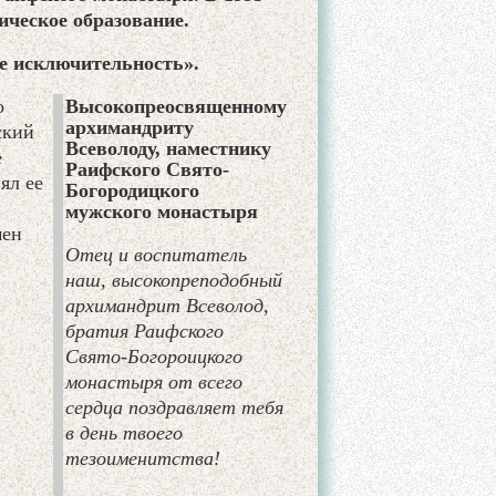
ическое образование.
не исключительность».
о
Высокопреосвященному
архимандриту
ский
Всеволоду, наместнику
е
Раифского Свято-
ял ее
Богородицкого
мужского монастыря
мен
Отец и воспитатель
наш, высокопреподобный
архимандрит Всеволод,
братия Раифского
Свято-Богороицкого
монастыря от всего
сердца поздравляет тебя
в день твоего
тезоименитства!