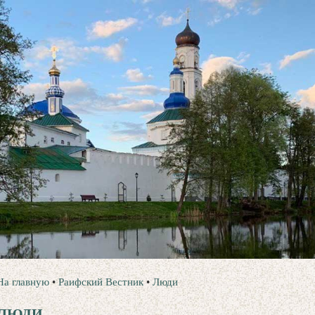
На главную
•
Раифский Вестник
•
Люди
ЛЮДИ