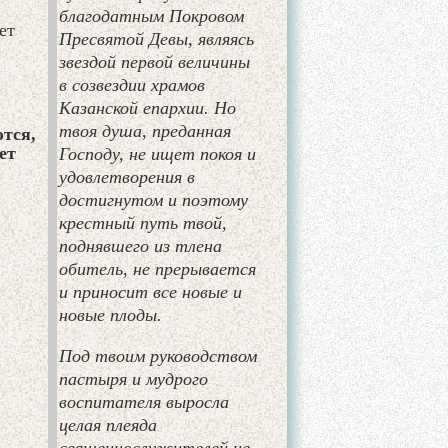
благодатным Покровом
ет
Пресвятой Девы, являясь
звездой первой величины
в созвездии храмов
Казанской епархии. Но
твоя душа, преданная
тся,
ет
Господу, не ищет покоя и
удовлетворения в
достигнутом и поэтому
крестный путь твой,
поднявшего из тлена
обитель, не прерывается
и приносит все новые и
новые плоды.
Под твоим руководством
пастыря и мудрого
воспитателя выросла
целая плеяда