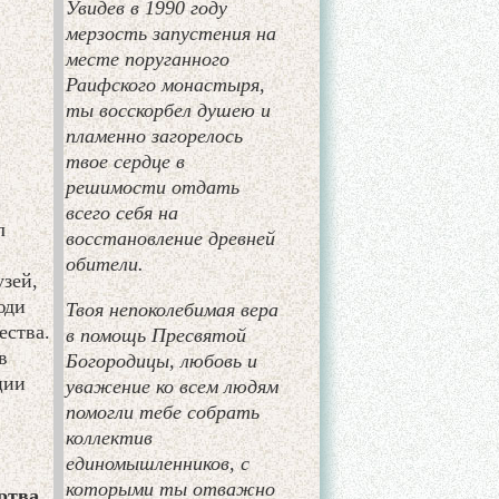
Увидев в 1990 году
мерзость запустения на
месте поруганного
Раифского монастыря,
ты восскорбел душею и
пламенно загорелось
твое сердце в
решимости отдать
всего себя на
л
восстановление древней
обители.
зей,
юди
Твоя непоколебимая вера
ества.
в помощь Пресвятой
в
Богородицы, любовь и
ции
уважение ко всем людям
помогли тебе собрать
коллектив
единомышленников, с
которыми ты отважно
ртва