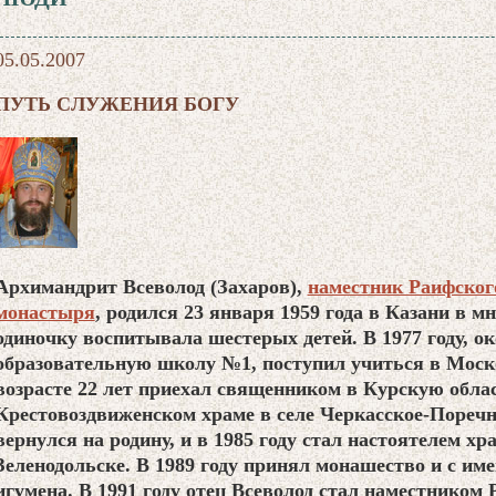
05.05.2007
ПУТЬ СЛУЖЕНИЯ БОГУ
Архимандрит Всеволод (Захаров),
наместник Раифског
монастыря
, родился 23 января 1959 года в Казани в мн
одиночку воспитывала шестерых детей. В 1977 году, 
образовательную школу №1, поступил учиться в Мос
возрасте 22 лет приехал священником в Курскую облас
Крестовоздвиженском храме в селе Черкасское-Поречн
вернулся на родину, и в 1985 году стал настоятелем х
Зеленодольске. В 1989 году принял монашество и с име
игумена. В 1991 году отец Всеволод стал наместником