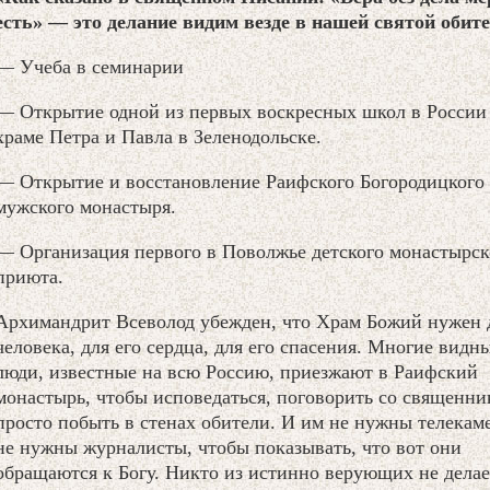
есть» — это делание видим везде в нашей святой обите
— Учеба в семинарии
— Открытие одной из первых воскресных школ в России
храме Петра и Павла в Зеленодольске.
— Открытие и восстановление Раифского Богородицкого
мужского монастыря.
— Организация первого в Поволжье детского монастырск
приюта.
Архимандрит Всеволод убежден, что Храм Божий нужен 
человека, для его сердца, для его спасения. Многие видн
люди, известные на всю Россию, приезжают в Раифский
монастырь, чтобы исповедаться, поговорить со священни
просто побыть в стенах обители. И им не нужны телекам
не нужны журналисты, чтобы показывать, что вот они
обращаются к Богу. Никто из истинно верующих не делае