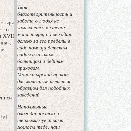
Твоя
благотворительность и
забота о людях не
астыря
замыкается в стенах
, от
монастыря, но выходит
в XVII
далеко за его пределы в
нна»,
виде помощи детским
ыря
садам и школам,
больницам и бедным
приходам.
Монастырский приют
для мальчиков является
образцом для подобных
заведений.
еписи
Наполненные
благодарностью и
МВД
теплыми чувствами,
желаем тебе, наш