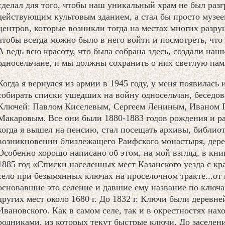
сделал для того, чтобы наш уникальный храм не был разг
действующим культовым зданием, а стал бы просто музее
центров, которые возникли тогда на местах многих разр
чтобы всегда можно было в него войти и посмотреть, чт
А ведь всю красоту, что была собрана здесь, создали наш
односельчане, и мы должны сохранить о них светлую па
Когда я вернулся из армии в 1945 году, у меня появилась 
собирать списки ушедших на войну односельчан, беседов
Ключей: Павлом Киселевым, Сергеем Лениным, Иваном
Макаровым. Все они были 1880-1883 годов рождения и ра
когда я вышел на пенсию, стал посещать архивы, библиот
возникновении близлежащего Раифского монастыря, дер
Особенно хорошо написано об этом, на мой взгляд, в кни
1885 год «Списки населенных мест Казанского уезда с к
село при безымянных ключах на проселочном тракте...от 
основавшие это селение и давшие ему название по ключам
других мест около 1680 г. До 1832 г. Ключи были деревне
Ивановского. Как в самом селе, так и в окрестностях нах
родниками, из которых текут быстрые ключи. До заселен