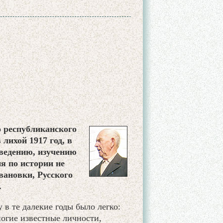
о республиканского
лихой 1917 год, в
ведению, изучению
ия по истории не
Ивановки, Русского
.
 в те далекие годы было легко:
ногие известные личности,