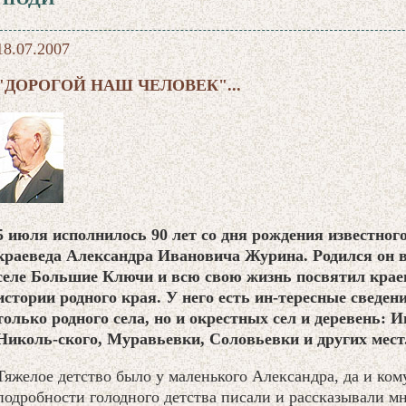
18.07.2007
"ДОРОГОЙ НАШ ЧЕЛОВЕК"...
5 июля исполнилось 90 лет со дня рождения известног
краеведа Александра Ивановича Журина. Родился он в 
селе Большие Ключи и всю свою жизнь посвятил крае
истории родного края. У него есть ин-тересные сведен
только родного села, но и окрестных сел и деревень: 
Николь-ского, Муравьевки, Соловьевки и других мест
Тяжелое детство было у маленького Александра, да и кому
подробности голодного детства писали и рассказывали м