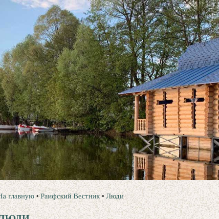
На главную
•
Раифский Вестник
•
Люди
ЛЮДИ