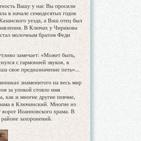
ность Вашу у нас Вы просили
ла в начале семидесятых годов
азанского уезда, а Ваш отец был
равления. В Ключах у Чирикова
 стал молочным братом Феди
тливо замечает: «Может быть,
улся с гармонией звуков, в
ша свое предназначение петь»...
янниках знаменитого на весь мир
том за упокой стояло имя
, как и многие другие певчие,
рама в Ключинский. Многие из
 ворот Иоанновского храма. В
 районе захоронений.