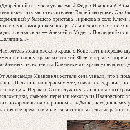
«Добрейший и глубокоуважаемый Федор Иванович! В быт
меня известить вас относительно Вашей матушки. Она бы
кормилицей у бывшего пристава Чирикова в селе Ключи К
в то время помощником писаря Ильинского волостного п
родились два сына — Алексей и Модест. Последний-то и
Шаляпина...»
Настоятель Иоанновского храма о.Константин нередко шу
именно в нашем храме маленький Федя впервые соприкосн
особенных песнопениях Ключинского храма узрела его ду
От Александра Ивановича жители села узнали, что в пом
певца Шаляпина на первом месте, сначала за здравие, по
псаломщика Иеракса. Этот служитель Иоанновского храма
псаломщики, дьяконы перешли некогда из Ивановского х
них похоронены на старинном кладбище, находившемся у
настоящее время начинается восстановительные работы в