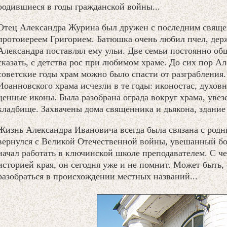
родившиеся в годы гражданской войны...
Отец Александра Журина был дружен с последним свящ
протоиереем Григорием. Батюшка очень любил пчел, дер
Александра поставлял ему ульи. Две семьи постоянно об
сказать, с детства рос при любимом храме. До сих пор Ал
советские годы храм можно было спасти от разграбления
Иоанновского храма исчезли в те годы: иконостас, духовн
ценные иконы. Была разобрана ограда вокруг храма, увез
кладбище. Захвачены дома священника и дьякона, здани
Жизнь Александра Ивановича всегда была связана с родн
вернулся с Великой Отечественной войны, увешанный бо
начал работать в ключинской школе преподавателем. С че
историей края, он сегодня уже и не помнит. Может быть, с
разобраться в происхождении местных названий...