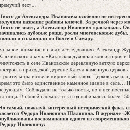
дремучий лес»...
Никто до Александра Ивановича особенно не интересов
получили название районы ключей. За речкой через м
Никто не знает, а Александр Иванович «раскопал». О
начинались дубовые рощи, росли многовековые дубы,
пилили и сплавляли по Волге в Самару.
Большое внимание в своих исследованиях Александр Жур
Ключинского храма: «Казанская духовная консистория в 1
уничтожить в селе Ивановском деревянную ветхую церко
построить приходской деревне Ключи каменную церковь.
строительства возвели кирпичный завод. Церковь начала д
время это было единственное каменное здание в селе… 
верующим. Соблюдали не только посты, но и все постные
пятница. В общей сложности за год набиралось более 150
Но самый, пожалуй, интересный исторический факт, с
касается Федора Ивановича Шаляпина. В журнале «Жи
опубликованы воспоминания одного из современников
Федору Ивановичу: