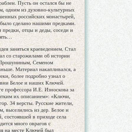
раблен. Пусть он остался бы не
м, одним из духовно-культурных
ушенных российских монастырей,
о было сделано нашими предками.
и предки, отцы и деды, соседи и
мять…
идея заняться краеведением. Стал
ал со старожилами об истории
 Прошуниным, Семеном
ньше. Материал накапливался, а
еки, более подробно узнал о
евни Белое и наших Ключей.
ге профессора И.Е. Износкова за
ратким их описанием»: «Ключи,
гор. 34 версты. Русские жители,
, выселились из дер. Белое и
й, состоявшей в приходе села
одится много оврагов с
ия на месте Ключей был