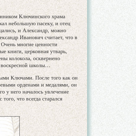
енником Ключинского храма
жал небольшую пасеку, и отец
щались, и Александр, можно
ександр Иванович считает, что в
. Очень многие ценности
ые книги, церковная утварь,
ены колокола, осквернено
е воскресной школы…
ыми Ключами. После того как он
евыми орденами и медалями, он
го у него началось увлечение
 того, что всегда старался