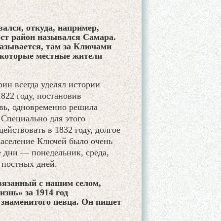
ался, откуда, например,
ост район назывался Самара.
казывается, там за Ключами
 которые местные жители
ин всегда уделял истории
822 году, постановив
вь, одновременно решила
 Специально для этого
ействовать в 1832 году, долгое
Население Ключей было очень
 дни — понедельник, среда,
 постных дней.
вязанный с нашим селом,
знь» за 1914 год
 знаменитого певца. Он пишет