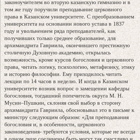
законоучителем во вторую казанскую гимназию и в
том же году поручили преподавание церковного
права в Казанском университете. С преобразованием
университета на основании нового устава в 1837
году и увольнением ряда преподавателей, как
получивших только среднее образование, для
архимандрита Гавриила, окончившего престижную
столичную Духовную академию, открылась
возможность, кроме курсов богословия и церковного
права, читать логику, психологию, метафизику, этику
и историю философии. Ему приходилось читать
лекции по 14 часов в неделю. И когда в Казанском
университете возник вопрос о замещении кафедры
богословия, тогдашний попечитель округа М. Н.
Мусин–Пушкин, склоняя свой выбор в сторону
архимандрита Гавриила, обосновывал это в письме к
министру следующим образом: «Для преподавания
богословия и, в особенности, церковного
законоведения- требуются условия, которые не всегда
в одном лице соединены быть могут так счастливо и