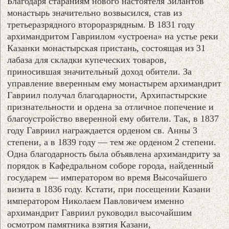
Благодаря стараниям нового настоятеля Зилантов
монастырь значительно возвысился, став из
третьеразрядного второразрядным. В 1831 году
архимандритом Гавриилом «устроена» на устье реки
Казанки монастырская пристань, состоящая из 31
лабаза для складки купеческих товаров,
приносившая значительный доход обители. За
управление вверенным ему монастырем архимандрит
Гавриил получал благодарности, Архипастырские
признательности и ордена за отличное попечение и
благоустройство вверенной ему обители. Так, в 1837
году Гавриил награждается орденом св. Анны 3
степени, а в 1839 году — тем же орденом 2 степени.
Одна благодарность была объявлена архимандриту за
порядок в Кафедральном соборе города, найденный
государем — императором во время Высочайшего
визита в 1836 году. Кстати, при посещении Казани
императором Николаем Павловичем именно
архимандрит Гавриил руководил высочайшим
осмотром памятника взятия Казани,