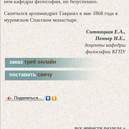
нем кафедры философии, но безуспешно.
Скончался архимандрит Гавриил в мае 1868 года в
муромском Спасском монастыре.
Ситницкая Е.А.,
Пеннер Н.Е.,
доценты кафедры
философии КГПУ
заказ
треб онлайн
поставить
свечу
Поделиться…
все новости раздела »