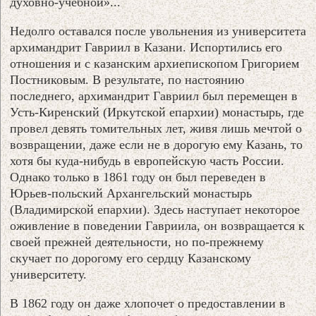
духовно-учебной»...
Недолго оставался после увольнения из университета
архимандрит Гавриил в Казани. Испортились его
отношения и с казанским архиепископом Григорием
Постниковым. В результате, по настоянию
последнего, архимандрит Гавриил был перемещен в
Усть-Киренский (Иркутской епархии) монастырь, где
провел девять томительных лет, живя лишь мечтой о
возвращении, даже если не в дорогую ему Казань, то
хотя бы куда-нибудь в европейскую часть России.
Однако только в 1861 году он был переведен в
Юрьев-польский Архангельский монастырь
(Владимирской епархии). Здесь наступает некоторое
оживление в поведении Гавриила, он возвращается к
своей прежней деятельности, но по-прежнему
скучает по дорогому его сердцу Казанскому
университету.
В 1862 году он даже хлопочет о предоставлении в