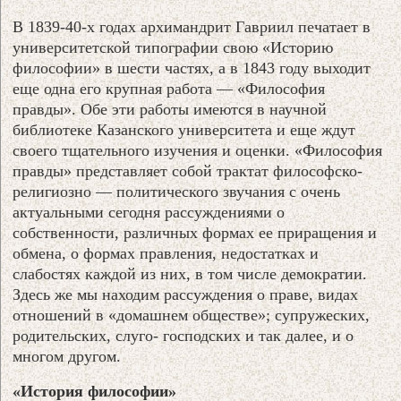
В 1839-40-х годах архимандрит Гавриил печатает в
университетской типографии свою «Историю
философии» в шести частях, а в 1843 году выходит
еще одна его крупная работа — «Философия
правды». Обе эти работы имеются в научной
библиотеке Казанского университета и еще ждут
своего тщательного изучения и оценки. «Философия
правды» представляет собой трактат философско-
религиозно — политического звучания с очень
актуальными сегодня рассуждениями о
собственности, различных формах ее приращения и
обмена, о формах правления, недостатках и
слабостях каждой из них, в том числе демократии.
Здесь же мы находим рассуждения о праве, видах
отношений в «домашнем обществе»; супружеских,
родительских, слуго- господских и так далее, и о
многом другом.
«История философии»