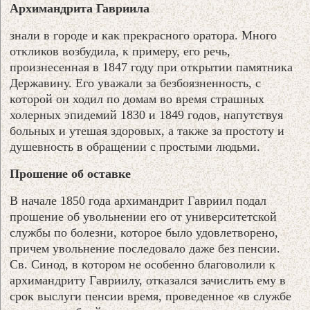
Архимандрита Гавриила
знали в городе и как прекрасного оратора. Много
откликов возбудила, к примеру, его речь,
произнесенная в 1847 году при открытии памятника
Державину. Его уважали за безбоязненность, с
которой он ходил по домам во время страшных
холерных эпидемий 1830 и 1849 годов, напутствуя
больных и утешая здоровых, а также за простоту и
душевность в обращении с простыми людьми.
Прошение об оставке
В начале 1850 года архимандрит Гавриил подал
прошение об увольнении его от университетской
службы по болезни, которое было удовлетворено,
причем увольнение последовало даже без пенсии.
Св. Синод, в котором не особенно благоволили к
архимандриту Гавриилу, отказался зачислить ему в
срок выслуги пенсии время, проведенное «в службе