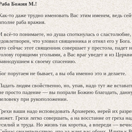
Раба Божия М.!
Как-то даже трудно именовать Вас этим именем, ведь се
вполне раба вражия.
И всё-то понимаете, но душа споткнулась о сластолюбие, 
удовлетворен, что уловил священника и отнял его у Бога.
что сейчас этот священник совершает у престола, падет н
голову горящими угольями, а Вас враг уведет и из Церкв
равнодушием к своему спасению.
Бог поругаем не бывает, а вы оба именно это и делаете.
Падать людям свойственно, но, упав, надо тут же встават
не просто падение — вы попрали Божию благодать, данн
человеку при рукоположении.
Грехи ваши надо исповедовать Архиерею, иерей их разр
может. Грехи легко совершать, а на восстание от греха на
усилий и труда. Но жизнь так коротка, а впереди — вечно
Сейчас свидетельствую, что ад ждет вас обоих. Идите к В