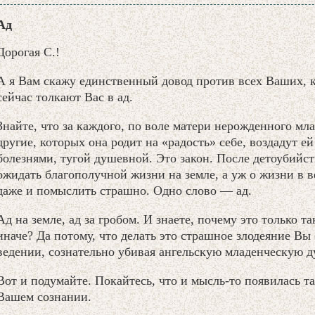
Ад
Дорогая С.!
А я Вам скажу единственный довод против всех Ваших, 
сейчас толкают Вас в ад.
Знайте, что за каждого, по воле матери нерожденного мла
другие, которых она родит на «радость» себе, воздадут ей
болезнями, тугой душевной. Это закон. После детоубийст
ожидать благополучной жизни на земле, а уж о жизни в 
даже и помыслить страшно. Одно слово — ад.
Ад на земле, ад за гробом. И знаете, почему это только та
иначе? Да потому, что делать это страшное злодеяние Вы 
ведении, сознательно убивая ангельскую младенческую д
Вот и подумайте. Покайтесь, что и мысль-то появилась та
Вашем сознании.