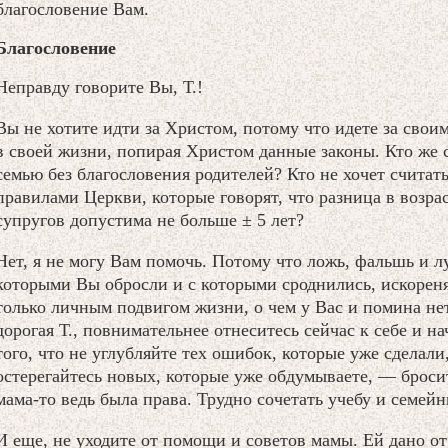
благословение Вам.
Благословение
Неправду говорите Вы, Т.!
Вы не хотите идти за Христом, потому что идете за свои
в своей жизни, попирая Христом данные законы. Кто же 
семью без благословения родителей? Кто не хочет считать
правилами Церкви, которые говорят, что разница в возра
супругов допустима не больше ± 5 лет?
Нет, я не могу Вам помочь. Потому что ложь, фальшь и л
которыми Вы обросли и с которыми сроднились, искорен
только личным подвигом жизни, о чем у Вас и помина нет
дорогая Т., повнимательнее отнеситесь сейчас к себе и на
того, что не углубляйте тех ошибок, которые уже сделали
остерегайтесь новых, которые уже обдумываете, — бросит
мама-то ведь была права. Трудно сочетать учебу и семейн
И еще, не уходите от помощи и советов мамы. Ей дано о