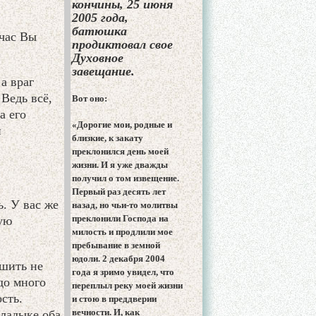
кончины, 25 июня
2005 года,
батюшка
йчас Вы
продиктовал свое
Духовное
завещание.
а враг
 Ведь всё,
Вот оно:
а его
«Дорогие мои, родные и
и
близкие, к закату
преклонился день моей
жизни. И я уже дважды
получил о том извещение.
Первый раз десять лет
ь. У вас же
назад, но чьи-то молитвы
преклонили Господа на
ую
милость и продлили мое
пребывание в земной
юдоли. 2 декабря 2004
ешить не
года я зримо увидел, что
до много
переплыл реку моей жизни
сть.
и стою в преддверии
вечности. И, как
ладыке оба,