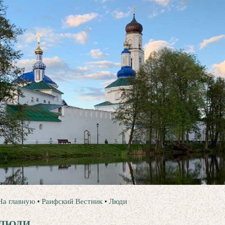
На главную
•
Раифский Вестник
•
Люди
ЛЮДИ