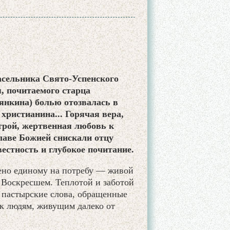
асельника Свято-Успенского
, почитаемого старца
янкина) болью отозвалась в
христианина... Горячая вера,
рой, жертвенная любовь к
славе Божией снискали отцу
стность и глубокое почитание.
щено единому на потребу — живой
 Воскресшем. Теплотой и заботой
 пастырские слова, обращенные
 к людям, живущим далеко от