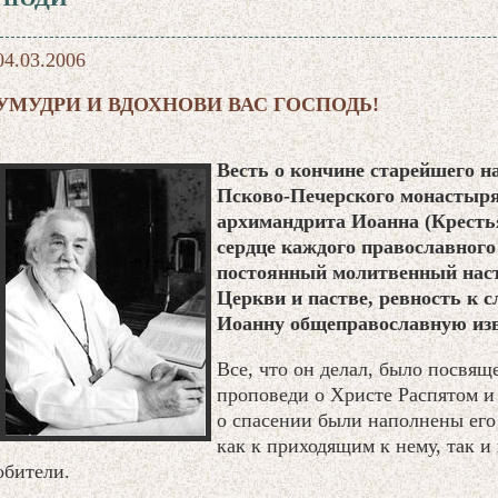
04.03.2006
УМУДРИ И ВДОХНОВИ ВАС ГОСПОДЬ!
Весть о кончине старейшего н
Псково-Печерского монастыря
архимандрита Иоанна (Кресть
сердце каждого православного 
постоянный молитвенный наст
Церкви и пастве, ревность к 
Иоанну общеправославную изве
Все, что он делал, было посвя
проповеди о Христе Распятом и
о спасении были наполнены его
как к приходящим к нему, так и
обители.