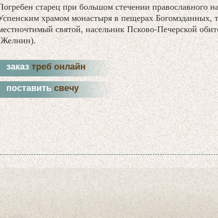
Погребен старец при большом стечении православного на
Успенским храмом монастыря в пещерах Богомзданных, та
местночтимый святой, насельник Псково-Печерской оби
(Желнин).
заказ
треб онлайн
поставить
свечу