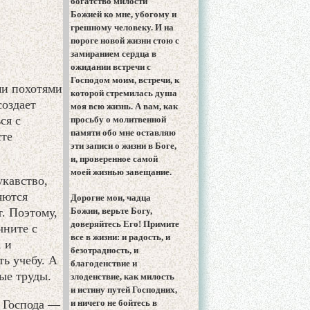
богатство милости
Божией ко мне, убогому и
грешному человеку. И на
пороге новой жизни стою с
замиранием сердца в
ожидании встречи с
Господом моим, встречи, к
ми похотями
которой стремилась душа
создает
моя всю жизнь. А вам, как
ся с
просьбу о молитвенной
памяти обо мне оставляю
сте
эти записи о жизни в Боге,
и, проверенное самой
моей жизнью завещание.
укавство,
яются
Дорогие мои, чадца
. Поэтому,
Божии, верьте Богу,
доверяйтесь Его! Примите
чните с
все в жизни: и радость, и
, и
безотрадность, и
ь учебу. А
благоденствие и
ые труды.
злоденствие, как милость
и истину путей Господних,
т Господа —
и ничего не бойтесь в