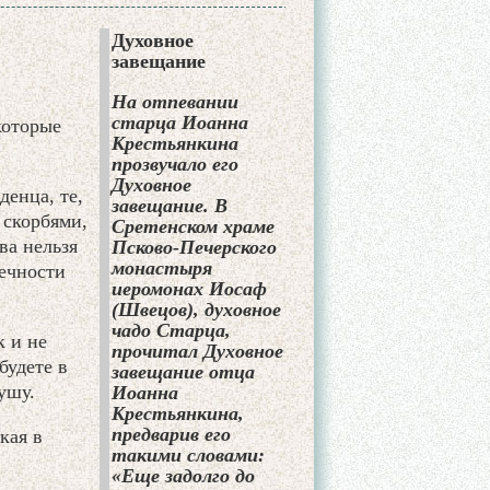
Духовное
завещание
На отпевании
старца Иоанна
которые
Крестьянкина
прозвучало его
Духовное
денца, те,
завещание. В
 скорбями,
Сретенском храме
ва нельзя
Псково-Печерского
монастыря
вечности
иеромонах Иосаф
(Швецов), духовное
чадо Старца,
к и не
прочитал Духовное
будете в
завещание отца
ушу.
Иоанна
Крестьянкина,
предварив его
кая в
такими словами:
«Еще задолго до