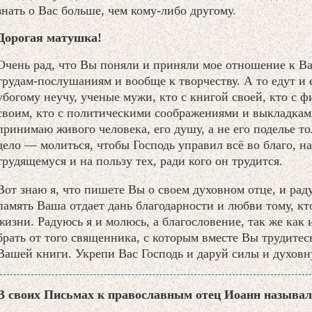
знать о Вас больше, чем кому-либо другому.
Дорогая матушка!
Очень рад, что Вы поняли и приняли мое отношение к 
трудам-послушаниям и вообще к творчеству. А то едут и е
убогому неучу, ученые мужи, кто с книгой своей, кто с 
своим, кто с политическими соображениями и выкладками
принимаю живого человека, его душу, а не его поделье то
дело — молиться, чтобы Господь управил всё во благо, на
трудящемуся и на пользу тех, ради кого он трудится.
Вот знаю я, что пишете Вы о своем духовном отце, и рад
память Ваша отдает дань благодарности и любви тому, кт
жизни. Радуюсь я и молюсь, а благословение, так же как 
брать от того священника, с которым вместе Вы трудитес
Вашей книги. Укрепи Вас Господь и даруй силы и духовн
В своих Письмах к православным отец Иоанн называл