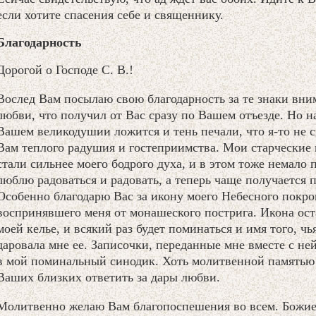
если хотите спасения себе и священнику.
Благодарность
Дорогой о Господе С. В.!
Вослед Вам посылаю свою благодарность за те знаки вни
любви, что получил от Вас сразу по Вашем отъезде. Но на
Вашем великодушии ложится и тень печали, что я-то не с
Вам теплого радушия и гостеприимства. Мои старческие
стали сильнее моего бодрого духа, и в этом тоже немало 
люблю радоваться и радовать, а теперь чаще получается п
Особенно благодарю Вас за икону моего Небесного покро
воспринявшего меня от монашеского пострига. Икона ост
моей келье, и всякий раз будет поминаться и имя того, чь
даровала мне ее. Записочки, переданные мне вместе с не
в мой поминальный синодик. Хоть молитвенной памятью 
Ваших близких ответить за дары любви.
Молитвенно желаю Вам благопоспешения во всем. Божи