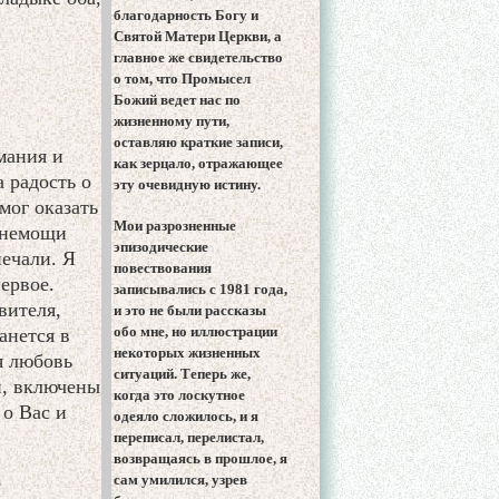
благодарность Богу и
Святой Матери Церкви, а
главное же свидетельство
о том, что Промысел
Божий ведет нас по
жизненному пути,
оставляю краткие записи,
мания и
как зерцало, отражающее
 радость о
эту очевидную истину.
мог оказать
Мои разрозненные
 немощи
эпизодические
печали. Я
повествования
ервое.
записывались с 1981 года,
вителя,
и это не были рассказы
обо мне, но иллюстрации
анется в
некоторых жизненных
я любовь
ситуаций. Теперь же,
й, включены
когда это лоскутное
о Вас и
одеяло сложилось, и я
переписал, перелистал,
возвращаясь в прошлое, я
сам умилился, узрев
е