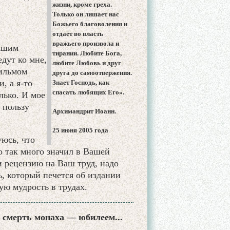
жизни, кроме греха.
Только он лишает нас
Божьего благоволения и
отдает во власть
вражьего произвола и
Вашим
тирании. Любите Бога,
дут ко мне,
любите Любовь и друг
фильмом
друга до самоотвержения.
, а я-то
Знает Господь, как
спасать любящих Его».
лько. И мое
 пользу
Архимандрит Иоанн.
25 июня 2005 года
уюсь, что
о так много значил в Вашей
и рецензию на Ваш труд, надо
ь, который печется об издании
ую мудрость в трудах.
 смерть монаха — юбилеем...