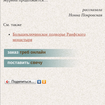
рассказала
Нонна Покровская
См. также
Большеключинское подворье Раифского
монастыря
заказ
треб онлайн
поставить
свечу
Поделиться…