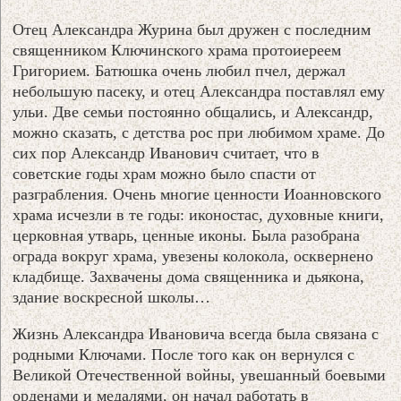
Отец Александра Журина был дружен с последним
священником Ключинского храма протоиереем
Григорием. Батюшка очень любил пчел, держал
небольшую пасеку, и отец Александра поставлял ему
ульи. Две семьи постоянно общались, и Александр,
можно сказать, с детства рос при любимом храме. До
сих пор Александр Иванович считает, что в
советские годы храм можно было спасти от
разграбления. Очень многие ценности Иоанновского
храма исчезли в те годы: иконостас, духовные книги,
церковная утварь, ценные иконы. Была разобрана
ограда вокруг храма, увезены колокола, осквернено
кладбище. Захвачены дома священника и дьякона,
здание воскресной школы…
Жизнь Александра Ивановича всегда была связана с
родными Ключами. После того как он вернулся с
Великой Отечественной войны, увешанный боевыми
орденами и медалями, он начал работать в