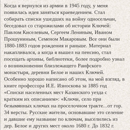
Когда я вернулся из армии в 1945 году, у меня
появилась идея заняться краеведением. Стал
собирать списки ушедших на войну односельчан,
беседовал со старожилами об истории Ключей:
Павлом Киселевым, Сергеем Лениным, Иваном
Прошуниным, Семеном Макаровым. Все они были
1880-1883 годов рождения и раньше. Материал
накапливался, а когда я вышел на пенсию, стал
посещать архивы, библиотеки, более подробно узнал
о возникновении близлежащего Раифского
монастыря, деревни Белое и наших Ключей.
Особенно хорошо написано об этом, на мой взгляд, в
книге профессора И.Е. Износкова за 1885 год
«Списки населенных мест Казанского уезда с
кратким их описанием»: «Ключи, село при
безымянных ключах на проселочном тракте...от гор.
34 версты. Русские жители, основавшие это селение
и давшие ему название по ключам, выселились из
дер. Белое и других мест около 1680 г. До 1832 г.