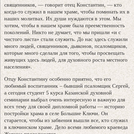
священников, — говорит отец Константин, — кто
когда-то служил в нашем храме, чтобы поминать их в
наших молитвах. Их души нуждаются в этом. Мы
хотим, чтобы в нашем храме была преемственность
поколений. Никто не думает, что мы пришли «и с
чистого листа» стали служить. До нас здесь служили
много людей, священников, дьяконов, псаломщиков,
которые много сделали для того, чтобы просвещать
живущих здесь людей, для духовного роста местного
населения».
Отцу Константину особенно приятно, что его
любимый воспитанник – бывший псаломщик Сергей,
а сегодня студент 5 курса Казанской духовной
семинарии выбрал очень интересную и важную для
всех тему для своей дипломной работы — историю
постройки храма в селе Большие Ключи. Он
старается, чтобы из забвения вышли все, кто служил
в ключинском храме. Дело всеми любимого краеведа
Журина продолжается…