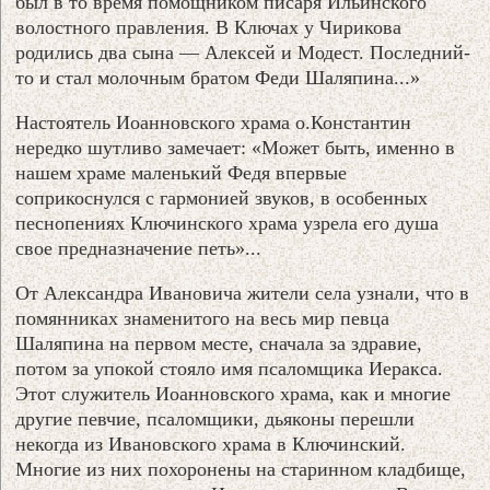
был в то время помощником писаря Ильинского
волостного правления. В Ключах у Чирикова
родились два сына — Алексей и Модест. Последний-
то и стал молочным братом Феди Шаляпина...»
Настоятель Иоанновского храма о.Константин
нередко шутливо замечает: «Может быть, именно в
нашем храме маленький Федя впервые
соприкоснулся с гармонией звуков, в особенных
песнопениях Ключинского храма узрела его душа
свое предназначение петь»...
От Александра Ивановича жители села узнали, что в
помянниках знаменитого на весь мир певца
Шаляпина на первом месте, сначала за здравие,
потом за упокой стояло имя псаломщика Иеракса.
Этот служитель Иоанновского храма, как и многие
другие певчие, псаломщики, дьяконы перешли
некогда из Ивановского храма в Ключинский.
Многие из них похоронены на старинном кладбище,