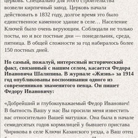
церковь. Специально для этого строительства
возвели кирпичный завод. Церковь начала
действовать в 1832 году, долгое время это было
единственное каменное здание в селе… Население
Ключей было очень верующим. Соблюдали не только
посты, но и все постные дни — понедельник, среда,
пятница. В общей сложности за год набиралось более
150 постных дней.
Но самый, пожалуй, интересный исторический
факт, связанный с нашим селом, касается Федора
Ивановича Шаляпина. В журнале «Жизнь» за 1914
год опубликованы воспоминания одного из
современников знаменитого певца. Он пишет
Федору Ивановичу:
«Добрейший и глубокоуважаемый Федор Иванович!
В бытность Вашу у нас Вы просили меня известить
вас относительно Вашей матушки. Она была в начале
семидесятых годов кормилицей у бывшего пристава
Чирикова в селе Ключи Казанского уезда, а Ваш отец