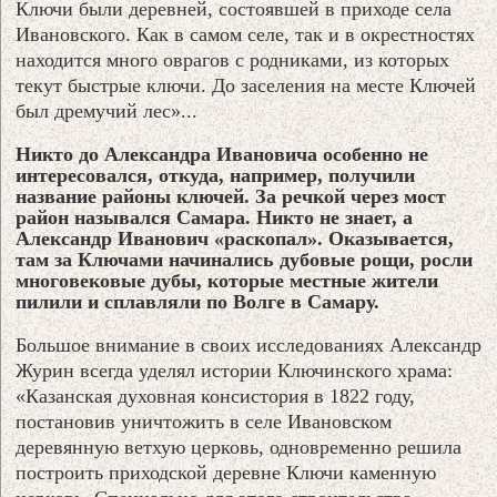
Ключи были деревней, состоявшей в приходе села
Ивановского. Как в самом селе, так и в окрестностях
находится много оврагов с родниками, из которых
текут быстрые ключи. До заселения на месте Ключей
был дремучий лес»...
Никто до Александра Ивановича особенно не
интересовался, откуда, например, получили
название районы ключей. За речкой через мост
район назывался Самара. Никто не знает, а
Александр Иванович «раскопал». Оказывается,
там за Ключами начинались дубовые рощи, росли
многовековые дубы, которые местные жители
пилили и сплавляли по Волге в Самару.
Большое внимание в своих исследованиях Александр
Журин всегда уделял истории Ключинского храма:
«Казанская духовная консистория в 1822 году,
постановив уничтожить в селе Ивановском
деревянную ветхую церковь, одновременно решила
построить приходской деревне Ключи каменную