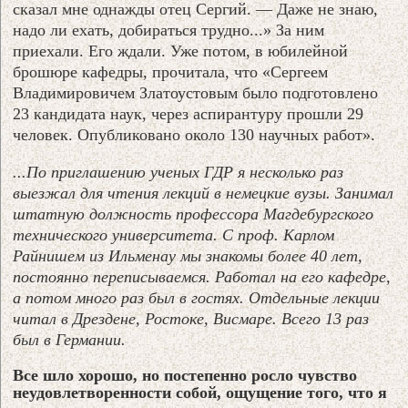
сказал мне однажды отец Сергий. — Даже не знаю,
надо ли ехать, добираться трудно...» За ним
приехали. Его ждали. Уже потом, в юбилейной
брошюре кафедры, прочитала, что «Сергеем
Владимировичем Златоустовым было подготовлено
23 кандидата наук, через аспирантуру прошли 29
человек. Опубликовано около 130 научных работ».
...По приглашению ученых ГДР я несколько раз
выезжал для чтения лекций в немецкие вузы. Занимал
штатную должность профессора Магдебургского
технического университета. С проф. Карлом
Райнишем из Ильменау мы знакомы более 40 лет,
постоянно переписываемся. Работал на его кафедре,
а потом много раз был в гостях. Отдельные лекции
читал в Дрездене, Ростоке, Висмаре. Всего 13 раз
был в Германии.
Все шло хорошо, но постепенно росло чувство
неудовлетворенности собой, ощущение того, что я