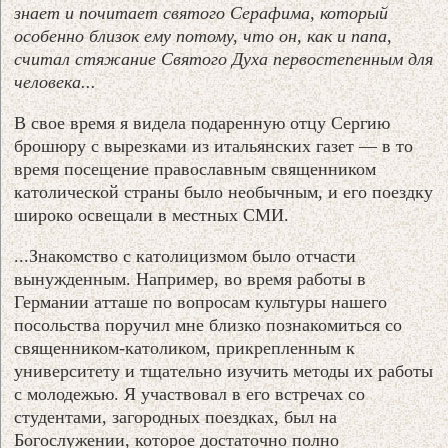
знает и почитает святого Серафима, который
особенно близок ему потому, что он, как и папа,
считал стяжание Святого Духа первостепенным для
человека...
В свое время я видела подаренную отцу Сергию
брошюру с вырезками из итальянских газет — в то
время посещение православным священником
католической страны было необычным, и его поездку
широко освещали в местных СМИ.
...Знакомство с католицизмом было отчасти
вынужденным. Например, во время работы в
Германии атташе по вопросам культуры нашего
посольства поручил мне близко познакомиться со
священником-католиком, прикрепленным к
университету и тщательно изучить методы их работы
с молодежью. Я участвовал в его встречах со
студентами, загородных поездках, был на
Богослужении, которое достаточно полно