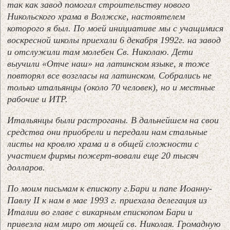
так как завод помогал строительству нового
Никольского храма в Волжске, настоятелем
которого я был. По моей инициативе мы с учащимися
воскресной школы приехали 6 декабря 1992г. на завод
и отслужили там молебен Св. Николаю. Дети
выучили «Отче наш» на латинском языке, я тоже
повторял все возгласы на латинском. Собрались не
только итальянцы (около 70 человек), но и местные
рабочие и ИТР.
Итальянцы были растроганы. В дальнейшем на свои
средства они приобрели и передали нам стальные
листы на кровлю храма и в общей сложности с
участием фирмы пожерт-вовали еще 20 тысяч
долларов.
По моим письмам к епископу г.Бари и папе Иоанну-
Павлу II к нам в мае 1993 г. приехала делегация из
Италии во главе с викарным епископом Бари и
привезла нам миро от мощей св. Николая. Громадную