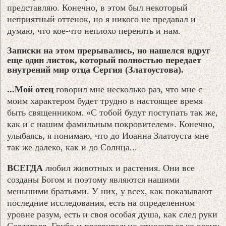
представляю. Конечно, в этом был некоторый
неприятный оттенок, но я никого не предавал и
думаю, что кое-что неплохо перенять и нам.
Записки на этом прерывались, но нашелся вдруг
еще один листок, который полностью передает
внутрений мир отца Сергия (Златоустова).
...Мой отец
говорил мне несколько раз, что мне с
моим характером будет трудно в настоящее время
быть священником. «С тобой будут поступать так же,
как и с нашим фамильным покровителем». Конечно,
улыбаясь, я понимаю, что до Иоанна Златоуста мне
так же далеко, как и до Солнца...
ВСЕГДА
любил животных и растения. Они все
созданы Богом и поэтому являются нашими
меньшими братьями. У них, у всех, как показывают
последние исследования, есть на определенном
уровне разум, есть и своя особая душа, как след руки
Создателя. Грубо и презрительно относиться ко всему