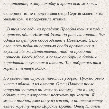
впечатление, а эту находку я храню всю жизнь...
Совершенно не представляя отца Сергия маленьким
мальчиком, я продолжила чтение.
...В том же году на праздник Преображения я ходил
в церковь один. Нижний Услон до раскулачивания был
одним из центров садоводства в Поволжье. Село
славилось редкими сортами особо ароматных и
вкусных яблок. Естественно, что на праздник
принесли массу яблок, а самые отборные бабушки
передавали в кулечках в алтарь. Так набралось там
корзины четыре яблок.
По окончании службы началась уборка. Нужно было
унести яблоки и из алтаря. Отец Платон после
отпуста остался на амвоне, потому что к нему
обратились с вопросами несколько прихожан. Я,
желая помочь, взял одну из корзин, и по невежеству
вынес корзину через Царские Врата. Отец Платон