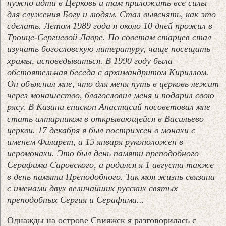
нужно идти в Церковь и там приложить все силы
для служения Богу и людям. Стал выяснять, как это
сделать. Летом 1989 года я около 10 дней прожил в
Троице-Сергиевой Лавре. По советам старцев стал
изучать богословскую литературу, чаще посещать
храмы, исповедываться. В 1990 году была
обстоятельная беседа с архимандритом Кириллом.
Он объяснил мне, что для меня путь в церковь лежит
через монашество, благословил меня и подарил свою
рясу. В Казани епископ Анастасий посоветовал мне
стать алтарником в открывающейся в Васильево
церкви. 17 декабря я был пострижен в монахи с
именем Филарет, а 15 января рукоположен в
иеромонахи. Это был день памяти преподобного
Серафима Саровского, а родился я 1 августа также
в день памяти Преподобного. Так моя жизнь связана
с именами двух величайших русских святых —
преподобных Сергия и Серафима...
Однажды на острове Свияжск я разговорилась с