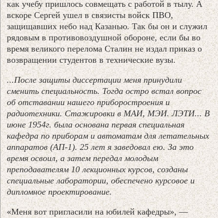
как учебу пришлось совмещать с работой в тылу. А
вскоре Сергей ушел в связисты войск ПВО,
защищавших небо над Казанью. Так бы он и служил
рядовым в противовоздушной обороне, если бы во
время великого перелома Сталин не издал приказ о
возвращении студентов в технические вузы.
...После защиты диссертации меня принудили
сменить специальность. Тогда остро встал вопрос
об отставании нашего приборостроения и
радиотехники. Стажировки в МАИ, МЭИ. ЛЭТИ... В
июне 1954г. была основана первая специальная
кафедра по приборам и автоматам для летательных
аппаратов (АП-1). 25 лет я заведовал ею. За это
время освоил, а затем передал молодым
преподавателям 10 лекционных курсов, созданы
специальные лаборатории, обеспечено курсовое и
дипломное проектирование.
«Меня вот пригласили на юбилей кафедры», —