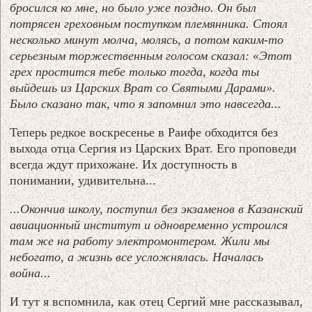
бросился ко мне, но было уже поздно. Он был
потрясен греховным поступком племянника. Стоял
несколько минут молча, молясь, а потом каким-то
серьезным торжественным голосом сказал: «Этот
грех простится тебе только тогда, когда ты
выйдешь из Царских Врат со Святыми Дарами».
Было сказано так, что я запомнил это навсегда...
Теперь редкое воскресенье в Раифе обходится без
выхода отца Сергия из Царских Врат. Его проповеди
всегда ждут прихожане. Их доступность в
понимании, удивительна...
...Окончив школу, поступил без экзаменов в Казанский
авиационный институт и одновременно устроился
там же на работу электромонтером. Жили мы
небогато, а жизнь все усложнялась. Началась
война...
И тут я вспомнила, как отец Сергий мне рассказывал,