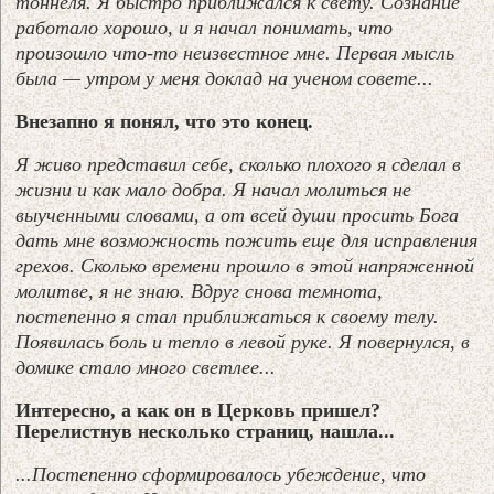
тоннеля. Я быстро приближался к свету. Сознание
работало хорошо, и я начал понимать, что
произошло что-то неизвестное мне. Первая мысль
была — утром у меня доклад на ученом совете...
Внезапно я понял, что это конец.
Я живо представил себе, сколько плохого я сделал в
жизни и как мало добра. Я начал молиться не
выученными словами, а от всей души просить Бога
дать мне возможность пожить еще для исправления
грехов. Сколько времени прошло в этой напряженной
молитве, я не знаю. Вдруг снова темнота,
постепенно я стал приближаться к своему телу.
Появилась боль и тепло в левой руке. Я повернулся, в
домике стало много светлее...
Интересно, а как он в Церковь пришел?
Перелистнув несколько страниц, нашла...
...Постепенно сформировалось убеждение, что