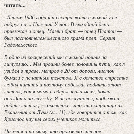
читать...
«Летом 1936 года я и сестра жили с мамой у ее
подруги в с. Нижний Услон. В выходной день
приезжал и отец. Мамин брат — отец Платон —
был настоятелем местного храма преп. Сергия
Радонежского.
В одно из воскресений мы с мамой пошли на
литургию... Мы прошли более половины пути, как я
увидел в траве, метров в 20 от дороги, листок
бумаги с печатным текстом. Я с детства страстно
любил читать и поэтому побежал поднять этот
листок, хотя мама и сдерживала меня, боясь
опоздать на службу. Я не послушался, подбежав,
поднял листок, — оказалось, что эта страница из
Евангелия от Луки (гл. 11), где говорится о том, как
Христос научил своих учеников молиться.
На меня и на маму это произвело сильное