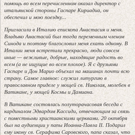
помощь во всем перечисленном оказал директор с
итальянской стороны Гаспаре Кириадиа, он
обеспечил и мою поездку...
Пригласили в Италию епископа Анастасия и меня.
Владыко Анастасий был тогда переменным членом
Синода и поэтому благословил меня ехать одному. В
Италии меня встретили прекрасно, люди совсем
иные — вежливые, добрые, находящие радость во
всем (а не ищущие во всем плохое). Я с друзьями
Гаспаре и Дон Марио объехал на машинах почти всю
страну. Самое главное: служил литургию в
православном приделе у мощей св. Николая, молебен в
Ватикане, у мощей Космы и Дамиана.
В Ватикане состоялась полуторачасовая беседа с
кардиналом Эдвардом Кассиди, отвечающим за связь
с поместными христианскими церквами. 20 октября
был на аудиенции у папы Иоанна-Павла II. Подарил
ему икону св. Серафима Саровского, папа сказал, что