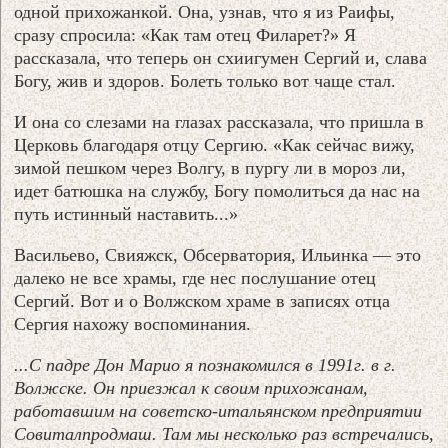
одной прихожанкой. Она, узнав, что я из Раифы,
сразу спросила: «Как там отец Филарет?» Я
рассказала, что теперь он схиигумен Сергий и, слава
Богу, жив и здоров. Болеть только вот чаще стал.
И она со слезами на глазах рассказала, что пришла в
Церковь благодаря отцу Сергию. «Как сейчас вижу,
зимой пешком через Волгу, в пургу ли в мороз ли,
идет батюшка на службу, Богу помолиться да нас на
путь истинный наставить...»
Васильево, Свияжск, Обсерватория, Ильинка — это
далеко не все храмы, где нес послушание отец
Сергий. Вот и о Волжском храме в записях отца
Сергия нахожу воспоминания.
...С падре Дон Марио я познакомился в 1991г. в г.
Волжске. Он приезжал к своим прихожанам,
работавшим на советско-итальянском предприятии
Совиталпродмаш. Там мы несколько раз встречались,