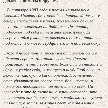
должен заниматься другим.
...В сентябре 1983 года я поехал на рыбалку в
Светлой Поляне, где у меня был фанерный домик. К
вечеру воскресенья я устал, гоняясь весь день за
окунями и жерехами на байдарке. Лег спать,
подложив под себя на лежанке телогрейку. Ее
свернувшийся рукав, как оказалось позже, пришелся
под областью моего сердца, лежал я на левом боку.
Около 4 часов ночи я проснулся от сильной боли в
области сердца. Начинало светать. Дальше
произошло нечто необычное. Боль стала стихать и
вдруг, я увидел себя, лежащего в неудобной позе на
лежанке, как будто бы с потолка. Постепенно я
стал удаляться от своего тела, боль исчезла, и
появилась необыкновенная легкость во всем. На
переходе к этому состоянию я почувствовал, что
тело стало как бы каменным, холодным. Наступила
темнота, а затем замерцал свет как бы в конце