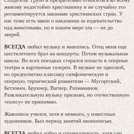
живому недостойно христианину и не случайно это
регламентируется законами христианских стран. У
нас тоже есть закон о наказании за издевательство
над животными, но в нашем мире зла — не до
зверей.
ВСЕГДА
любил музыку и живопись. Отец меня еще
шестилетнего брал на концерты. Потом музыкальная
школа. Во всех поездках старался попасть в оперные
театры и картинные галереи. В музыке не однолюб,
но предпочитаю классику симфоническую и
оперную, героический романтизм — Мусоргский,
Бетховен, Брукнер, Вагнер, Рахманинов.
Развлекательную музыку признаю, но отечественную
«попсу» не принимаю.
Живописи учился, хотя и немного, у известных
художников. Был период занятий иконописью.
ВСЕГДА
любил добро и справедливость, хотя сам