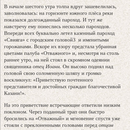
В начале шестого утра толпа вдруг зашевелилась,
заволновалась: на горизонте южного плёса реки
показался долгожданный пароход. И тут же
навстречу ему понеслись несколько пароходов.
Впереди всех буквально летел казенный пароход
«Свияга» с городским головой3 и именитыми
горожанами. Вскоре их взору предстала убранная
цветами палуба «Отважного» и, несмотря на столь
раннее утро, на ней стоял в скромном одеянии
священника
отец Иоанн.
Он высоко поднял над
головой свою соломенную шляпу и громко
воскликнул: «Приветствую почтенного
представителя и достойных граждан благочестивой
Казани!».
На это приветствие встречающие ответили низким
поклоном. Через поданный трап они быстро
бросились на «Отважный» и мгновение спустя уже
стояли с преклоненными головами перед
отцом