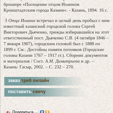
брошюре «Посещение отцом Иоанном
Кронштадтским города Казани». - Казань, 1894. 16 с.
3
Отца Иоанна
встречал и целый день пробыл с ним
известный казанский городской голова Сергей
Викторович Дьяченко, трижды избиравшийся на этот
ответственный пост. Дьяченко С.В. (4 октября 1846 –
7 января 1907), городским головой был с 1888 по
1899 г. См.: Достойны памяти потомков (Городские
головы Казани 1767 – 1917 гг.). Сборник документов
и материалов / Сост.
А.М. Димитриева
и др. –
Казань: Гасыр, 2002. – С. 232 – 270.
заказ
треб онлайн
поставить
свечу
Поделиться…