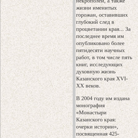
некрополей, а также
жизни именитых
горожан, оставивших
глубокий след в
процветании края... За
последнее время им
опубликовано более
пятидесяти научных
работ, в том числе пять
книг, исследующих
духовную жизнь
Казанского края XVI-
XX веков.
В 2004 году им издана
монография
«Монастыри
Казанского края:
очерки истории»,
посвященная 425-