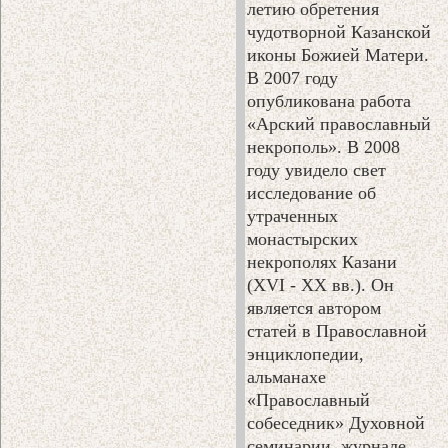
летию обретения
чудотворной Казанской
иконы Божией Матери.
В 2007 году
опубликована работа
«Арский православный
некрополь». В 2008
году увидело свет
исследование об
утраченных
монастырских
некрополях Казани
(XVI - XX вв.). Он
является автором
статей в Православной
энциклопедии,
альманахе
«Православный
собеседник» Духовной
семинарии, журнале