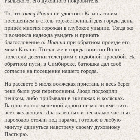
Рыльского, его духовного покровителя.
То, что
отец Иоанн
не удостоил Казань своим
посещением в столь торжественный для города день,
привёл многих горожан в глубокое уныние. Тогда же
и возникла надежда увидеть и принять
благословение
о. Иоанна
при обратном проезде его
мимо Казани. Тотчас же в города вниз по Волге
полетели десятки телеграмм с подобной просьбой. На
обратном пути, в Симбирске, батюшка дал своё
согласие на посещение нашего города.
На рассвете 5 июля волжская пристань и весь берег
реки были уже переполнены. Люди подходили
пешком, либо прибывали в экипажах и колясках.
Вагоны конно-железной дороги не могли вместить
всех желающих. Два казенных и несколько частных
пароходов стояли под парами, готовые в любую
минуту двинуться навстречу своему духовному
Пастырю.