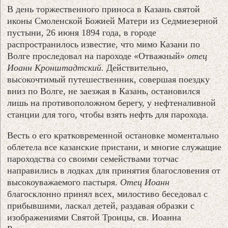
В день торжественного приноса в Казань святой
иконы Смоленской Божией Матери из Седмиезерной
пустыни, 26 июня 1894 года, в городе
распространилось известие, что мимо Казани по
Волге проследовал на пароходе «Отважный»
отец
Иоанн Кронштадтский.
Действительно,
высокочтимый путешественник, совершая поездку
вниз по Волге, не заезжая в Казань, остановился
лишь на противоположном берегу, у нефтеналивной
станции для того, чтобы взять нефть для парохода.
Весть о его кратковременной остановке моментально
облетела все казанские пристани, и многие служащие
пароходства со своими семействами тотчас
направились в лодках для принятия благословения от
высокоуважаемого пастыря.
Отец Иоанн
благосклонно принял всех, милостиво беседовал с
прибывшими, ласкал детей, раздавая образки с
изображениями Святой Троицы, св. Иоанна