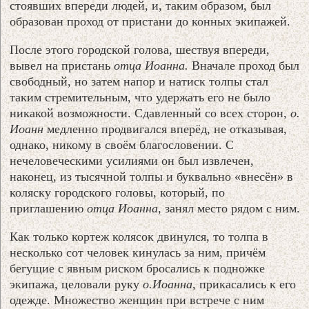
стоявших впереди людей, и, таким образом, был
образован проход от пристани до конных экипажей.
После этого городской голова, шествуя впереди,
вывел на пристань
отца Иоанна.
Вначале проход был
свободный, но затем напор и натиск толпы стал
таким стремительным, что удержать его не было
никакой возможности. Сдавленный со всех сторон,
о.
Иоанн
медленно продвигался вперёд, не отказывая,
однако, никому в своём благословении. С
нечеловеческими усилиями он был извлечен,
наконец, из тысячной толпы и буквально «внесён» в
коляску городского головы, который, по
приглашению
отца Иоанна,
занял место рядом с ним.
Как только кортеж колясок двинулся, то толпа в
несколько сот человек кинулась за ним, причём
бегущие с явным риском бросались к подножке
экипажа, целовали руку
о.Иоанна,
прикасались к его
одежде. Множество женщин при встрече с ним