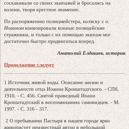
соскакивали со своих экипажей и бросались на
колени, творя крестное знамение.
По распоряжению полицмейстера, коляску с
о.
Иоанном
конвоировали конные полицейские
стражники, и только с их помощью экипаж мог
достаточно быстро продвигаться вперед.
Анатолий Елдашев, историк
Продолжение следует
1 Источник живой воды. Описание жизни и
деятельности отца Иоанна Кронштадтского. - СПб.
1910. - С. 456. Святой праведный Иоанн
Кронштадтский в воспоминаниях самовидцев. - М.
1997. - С. 316 - 317.
2 О пребывании Пастыря в нашем городе ярко
живописует неизвестный автор в небольшой