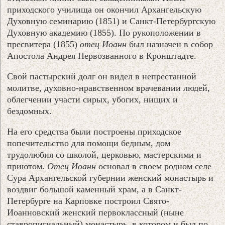
приходского училища он окончил Архангельскую
Духовную семинарию (1851) и Санкт-Петербургскую
Духовную академию (1855). По рукоположении в
пресвитера (1855)
отец Иоанн
был назначен в собор
Апостола Андрея Первозванного в Кронштадте.
Свой пастырский долг он видел в непрестанной
молитве, духовно-нравственном врачевании людей,
облегчении участи сирых, убогих, нищих и
бездомных.
На его средства были построены приходское
попечительство для помощи бедным, дом
трудолюбия со школой, церковью, мастерскими и
приютом.
Отец Иоанн
основал в своем родном селе
Сура Архангельской губернии женский монастырь и
воздвиг большой каменный храм, а в Санкт-
Петербурге на Карповке построил Свято-
Иоанновский женский первоклассный (ныне
ставропигиальный) монастырь, в котором и был по