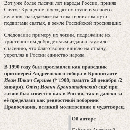
Вот уже более тысячи лет народы России, приняв
Святое Крещение, восходят по ступеням своего
величия, назидаемые на этом тернистом пути
подвигами святых, в земле Российской просиявших.
Следование примеру их жизни, подражание их
христианским добродетелям издавна служило
спасению, что благотворно влияло на страну,
укрепляя в России единство народа.
В 1990 году был прославлен как праведник
протоиерей Андреевского собора в Кронштадте
Иван Ильич Сергиев
(† 1908; память 20 декабря /2
января).
Отец Иоанн Кронштадтский
ещё при
жизни был известен как в России, так и далеко за
её пределами как ревностный поборник
Православия, великий молитвенник и чудотворец.
Об авторе
Елдашев
Анатолий