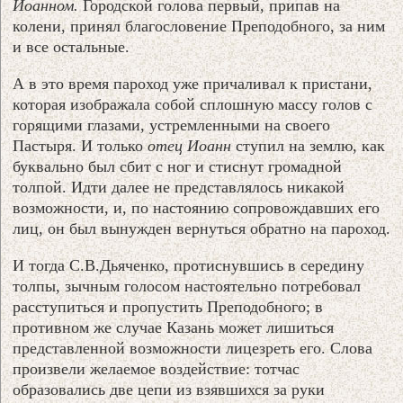
Иоанном.
Городской голова первый, припав на
колени, принял благословение Преподобного, за ним
и все остальные.
А в это время пароход уже причаливал к пристани,
которая изображала собой сплошную массу голов с
горящими глазами, устремленными на своего
Пастыря. И только
отец Иоанн
ступил на землю, как
буквально был сбит с ног и стиснут громадной
толпой. Идти далее не представлялось никакой
возможности, и, по настоянию сопровождавших его
лиц, он был вынужден вернуться обратно на пароход.
И тогда С.В.Дьяченко, протиснувшись в середину
толпы, зычным голосом настоятельно потребовал
расступиться и пропустить Преподобного; в
противном же случае Казань может лишиться
представленной возможности лицезреть его. Слова
произвели желаемое воздействие: тотчас
образовались две цепи из взявшихся за руки