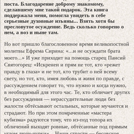
поста. Благодарение доброму знакомому,
сделавшему мне такой подарок. Эта книга
поддержала меня, помогла увидеть в себе
серьезные духовные изъяны... Взять хотя бы
пресловутое осуждение. Ведь сколько говорено о
нем, а воз и ныне там.
Но вот пришло благословенное время великопостной
молитвы Ефрема Сирина: «...и не осуждати брата
моего...» И уже приходит на помощь старец Паисий
Святогорец: «Искренен и прям не тот, кто «режет
правду в глаза» и не тот, кто трубит о ней всему
свету, но тот, кто, имея любовь и живя по правде, с
рассуждением говорит то, что нужно и когда нужно,
в необходимый для этого час. Те, кто обличает других
без рассуждения — нерассудительные люди без
жалости обтёсывают остальных, которые мучаются и
страдают. Но при этом помраченные «мастера
кубизма» радуются тому, что из-под топора их
обличений выходят ровные, обтёсанные под прямым
углом люди-чурки»... Наши страсти — бесовское