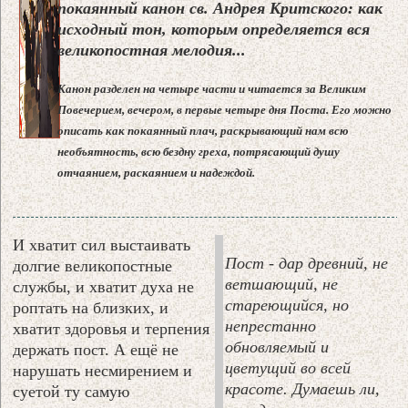
покаянный канон св. Андрея Критского: как
исходный тон, которым определяется вся
великопостная мелодия...
Канон разделен на четыре части и читается за Великим
Повечерием, вечером, в первые четыре дня Поста. Его можно
описать как покаянный плач, раскрывающий нам всю
необъятность, всю бездну греха, потрясающий душу
отчаянием, раскаянием и надеждой.
И хватит сил выстаивать
Пост - дар древний, не
долгие великопостные
ветшающий, не
службы, и хватит духа не
стареющийся, но
роптать на близких, и
непрестанно
хватит здоровья и терпения
обновляемый и
держать пост. А ещё не
цветущий во всей
нарушать несмирением и
красоте. Думаешь ли,
суетой ту самую