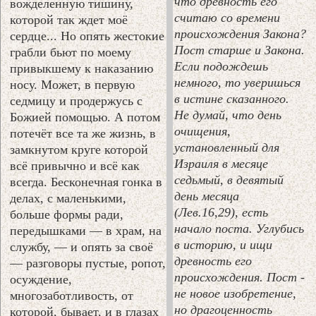
что древность его
вожделенную тишину,
считаю со времени
которой так ждет моё
происхождения Закона?
сердце... Но опять жестокие
Пост старше и Закона.
грабли бьют по моему
Если подождешь
привыкшему к наказанию
немного, то уверишься
носу. Может, в первую
в истине сказанного.
седмицу и продержусь с
Не думай, что день
Божией помощью. А потом
очищения,
потечёт все та же жизнь, в
установленный для
замкнутом круге которой
Израиля в месяце
всё привычно и всё как
седьмый, в девятый
всегда. Бесконечная гонка в
день месяца
делах, с маленькими,
(Лев.16,29), есть
больше формы ради,
начало поста. Углубись
передышками — в храм, на
в историю, и ищи
службу, — и опять за своё
древность его
— разговоры пустые, ропот,
происхождения. Пост -
осуждение,
не новое изобретение,
многозаботливость, от
но драгоценность
которой, бывает, и в глазах