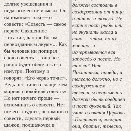
долгие увещевания и
должен состоять в
педагогические изыски. Он
воздержании от пищи
напоминает нам — о
и пития, и только. Не
совести: «Совесть — самое
есть в пост рыбы или
первое Священное
не вкушать масла и
Писание, данное Богом
вина — этим, по их
первозданным людям... Как
мнению, и
бы человек ни попирал
исчерпывается вся
свою совесть — она все
заповедь о посте. Но
равно будет обличать его
так ли? Нет.
изнутри. Поэтому и
Поститься, правда, и
говорят: «Его червь точит».
телесно должно, но с
Ведь нет ничего слаще, чем
воздержанием
мирная спокойная совесть».
телесным непременно
Но нет ничего проще —
должен быть соединен
вспоминать о совести. Нет
и пост духовный. Так
ничего труднее, вспомнив о
учит и святая Церковь.
совести, сделать первый
«Постящеся, говорит
шажок, полшажочка в
она, братие, телесно,