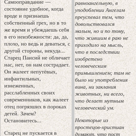
Самооправдание —
равноангельную, в
состояние удобное, когда
уподоблении Ангелам
вроде и признаешь
преуспевал тем, что
собственный грех, но в то
довольствовался
же время и убеждаешь себя
малым, но и по тому,
в его неизбежности: да, да,
что жившим в раю не
плохо, но ведь и деваться, с
приходило на мысль,
другой стороны, некуда...
что в последствии
Старец Паисий не обличает
изобретено
нас, нет, он нам сострадает.
человеческим
Он жалеет непутёвых,
примышлением; там не
инфантильных,
было ни употребления
изнеженных,
вина, ни заклания
расслабленных своих
животных, ни всего,
современников, как жалеет
что делает мутным
отец погрязших в пороках
человеческий ум.
детей. Зачем?
Некоторые из
Остановитесь...
простецов-христиан
Старец не пускается в
думают, что пост