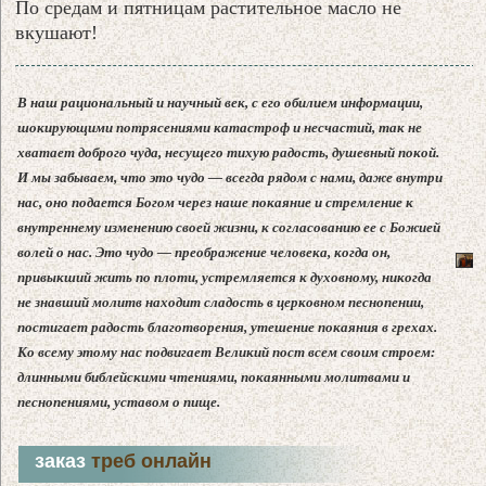
По средам и пятницам растительное масло не
вкушают!
В наш рациональный и научный век, с его обилием информации,
шокирующими потрясениями катастроф и несчастий, так не
хватает доброго чуда, несущего тихую радость, душевный покой.
И мы забываем, что это чудо — всегда рядом с нами, даже внутри
нас, оно подается Богом через наше покаяние и стремление к
внутреннему изменению своей жизни, к согласованию ее с Божией
волей о нас. Это чудо — преображение человека, когда он,
привыкший жить по плоти, устремляется к духовному, никогда
не знавший молитв находит сладость в церковном песнопении,
постигает радость благотворения, утешение покаяния в грехах.
Ко всему этому нас подвигает Великий пост всем своим строем:
длинными библейскими чтениями, покаянными молитвами и
песнопениями, уставом о пище.
заказ
треб онлайн