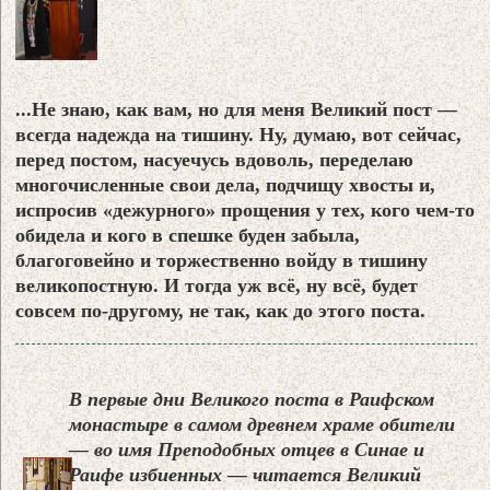
...Не знаю, как вам, но для меня Великий пост —
всегда надежда на тишину. Ну, думаю, вот сейчас,
перед постом, насуечусь вдоволь, переделаю
многочисленные свои дела, подчищу хвосты и,
испросив «дежурного» прощения у тех, кого чем-то
обидела и кого в спешке буден забыла,
благоговейно и торжественно войду в тишину
великопостную. И тогда уж всё, ну всё, будет
совсем по-другому, не так, как до этого поста.
В первые дни Великого поста в Раифском
монастыре в самом древнем храме обители
— во имя Преподобных отцев в Синае и
Раифе избиенных — читается Великий