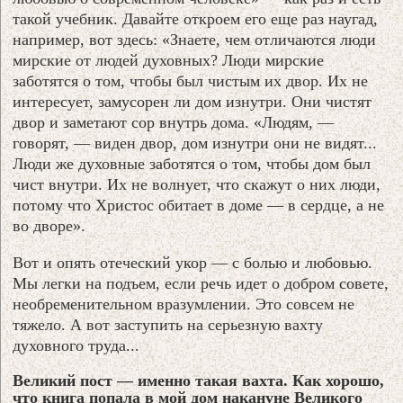
такой учебник. Давайте откроем его еще раз наугад,
например, вот здесь: «Знаете, чем отличаются люди
мирские от людей духовных? Люди мирские
заботятся о том, чтобы был чистым их двор. Их не
интересует, замусорен ли дом изнутри. Они чистят
двор и заметают сор внутрь дома. «Людям, —
говорят, — виден двор, дом изнутри они не видят...
Люди же духовные заботятся о том, чтобы дом был
чист внутри. Их не волнует, что скажут о них люди,
потому что Христос обитает в доме — в сердце, а не
во дворе».
Вот и опять отеческий укор — с болью и любовью.
Мы легки на подъем, если речь идет о добром совете,
необременительном вразумлении. Это совсем не
тяжело. А вот заступить на серьезную вахту
духовного труда...
Великий пост — именно такая вахта. Как хорошо,
что книга попала в мой дом накануне Великого