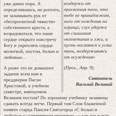
воздержи от
уже давно пора. А
присвоения того, что
определившись, не роптать,
тебе не принадлежит,
не заламывать рук от
ноги от хождения на
«беспросветной тяжести»
игрища; слух удержи
собственного креста, а
от слышания
возрадоваться, что наше
оклеветания и лжи, и
сердце открыто навстречу
пусть постятся и уста
Богу и укреплять сердце
твои, воздерживаясь
молитвой, постом, болью и
от осуждения»
любовью...
(Прол., Апр. 9).
А разве это не домашнее
задание всем нам в
Святитель
преддверии Пасхи
Василий Великий
Христовой, в учебном
семестре, именуемом
Великим постом? По хорошему учебнику экзамены
сдавать всегда легче. Первый том Слов блаженной
памяти старца Паисия Святогорца «С болью и
любовью о современном человеке» — как раз и есть