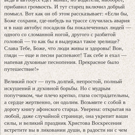
прибавил громкость. И тут старец включил добрый
помысл. Вот как он об этом рассказывает: «Если бы,
Боже сохрани, где-нибудь на трассе случилась авария
и в наш автобус посадили бы покалеченных людей —
одного со сломанной ногой, другого с разбитой
головой — то как бы я выдержал такое зрелище?
Слава Тебе, Боже, что люди живы и здоровы! Вон,
гляди — еще и песни распевают! Так себе и ехал —
напевая духовные песнопения. Прекрасное было
путешествие!»
Великий пост — путь долгий, непростой, полный
искушений и духовной борьбы. Но с мудрым
попутчиком, чье плечо крепко, глаза сострадательны,
а сердце жертвенно, он одолим. Возьмите с собой в
дорогу книгу афонского старца. Уверена: открытая на
любой, даже случайной странице, она укрепит ваши
силы, и великий праздник Христова Воскресения
встретите вы в ликовании души, в радости ни с чем