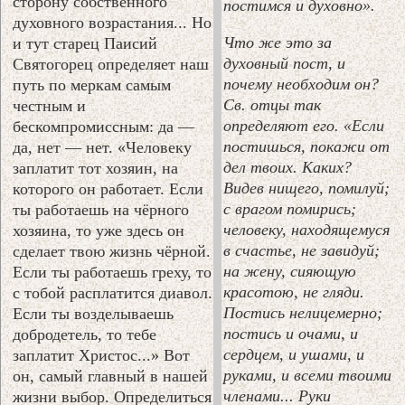
сторону собственного
постимся и духовно».
духовного возрастания... Но
Что же это за
и тут старец Паисий
духовный пост, и
Святогорец определяет наш
почему необходим он?
путь по меркам самым
Св. отцы так
честным и
определяют его. «Если
бескомпромиссным: да —
постишься, покажи от
да, нет — нет. «Человеку
дел твоих. Каких?
заплатит тот хозяин, на
Видев нищего, помилуй;
которого он работает. Если
с врагом помирись;
ты работаешь на чёрного
человеку, находящемуся
хозяина, то уже здесь он
в счастье, не завидуй;
сделает твою жизнь чёрной.
на жену, сияющую
Если ты работаешь греху, то
красотою, не гляди.
с тобой расплатится диавол.
Постись нелицемерно;
Если ты возделываешь
постись и очами, и
добродетель, то тебе
сердцем, и ушами, и
заплатит Христос...» Вот
руками, и всеми твоими
он, самый главный в нашей
членами... Руки
жизни выбор. Определиться