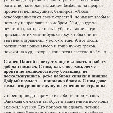
богатство, которым мы живем безбедно на щедрые
проценты великодушных банкиров. «Люди,
освободившиеся от своих страстей, не имеют злобы и
поэтому исправляют зло добром. Увидев где-то
нечистоты, которые нельзя убрать, такие люди
присыпают их чем-нибудь сверху, чтобы они не
вызвали отвращения у кого-то ещё. А вот люди,
расковыривающие мусор и грязь чужих грехов,
похожи на кур, которые копаются известно в чём...»
Старец Паисий советует чаще включать в работу
добрый помысл. С ним, как с посохом, легче
пройти по великопостному большаку, не
поскользнувшись, реже набивая синяки и шишки.
Добрый помысл — привычка благая. С ним даже
самые изнуряющие душу искушения не страшны.
Старец приводит пример из собственной жизни.
Однажды он ехал в автобусе и водитель на всю мощь
включил музыку. Его попросили сделать потише,
ведь в автобусе едет монах, но водитель, наоборот,