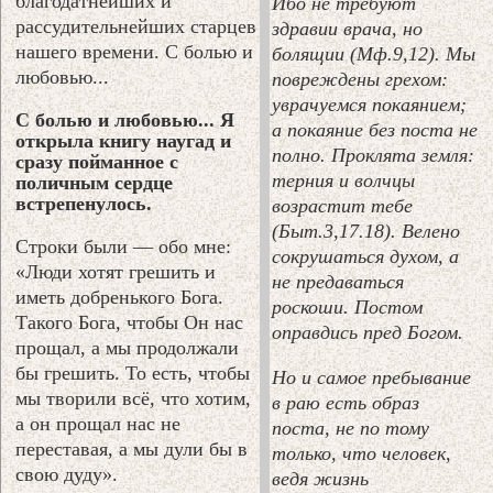
благодатнейших и
Ибо не требуют
рассудительнейших старцев
здравии врача, но
нашего времени. С болью и
болящии (Мф.9,12). Мы
любовью...
повреждены грехом:
уврачуемся покаянием;
С болью и любовью... Я
а покаяние без поста не
открыла книгу наугад и
полно. Проклята земля:
сразу пойманное с
терния и волчцы
поличным сердце
встрепенулось.
возрастит тебе
(Быт.3,17.18). Велено
Строки были — обо мне:
сокрушаться духом, а
«Люди хотят грешить и
не предаваться
иметь добренького Бога.
роскоши. Постом
Такого Бога, чтобы Он нас
оправдись пред Богом.
прощал, а мы продолжали
бы грешить. То есть, чтобы
Но и самое пребывание
мы творили всё, что хотим,
в раю есть образ
а он прощал нас не
поста, не по тому
переставая, а мы дули бы в
только, что человек,
свою дуду».
ведя жизнь