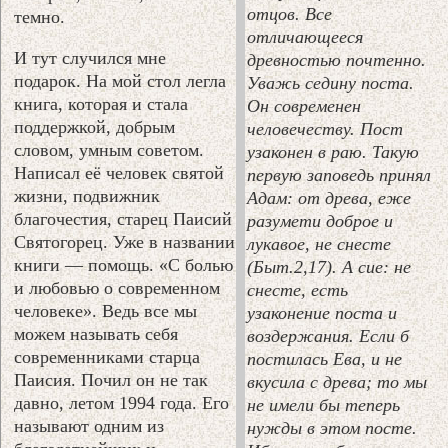
отцов. Все
темно.
отличающееся
И тут случился мне
древностью почтенно.
подарок. На мой стол легла
Уважь седину поста.
книга, которая и стала
Он современен
поддержкой, добрым
человечеству. Пост
словом, умным советом.
узаконен в раю. Такую
Написал её человек святой
первую заповедь принял
жизни, подвижник
Адам: от древа, еже
благочестия, старец Паисий
разумети доброе и
Святогорец. Уже в названии
лукавое, не снесте
книги — помощь. «С болью
(Быт.2,17). А сие: не
и любовью о современном
снесте, есть
человеке». Ведь все мы
узаконение поста и
можем называть себя
воздержания. Если б
современниками старца
постилась Ева, и не
Паисия. Почил он не так
вкусила с древа; то мы
давно, летом 1994 года. Его
не имели бы теперь
называют одним из
нужды в этом посте.