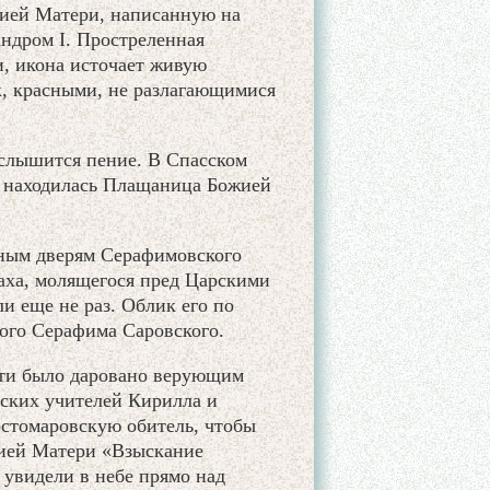
ией Матери, написанную на
ндром I. Простреленная
и, икона источает живую
к, красными, не разлагающимися
слышится пение. В Спасском
е находилась Плащаница Божией
нным дверям Серафимовского
наха, молящегося пред Царскими
и еще не раз. Облик его по
ого Серафима Саровского.
ати было даровано верующим
нских учителей Кирилла и
стомаровскую обитель, чтобы
жией Матери «Взыскание
 увидели в небе прямо над