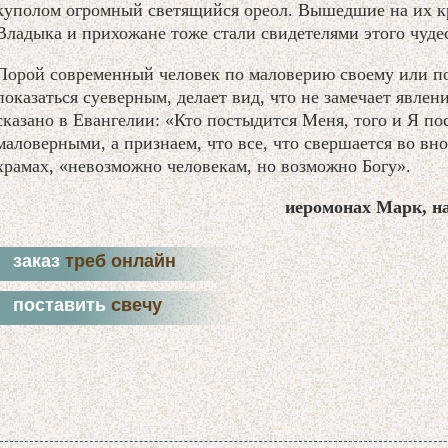
куполом огромный светящийся ореол. Вышедшие на их к
Владыка и прихожане тоже стали свидетелями этого чуде
Порой современный человек по маловерию своему или по
показаться суеверным, делает вид, что не замечает явле
сказано в Евангелии: «Кто постыдится Меня, того и Я по
маловерными, а признаем, что все, что свершается во в
храмах, «невозможно человекам, но возможно Богу».
иеромонах Марк, н
заказ
треб онлайн
поставить
свечу