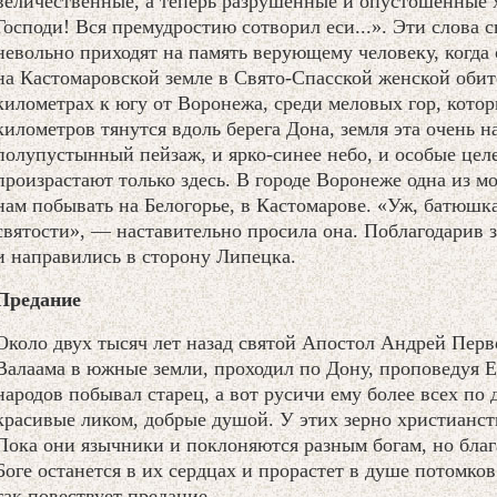
величественные, а теперь разрушенные и опустошенные х
Господи! Вся премудростию сотворил еси...». Эти слова 
невольно приходят на память верующему человеку, когда
на Кастомаровской земле в Свято-Спасской женской обит
километрах к югу от Воронежа, среди меловых гор, кото
километров тянутся вдоль берега Дона, земля эта очень 
полупустынный пейзаж, и ярко-синее небо, и особые цел
произрастают только здесь. В городе Воронеже одна из м
нам побывать на Белогорье, в Кастомарове. «Уж, батюшка
святости», — наставительно просила она. Поблагодарив 
и направились в сторону Липецка.
Предание
Около двух тысяч лет назад святой Апостол Андрей Перв
Валаама в южные земли, проходил по Дону, проповедуя Е
народов побывал старец, а вот русичи ему более всех по
красивые ликом, добрые душой. У этих зерно христианств
Пока они язычники и поклоняются разным богам, но бла
Боге останется в их сердцах и прорастет в душе потомко
так повествует предание.