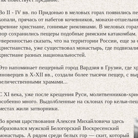
Во II - IV вв. по Придонью в меловых горах появились 
копали, прячась от набегов кочевников, монахи-отшельни
древние христиане, гонимые римлянами. В меловых горах
пор сохранились пещеры подобные римским катакомбам. 
уверенностью сказать, что на территории России, еще за 
христианства, уже существовал монастырь, где подвизал
христиане разных национальностей.
Это напоминает пещерный город Вардзия в Грузии, где хр
иноверцев в X-XII вв., создали более тысячи пещер, с в
величественными храмами...
С XI века, уже после крещения Руси, молитвенников-хрис
особенно много. Выдолбленные на склонах гор кельи-пеще
местах жили затворники.
Во время царствования Алексея Михайловича здесь
образовался мужской Белогорский Воскресенский
монастырь. А рядом среди белых гор — скит, который