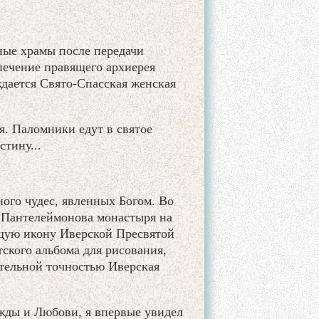
ные храмы после передачи
печение правящего архиерея
дается Свято-Спасская женская
я. Паломники едут в святое
тину...
ного чудес, явленных Богом. Во
т Пантелеймонова монастыря на
ущую икону Иверской Пресвятой
ского альбома для рисования,
тельной точностью Иверская
ежды и Любови, я впервые увидел