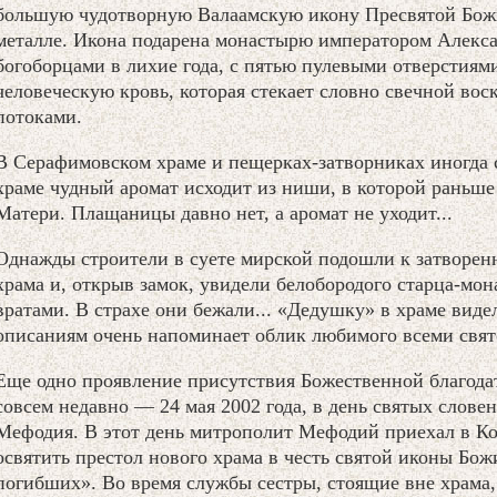
большую чудотворную Валаамскую икону Пресвятой Бож
металле. Икона подарена монастырю императором Алекса
богоборцами в лихие года, с пятью пулевыми отверстиям
человеческую кровь, которая стекает словно свечной вос
потоками.
В Серафимовском храме и пещерках-затворниках иногда 
храме чудный аромат исходит из ниши, в которой раньш
Матери. Плащаницы давно нет, а аромат не уходит...
Однажды строители в суете мирской подошли к затворе
храма и, открыв замок, увидели белобородого старца-мо
вратами. В страхе они бежали... «Дедушку» в храме видел
описаниям очень напоминает облик любимого всеми свят
Еще одно проявление присутствия Божественной благод
совсем недавно — 24 мая 2002 года, в день святых слове
Мефодия. В этот день митрополит Мефодий приехал в Ко
освятить престол нового храма в честь святой иконы Бо
погибших». Во время службы сестры, стоящие вне храма,