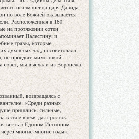
рамы. Но... «Дивны дела Твоя,
святого псалмопевца царя Давида
 он по воле Божией оказывается
ели. Расположенная в 180
рые на протяжении сотен
напоминает Палестину: и
ебные травы, которые
оих духовных чад, посоветовала
, не проедьте мимо такой
за совет, мы выехали из Воронежа
озванный, возвращаясь с
вангелие. «Среди разных
 душе пришлись: сильные,
а в свое время даст росток.
гая весть о Едином Истинном
в через многие-многие годы», —