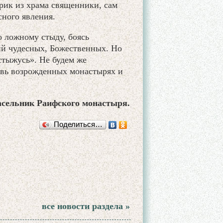
рик из храма священники, сам
сного явления.
 ложному стыду, боясь
ний чудесных, Божественных. Но
стыжусь». Не будем же
новь возрожденных монастырях и
асельник Раифского монастыря.
Поделиться…
все новости раздела »