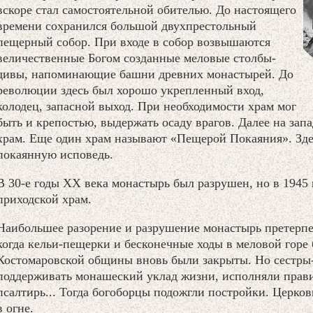
вскоре стал самостоятельной обителью. До настоящего
времени сохранился большой двухпрестольный
пещерный собор. При входе в собор возвышаются
величественные Богом созданные меловые столбы-
дивы, напоминающие башни древних монастырей. До
революции здесь был хорошо укрепленный вход,
колодец, запасной выход. При необходимости храм мог
быть и крепостью, выдержать осаду врагов. Далее на за
храм. Еще один храм называют «Пещерой Покаяния». Зд
покаянную исповедь.
В 30-е годы XX века монастырь был разрушен, но в 1945 
приходской храм.
Наибольшее разорение и разрушение монастырь претерпел
когда кельи-пещерки и бесконечные ходы в меловой горе
Костомаровской общины вновь были закрыты. Но сестры
поддерживать монашеский уклад жизни, исполняли прав
псалтирь... Тогда богоборцы подожгли постройки. Церков
в огне.