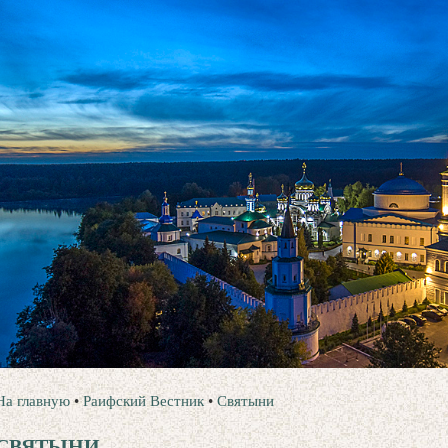
На главную
•
Раифский Вестник
•
Святыни
СВЯТЫНИ