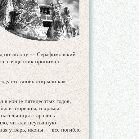
пад по склону — Серафимовский
есь священник принимал
году его вновь открыли как
 в конце пятидесятых годов,
 были взорваны, и храмы
-насельницы старались
ило, читали неусыпную
ная утварь, иконы — все погибло