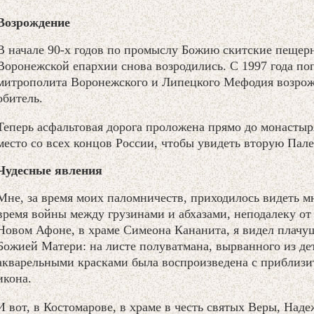
Возрождение
В начале 90-х годов по промыслу Божию скитские пещер
Воронежской епархии снова возродились. С 1997 года по
митрополита Воронежского и Липецкого Мефодия возрож
обитель.
Теперь асфальтовая дорога проложена прямо до монастыр
место со всех концов России, чтобы увидеть вторую Палес
Чудесные явления
Мне, за время моих паломничеств, приходилось видеть м
время войны между грузинами и абхазами, неподалеку о
Новом Афоне, в храме Симеона Кананита, я видел плач
Божией Матери: на листе полуватмана, вырванного из дет
акварельными красками была воспроизведена с приблизи
икона.
И вот, в Костомарове, в храме в честь святых Веры, Над