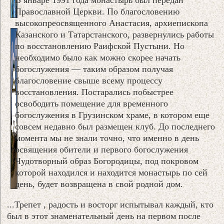
Православной Церкви. По благословению
высокопреосвященного Анастасия, архиепископа
Казанского и Татарстанского, развернулись работы
по восстановлению Раифской Пустыни. Но
необходимо было как можно скорее начать
богослужения — таким образом получая
благословение свыше всему процессу
восстановления. Постарались побыстрее
освободить помещение для временного
богослужения в Грузинском храме, в котором еще
совсем недавно был размещен клуб. До последнего
момента мы не знали точно, что именно в день
освящения обители и первого богослужения
Чудотворный образ Богородицы, под покровом
которой находился и находится монастырь по сей
день, будет возвращена в свой родной дом.
...Трепет , радость и восторг испытывал каждый, кто
был в этот знаменательный день на первом после