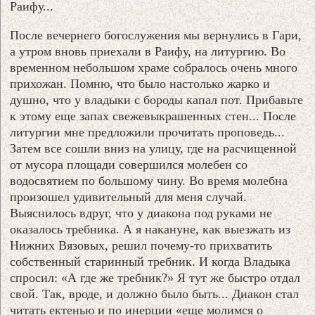
Раифу...
После вечернего богослужения мы вернулись в Гари,
а утром вновь приехали в Раифу, на литургию. Во
временном небольшом храме собралось очень много
прихожан. Помню, что было настолько жарко и
душно, что у владыки с бороды капал пот. Прибавьте
к этому еще запах свежевыкрашенных стен... После
литургии мне предложили прочитать проповедь...
Затем все сошли вниз на улицу, где на расчищенной
от мусора площади совершился молебен со
водосвятием по большому чину. Во время молебна
произошел удивительный для меня случай.
Выяснилось вдруг, что у диакона под руками не
оказалось требника. А я накануне, как выезжать из
Нижних Вязовых, решил почему-то прихватить
собственный старинный требник. И когда Владыка
спросил: «А где же требник?» Я тут же быстро отдал
свой. Так, вроде, и должно было быть... Диакон стал
читать ектенью и по инерции «еще молимся о