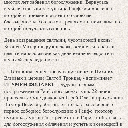
многих лет забвения богослужении. Вернулась
великая святыня заступница Раифской обители к
которой и поныне приходят со словами
благодарности, со своими тревогами и печалями, и от
которой получают утешение...
День возвращения святыни, чудотворной иконы
Божией Матери «Грузинская», останется в нашей
памяти на всю жизнь как день великой радости и
великой справедливости.
— В то время я нес послушание иерея в Нижних
Вязовых в церкви Святой Троицы, - вспоминает
ИГУМЕН ФИЛАРЕТ
. - Будучи первым
пострижеником Раифского монастыпя. 22 июня
приехали ко мне диакон из Гарей Олег и прихожанин
Виктор Веселов, объявили, что завтра совершится
первое соборное богослужение в Раифе, поэтому
нужно как можно быстрее ехать в Гари, чтобы взять
для богослужения облачения и успеть к всенощной в