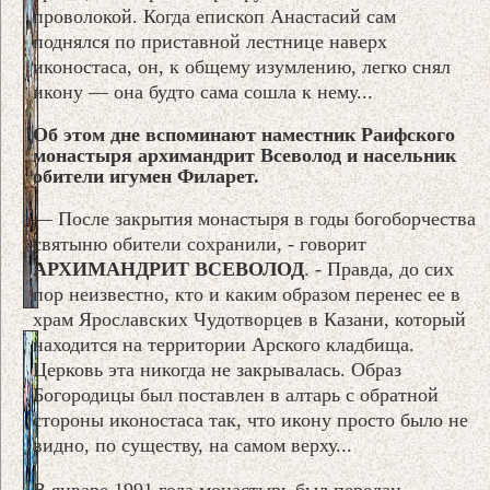
проволокой. Когда епископ Анастасий сам
поднялся по приставной лестнице наверх
иконостаса, он, к общему изумлению, легко снял
икону — она будто сама сошла к нему...
Об этом дне вспоминают наместник Раифского
монастыря архимандрит Всеволод и насельник
обители игумен Филарет.
— После закрытия монастыря в годы богоборчества
святыню обители сохранили, - говорит
АРХИМАНДРИТ ВСЕВОЛОД
. - Правда, до сих
пор неизвестно, кто и каким образом перенес ее в
храм Ярославских Чудотворцев в Казани, который
находится на территории Арского кладбища.
Церковь эта никогда не закрывалась. Образ
Богородицы был поставлен в алтарь с обратной
стороны иконостаса так, что икону просто было не
видно, по существу, на самом верху...
В январе 1991 года монастырь был передан