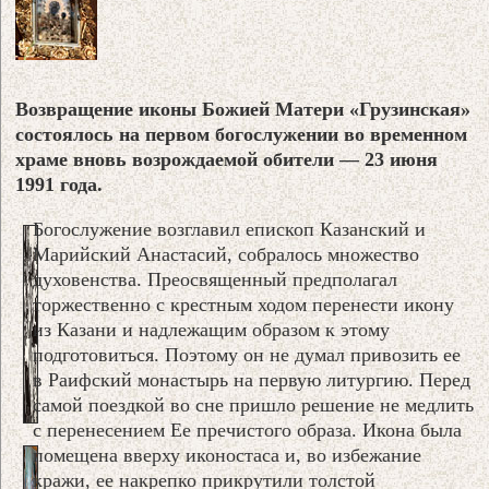
Возвращение иконы Божией Матери «Грузинская»
состоялось на первом богослужении во временном
храме вновь возрождаемой обители — 23 июня
1991 года.
Богослужение возглавил епископ Казанский и
Марийский Анастасий, собралось множество
духовенства. Преосвященный предполагал
торжественно с крестным ходом перенести икону
из Казани и надлежащим образом к этому
подготовиться. Поэтому он не думал привозить ее
в Раифский монастырь на первую литургию. Перед
самой поездкой во сне пришло решение не медлить
с перенесением Ее пречистого образа. Икона была
помещена вверху иконостаса и, во избежание
кражи, ее накрепко прикрутили толстой