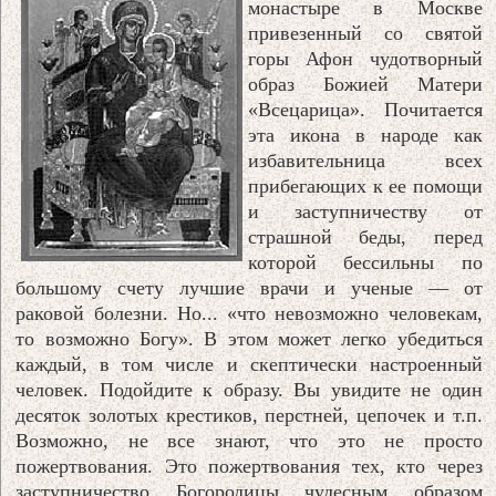
монастыре в Москве
привезенный со святой
горы Афон чудотворный
образ Божией Матери
«Всецарица». Почитается
эта икона в народе как
избавительница всех
прибегающих к ее помощи
и заступничеству от
страшной беды, перед
которой бессильны по
большому счету лучшие врачи и ученые — от
раковой болезни. Но... «что невозможно человекам,
то возможно Богу». В этом может легко убедиться
каждый, в том числе и скептически настроенный
человек. Подойдите к образу. Вы увидите не один
десяток золотых крестиков, перстней, цепочек и т.п.
Возможно, не все знают, что это не просто
пожертвования. Это пожертвования тех, кто через
заступничество Богородицы чудесным образом