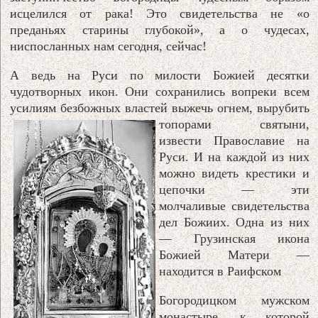
исцелился от рака! Это свидетельства не «о
преданьях старины глубокой», а о чудесах,
ниспосланных нам сегодня, сейчас!
А ведь на Руси по милости Божией десятки
чудотворных икон. Они сохранились вопреки всем
усилиям безбожных властей выжечь огнем, вырубить
топорами
святыни,
извести Православие на
Руси. И на каждой из них
можно видеть крестики и
цепочки — эти
молчаливые свидетельства
дел Божиих. Одна из них
— Грузинская икона
Божией Матери —
находится в Раифском
Богородицком мужском
монастыре, к которой