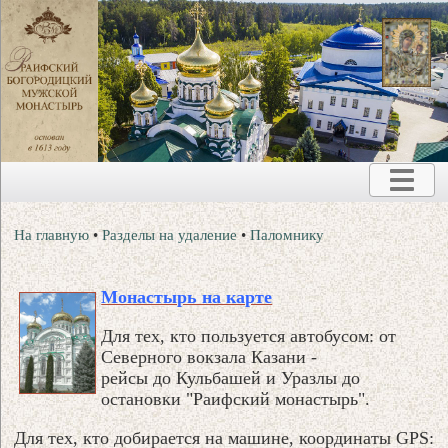
На главную
•
Разделы на удаление
•
Паломнику
Монастырь на карте
Для тех, кто пользуется автобусом: от
Cеверного вокзала Казани -
рейсы до Кульбашей и Уразлы до
остановки "Раифский монастырь".
Для тех, кто добирается на машине, координаты GPS: