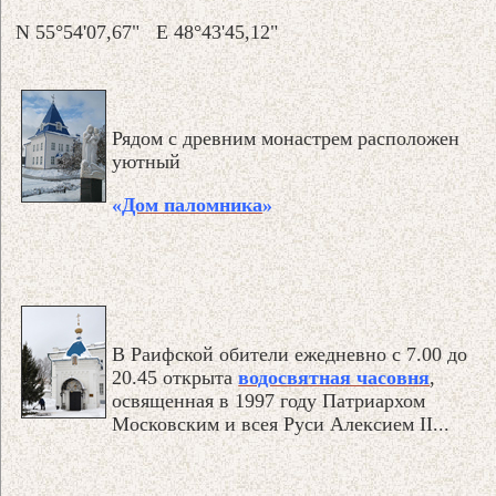
N 55°54'07,67" E 48°43'45,12"
Рядом с древним монастрем расположен
уютный
«
Дом паломника
»
В Раифской обители ежедневно с 7.00 до
20.45 открыта
водосвятная часовня
,
освященная в 1997 году Патриархом
Московским и всея Руси Алексием II...