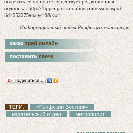
получать ее по почте существует редакционная
подписка: http://flipper.pressa-online.com/issue.aspx?
iid=252275#page=8&kw=
Информационный отдел Раифского монастыря
заказ
треб онлайн
поставить
свечу
Поделиться…
ТЕГИ:
«Раифский Вестник»
издательский отдел
митрополит
все новости раздела »