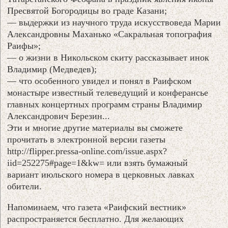
Пресвятой Богородицы во граде Казани;
— выдержки из научного труда искусствоведа Марии
Александровны Маханько «Сакральная топография
Раифы»;
— о жизни в Никольском скиту рассказывает инок
Владимир (Медведев);
— что особенного увидел и понял в Раифском
монастыре известный телеведущий и конферансье
главных концертных программ страны Владимир
Александрович Березин...
Эти и многие другие материалы вы сможете
прочитать в электронной версии газеты
http://flipper.pressa-online.com/issue.aspx?
iid=252275#page=1&kw= или взять бумажный
вариант июльского номера в церковных лавках
обители.
Напоминаем, что газета «Раифский вестник»
распространяется бесплатно. Для желающих