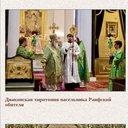
Диаконская хиротония насельника Раифской
обители