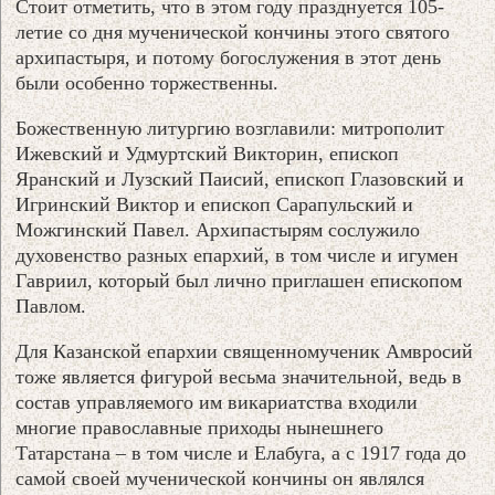
Стоит отметить, что в этом году празднуется 105-
летие со дня мученической кончины этого святого
архипастыря, и потому богослужения в этот день
были особенно торжественны.
Божественную литургию возглавили: митрополит
Ижевский и Удмуртский Викторин, епископ
Яранский и Лузский Паисий, епископ Глазовский и
Игринский Виктор и епископ Сарапульский и
Можгинский Павел. Архипастырям сослужило
духовенство разных епархий, в том числе и игумен
Гавриил, который был лично приглашен епископом
Павлом.
Для Казанской епархии священномученик Амвросий
тоже является фигурой весьма значительной, ведь в
состав управляемого им викариатства входили
многие православные приходы нынешнего
Татарстана – в том числе и Елабуга, а с 1917 года до
самой своей мученической кончины он являлся