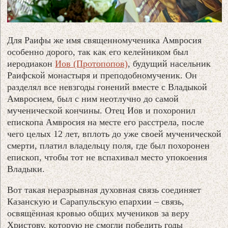
Для Раифы же имя священномученика Амвросия
особенно дорого, так как его келейником был
иеродиакон
Иов (Протопопов)
, будущий насельник
Раифской монастыря и преподобномученик. Он
разделял все невзгоды гонений вместе с Владыкой
Амвросием, был с ним неотлучно до самой
мученической кончины. Отец Иов и похоронил
епископа Амвросия на месте его расстрела, после
чего целых 12 лет, вплоть до уже своей мученической
смерти, платил владельцу поля, где был похоронен
епископ, чтобы тот не вспахивал место упокоения
Владыки.
Вот такая неразрывная духовная связь соединяет
Казанскую и Сарапульскую епархии – связь,
освящённая кровью общих мучеников за веру
Христову, которую не смогли победить годы