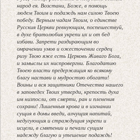
народ ея. Возстани, Боже, в помощь
людем Твоим и подаждь нам силою Твоею
победу. Верным чадам Твоим, о единстве
Русския Церкви ревнующим, поспешествуй,
в духе братолюбия укрепи их и от бед
избави. Запрети раздирающим во
омрачении умов и ожесточении сердец
ризу Твою яже есть Церковь Живаго Бога,
и замыслы их ниспровергни. Благодатию
Твоею власти предержащия ко всякому
благу настави и мудростию обогати!
Воины и вся защитники Отечества нашего
в заповедех Твоих утверди, крепость духа
им низпосли, от смерти, ран и пленения
сохрани! Лишенныя крова и в изгнании
сущия в домы введи, алчущия напитай,
недугующия и страждущия укрепи и
исцели, в смятении и печали сущим
надежду благую и утешение подаждь!