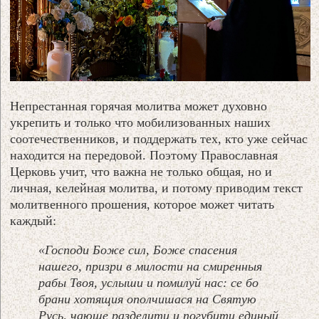
Непрестанная горячая молитва может духовно
укрепить и только что мобилизованных наших
соотечественников, и поддержать тех, кто уже сейчас
находится на передовой. Поэтому Православная
Церковь учит, что важна не только общая, но и
личная, келейная молитва, и потому приводим текст
молитвенного прошения, которое может читать
каждый:
«Господи Боже сил, Боже спасения
нашего, призри в милости на смиренныя
рабы Твоя, услыши и помилуй нас: се бо
брани хотящия ополчишася на Святую
Русь, чающе разделити и погубити единый