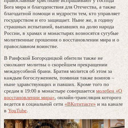
православные христиане испрашивают у Господа
Бога мира и благоденствия для Отечества, а также
благодатной помощи и мудрости тем, кто управляет
государством и его защищает. Ныне же, в годину
страшных испытаний, выпавших на долю народа
России, в храмах и монастырях возносятся сугубые
молитвенные прошения о восстановлении мира и о
православном воинстве.
В Раифской Богородицкой обители также не
смолкают молитвы о скорейшем прекращении
междоусобной брани. Братия молится об этом за
каждым богослужением, поминая также воинов –
ныне здравствующих и павших. Кроме того по
средам в 19:00 в монастыре совершается
молебен «О
восстановлении мира»
, онлайн-трансляция которого
ведется в социальной сети
«ВКотнтакте»
и на канале
в
YouTube
.