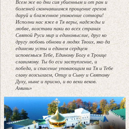
Всем же во дни сия убиенным и от ран и
болезней скончавшимся прощение грехов
даруй и блаженное упокоение сотвори!
Исполни нас яже в Тя веры, надежды и
любве, возстави паки во всех странах
Святой Руси мир и единомыслие, друг ко
другу любовь обнови в людях Твоих, яко да
единеми усты и единем сердцем
исповемыся Тебе, Единому Богу в Троице
славимому. Ты бо еси заступление, и
победа, и спасение уповающим на Тя и Тебе
славу возсылаем, Отцу и Сыну и Святому
Духу, ныне и присно, и во веки веков.
Аминь»