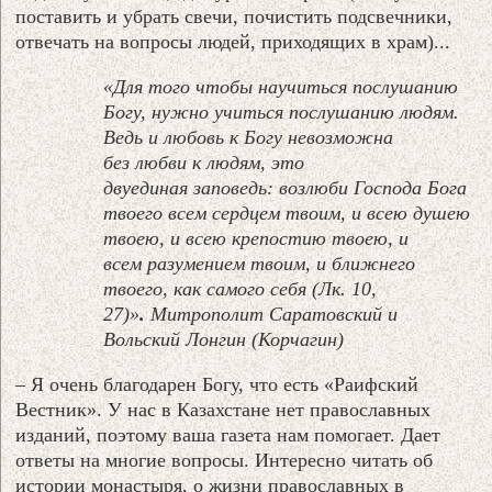
поставить и убрать свечи, почистить подсвечники,
отвечать на вопросы людей, приходящих в храм)...
«
Для того чтобы научиться послушанию
Богу, нужно учиться послушанию людям.
Ведь и любовь к Богу невозможна
без любви к людям, это
двуединая заповедь: возлюби Господа Бога
твоего всем сердцем твоим, и всею душею
твоею, и всею крепостию твоею, и
всем разумением твоим, и ближнего
твоего, как самого себя (Лк. 10,
27)»
.
Митрополит Саратовский и
Вольский Лонгин (Корчагин)
– Я очень благодарен Богу, что есть «Раифский
Вестник». У нас в Казахстане нет православных
изданий, поэтому ваша газета нам помогает. Дает
ответы на многие вопросы. Интересно читать об
истории монастыря, о жизни православных в