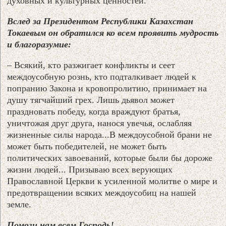
духовных и культурных ценностей.
Вслед за Президентом Республики Казахстан
Токаевым он обратился ко всем проявить мудрость
и благоразумие:
– Всякий, кто разжигает конфликты и сеет
междоусобную рознь, кто подталкивает людей к
попранию Закона и кровопролитию, принимает на
душу тягчайший грех. Лишь дьявол может
праздновать победу, когда враждуют братья,
уничтожая друг друга, нанося увечья, ослабляя
жизненные силы народа...В междоусобной брани не
может быть победителей, не может быть
политических завоеваний, которые были бы дороже
жизни людей... Призываю всех верующих
Православной Церкви к усиленной молитве о мире и
предотвращении всяких междоусобиц на нашей
земле.
Помоги нам всем Господь!