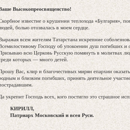
Ваше Высокопреосвященство!
Скорбное известие о крушении теплохода «Булгария», по
людей, болью отозвалась в моем сердце.
Выражая всем жителям Татарстана искренние соболезнов
Всемилостивому Господу об упокоении душ погибших и 
Призываю всю Церковь Русскую помянуть в молитвах лю
среди которых — много детей.
Прошу Вас, клир и благочестивых мирян епархии оказат
родным и близким погибших, принять деятельное участи
пострадавшим.
Да укрепит Господь всех, кого постигло это страшное ис
КИРИЛЛ,
Патриарх Московский и всея Руси.