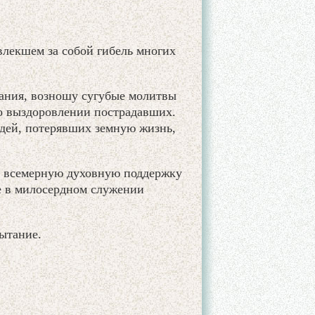
влекшем за собой гибель многих
ания, возношу сугубые молитвы
о выздоровлении пострадавших.
дей, потерявших земную жизнь,
ь всемерную духовную поддержку
е в милосердном служении
пытание.