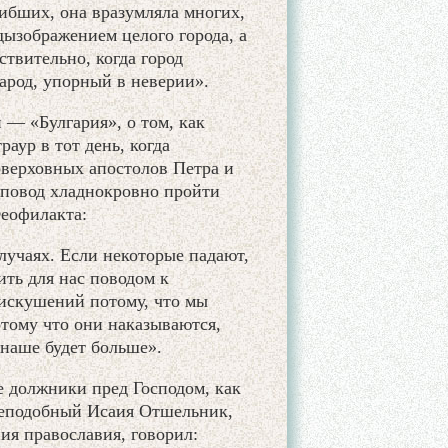
гибших, она вразумляла многих,
дызображением целого города, а
твительно, когда город
народ, упорный в неверии».
 — «Булгария», о том, как
аур в тот день, когда
оверховных апостолов Петра и
я повод хладнокровно пройти
еофилакта:
лучаях. Если некоторые падают,
ить для нас поводом к
 искушений потому, что мы
отому что они наказываются,
 наше будет больше».
е должники пред Господом, как
реподобный Исаия Отшельник,
ия православия, говорил: