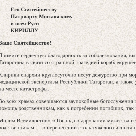
Его Святейшеству
Патриарху Московскому
и всея Руси
КИРИЛЛУ
Ваше Святейшество!
Примите сердечную благодарность за соболезнования, в
Татарстана в связи со страшной трагедией кораблекрушен
Клирики епархии круглосуточно несут дежурство при мо
медицинской экспертизы Республики Татарстан, а также
на месте катастрофы.
Во всех храмах совершаются заупокойные богослужения 
помощь родственникам, как в погребении погибших, так 
Молим Всемилостивого Господа о даровании мужества и 
родственникам — о перенесении столь тяжелого испытан