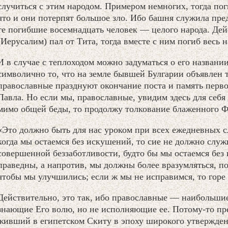
случиться с этим народом. Примером немногих, тогда по
что и они потерпят большое зло. Ибо башня служила пре
те погибшие восемнадцать человек — целого народа. Дейс
(Иерусалим) пал от Тита, тогда вместе с ним погиб весь 
И в случае с теплоходом можно задуматься о его названии
символично то, что на земле бывшей Булгарии объявлен тр
православные празднуют окончание поста и память перв
Павла. Но если мы, православные, увидим здесь для себ
мимо общей беды, то продолжу толкование блаженного Ф
«Это должно быть для нас уроком при всех ежедневных с
когда мы остаемся без искушений, то сие не должно служ
совершенной беззаботливости, будто бы мы остаемся без
праведны, а напротив, мы должны более вразумляться, п
чтобы мы улучшились; если ж мы не исправимся, то горе
Действительно, это так, ибо православные — наибольши
знающие Его волю, но не исполняющие ее. Потому-то п
живший в египетском Скиту в эпоху широкого утвержден