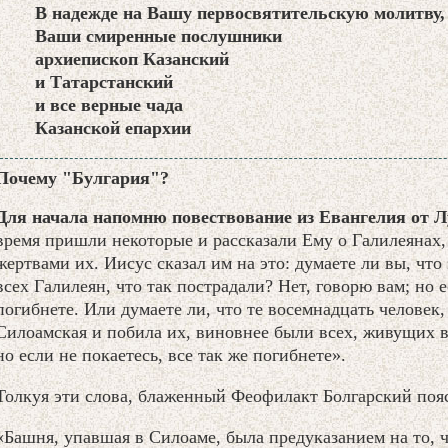
В надежде на Вашу первосвятительскую молитву,
Ваши смиренные послушники
архиепископ Казанский
и Татарстанский
и все верные чада
Казанской епархии
Почему "Булгария"?
Для начала напомню повествование из Евангелия от Лук
время пришли некоторые и рассказали Ему о Галилеянах,
жертвами их. Иисус сказал им на это: думаете ли вы, чт
всех Галилеян, что так пострадали? Нет, говорю вам; но е
погибнете. Или думаете ли, что те восемнадцать человек
Силоамская и побила их, виновнее были всех, живущих в
но если не покаетесь, все так же погибнете».
Толкуя эти слова, блаженный Феофилакт Болгарский поя
«Башня, упавшая в Силоаме, была предуказанием на то, 