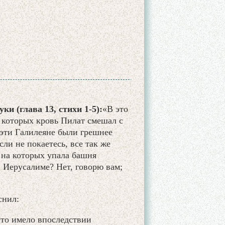
и (глава 13, стихи 1-5):
«В это
 которых кровь Пилат смешал с
о эти Галилеяне были грешнее
сли не покаетесь, все так же
, на которых упала башня
 Иерусалиме? Нет, говорю вам;
снил:
что имело впоследствии