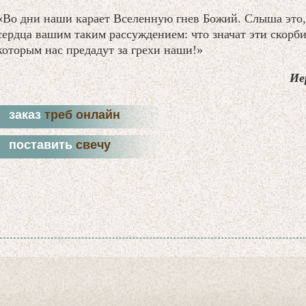
«Во дни наши карает Вселенную гнев Божий. Слыша это,
сердца вашим таким рассуждением: что значат эти скорб
которым нас предадут за грехи наши!»
Ие
заказ
треб онлайн
поставить
свечу