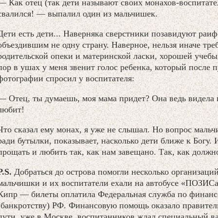
— Как отец (так дети называют своих монахов-воспитате
свалился! — выпалил один из мальчишек.
Дети есть дети... Наверняка сверстники позавидуют раи
объездившим не одну страну. Наверное, нельзя иначе тре
родительской опеки и материнской ласки, хорошей учебы
пор в ушах у меня звенит голос ребенка, который после п
фотографии спросил у воспитателя:
— Отец, ты думаешь, моя мама придет? Она ведь видела г
любит!
Что сказал ему монах, я уже не слышал. Но вопрос мальч
ради бутылки, показывает, насколько дети ближе к Богу. 
прощать и любить так, как нам завещано. Так, как долж
P.S.
Добраться до острова помогли несколько организаций
мальчишки и их воспитатели ехали на автобусе «ПОЗИСа»
Кипр — билеты оплатила Федеральная служба по финан
(банкротству) РФ. Финансовую помощь оказало правител
пути, уже в Москве, воспитанников ждал специальный в