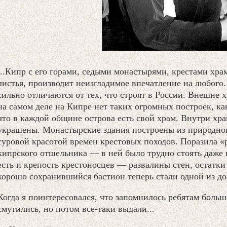
...Кипр с его горами, седыми монастырями, крестами хр
листья, производит неизгладимое впечатление на любого
сильно отличаются от тех, что строят в России. Внешне 
на самом деле на Кипре нет таких огромных построек, как
что в каждой общине острова есть свой храм. Внутри хр
украшены. Монастырские здания построены из природног
суровой красотой времен крестовых походов. Поразила «
кипрского отшельника — в ней было трудно стоять даже н
есть и крепость крестоносцев — развалины стен, остатки
хорошо сохранившийся бастион теперь стали одной из до
Когда я поинтересовался, что запомнилось ребятам больше
смутились, но потом все-таки выдали...