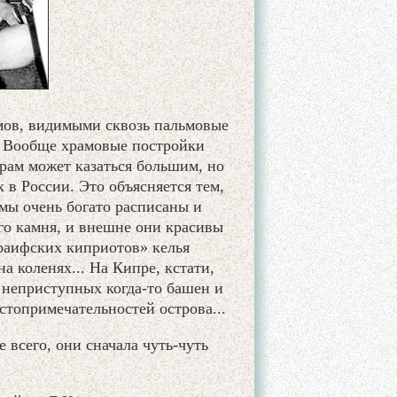
амов, видимыми сквозь пальмовые
. Вообще храмовые постройки
храм может казаться большим, но
 в России. Это объясняется тем,
амы очень богато расписаны и
о камня, и внешне они красивы
раифских киприотов» келья
а коленях... На Кипре, кстати,
 неприступных когда-то башен и
стопримечательностей острова...
 всего, они сначала чуть-чуть