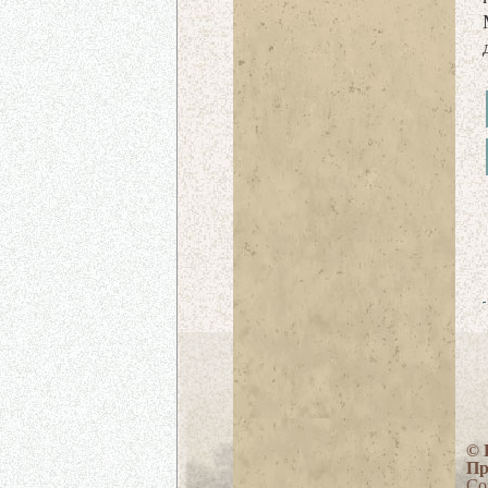
© 
Пр
Со