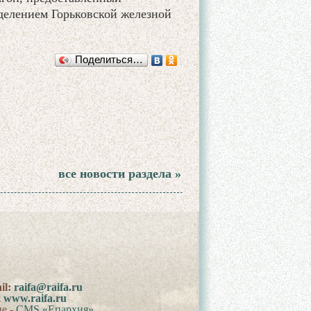
делением Горьковской железной
Поделиться…
все новости раздела »
il:
raifa@raifa.ru
к
www.raifa.ru
ие -
CMS «Епархия»