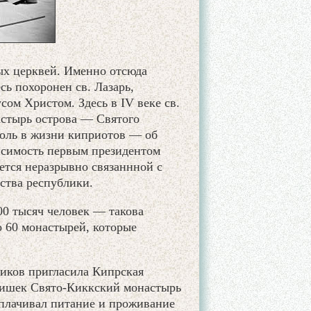
ых церквей. Именно отсюда
сь похоронен св. Лазарь,
ом Христом. Здесь в IV веке св.
стырь острова — Святого
роль в жизни киприотов — об
висимость первым президентом
ется неразрывно связаннной с
ства республики.
00 тысяч человек — такова
 60 монастырей, которые
иков пригласила Кипрская
чишек Свято-Киккский монастырь
плачивал питание и проживание