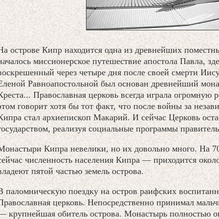
На острове Кипр находится одна из древнейших поместн
началось миссионерское путешествие апостола Павла, зде
воскрешенный через четыре дня после своей смерти Иисус
Еленой Равноапостольной был основан древнейший мона
Креста... Православная церковь всегда играла огромную 
этом говорит хотя бы тот факт, что после войны за неза
Кипра стал архиепископ Макарий. И сейчас Церковь оста
государством, реализуя социальные программы правитель
Монастыри Кипра невелики, но их довольно много. На 7
сейчас численность населения Кипра — приходится около
владеют пятой частью земель острова.
В паломническую поездку на остров раифских воспитанн
Православная церковь. Непосредственно принимал маль
— крупнейшая обитель острова. Монастырь полностью о