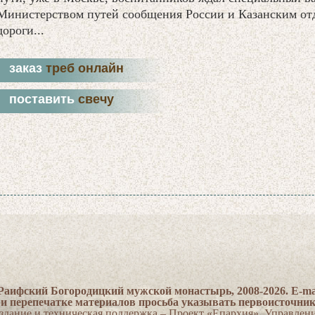
Министерством путей сообщения России и Казанским от
дороги...
заказ
треб онлайн
поставить
свечу
Раифский Богородицкий мужской монастырь, 2008-2026. E-ma
и перепечатке материалов просьба указывать первоисточни
здание и техническая поддержка – Проект «Епархия». Управлен