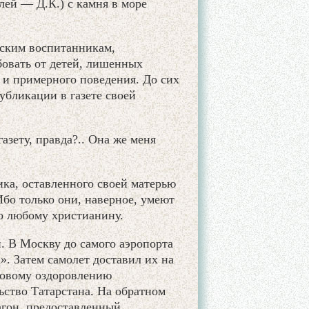
лей — Д.К.) с камня в море
фским воспитанникам,
бовать от детей, лишенных
 и примерного поведения. До сих
убликации в газете своей
азету, правда?.. Она же меня
ика, оставленного своей матерью
Ибо только они, наверное, умеют
но любому христианину.
. В Москву до самого аэропорта
. Затем самолет доставил их на
совому оздоровлению
ьство Татарстана. На обратном
агон, предоставленный