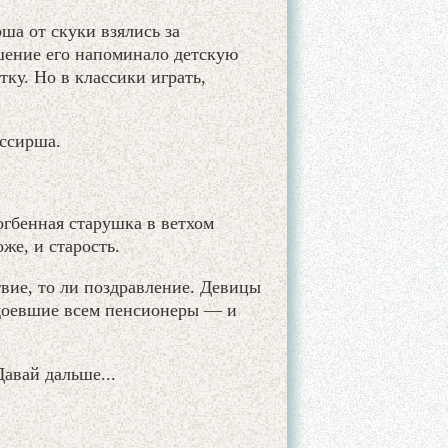
а от скуки взялись за
шение его напоминало детскую
тку. Но в классики играть,
ассирша.
огбенная старушка в ветхом
же, и старость.
вие, то ли поздравление. Девицы
адоевшие всем пенсионеры — и
авай дальше...