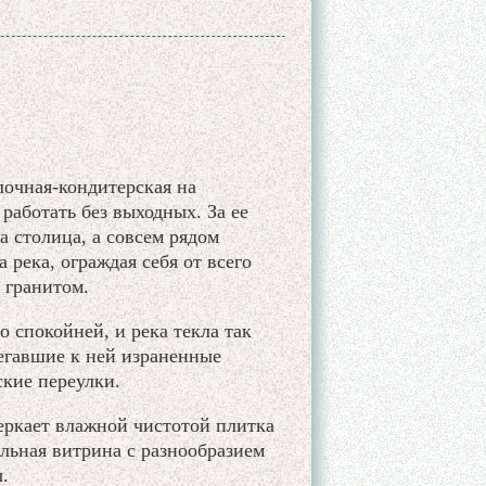
лочная-кондитерская на
работать без выходных. За ее
 столица, а совсем рядом
 река, ограждая себя от всего
 гранитом.
 спокойней, и река текла так
бегавшие к ней израненные
ские переулки.
ркает влажной чистотой плитка
льная витрина с разнообразием
.