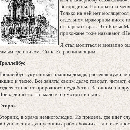
Богородицы. Но поразила меня 
Только на ней нет молящегося
отдельном мраморном киоте пе
от царских врат. Это Божья М
прихожане тоже называют «Не
Я стал молиться и внезапно ощ
самым грешником, Сына Ее распинающим.
Троллейбус
Троллейбус, укутанный плащом дождя, рассекая лужи, мч
дкшно и тесно. Все заняты своим делм: говорят, читают,
отделяют нас от природного неудобства. За окном. на др
Новодевичьего. Но мало кто смотрит в окно.
Сторож
Вторник, в храме немноголюдно. Из придела, где идет слу
«О упокоении душ усопших рабов Божиих... и о еже про