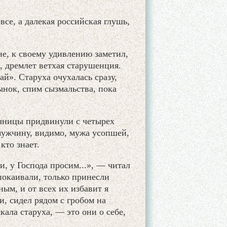
все, а далекая российская глушь,
е, к своему удивлению заметил,
, дремлет ветхая старушенция.
й». Старуха очухалась сразу,
ынок, спим сызмальства, пока
ечницы придвинули с четырех
мужчину, видимо, мужа усопшей,
кто знает.
, у Господа просим...», — читал
покаивали, только принесли
ым, и от всех их избавит я
, сидел рядом с гробом на
ала старуха, — это они о себе,