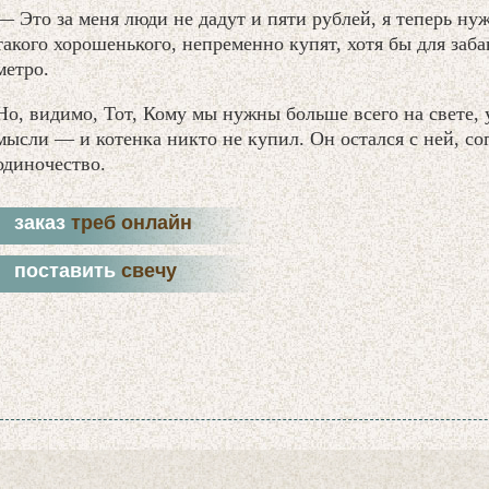
— Это за меня люди не дадут и пяти рублей, я теперь нужн
такого хорошенького, непременно купят, хотя бы для заба
метро.
Но, видимо, Тот, Кому мы нужны больше всего на свете
мысли — и котенка никто не купил. Он остался с ней, со
одиночество.
заказ
треб онлайн
поставить
свечу