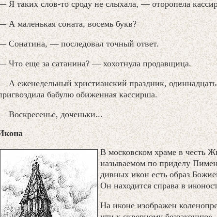
— Я таких слов-то сроду не слыхала, — оторопела касси
— А маленькая соната, восемь букв?
— Сонатина, — последовал точный ответ.
— Что еще за сатанина? — хохотнула продавщица.
— А еженедельный христианский праздник, одиннадцат
пригвоздила бабулю обиженная кассирша.
— Воскресенье, доченьки...
Икона
В московском храме в честь 
называемом по приделу Пимен
дивных икон есть образ Божие
Он находится справа в иконост
На иконе изображен коленопр
ити к скверному беззаконию»,