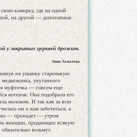
 свою каморку, где на одной
адой, на другой — допотопные
ой у закрытых церквей дрожит.
Анна Ахматова
акинув на ушанку старенькую
 медвежонка, укутанного
ая муфточка — совсем еще
ся котенок. Она подобрала его
ила молоком. И так как за всю
илась ни о ком заботиться, а
лко — пропадет — утром
дела женщин, продающих всякую
 обязательно возьмут.