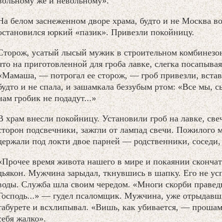
вольному же и невольному».
На белом заснеженном дворе храма, будто и не Москва во
остановился юркий «пазик». Привезли покойницу.
Сторож, усатый лысый мужик в строительном комбинезон
что на приготовленной для гроба лавке, слегка посапывая
«Мамаша, — потрогал ее сторож, — гроб привезли, встава
будто и не спала, и зашамкала беззубым ртом: «Все мы, с
нам гробик не подадут...»
В храм внесли покойницу. Установили гроб на лавке, св
сторон подсвечники, зажгли от лампад свечи. Пожилого 
держали под локти двое парней — родственники, соседи, 
«Прочее время живота нашего в мире и покаянии скончати
дьякон. Мужчина зарыдал, ткнувшись в шапку. Его не ус
воды. Служба шла своим чередом. «Многи скорби праведн
Господь...» — гудел псаломщик. Мужчина, уже отрыдавши
табурете и всхлипывал. «Вишь, как убивается, — прошамк
себя жалко».