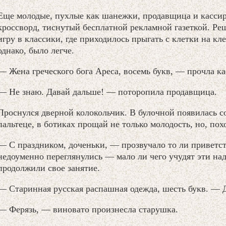
Еще молодые, пухлые как шанежки, продавщица и кассирш
кроссворд, тиснутый бесплатной рекламной газеткой. Ре
игру в классики, где приходилось прыгать с клетки на кле
однако, было легче.
— Жена греческого бога Ареса, восемь букв, — прочла к
— Не знаю. Давай дальше! — поторопила продавщица.
Проснулся дверной колокольчик. В булочной появилась с
пальтеце, в ботиках прощай не только молодость, но, похо
— С праздником, доченьки, — прозвучало то ли приветст
недоуменно переглянулись — мало ли чего учудят эти н
продолжили свое занятие.
— Старинная русская распашная одежда, шесть букв. — Д
— Ферязь, — виновато произнесла старушка.