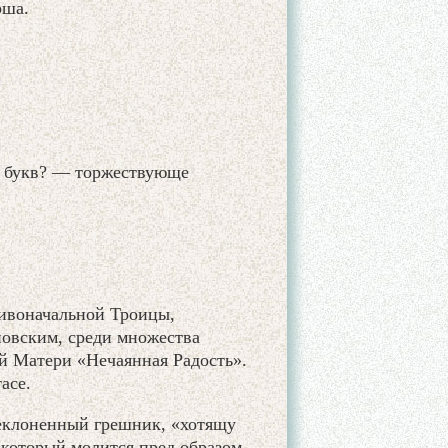
рша.
ь букв? — торжествующе
Живоначальной Троицы,
овским, среди множества
й Матери «Нечаянная Радость».
асе.
еклоненный грешник, «хотящу
 который молится пред образом