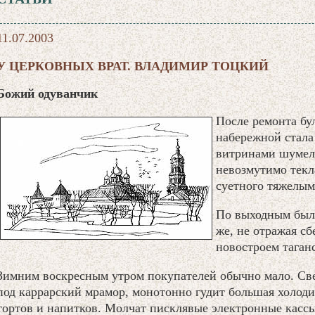
11.07.2003
У ЦЕРКОВНЫХ ВРАТ. ВЛАДИМИР ТОЦКИЙ
Божий одуванчик
После ремонта бу
набережной стала 
витринами шумела
невозмутимо текла
суетного тяжелым
По выходным было
же, не отражая с
новостроем таган
Зимним воскресным утром покупателей обычно мало. Све
под каррарский мрамор, монотонно гудит большая холоди
тортов и напитков. Молчат писклявые электронные кассы