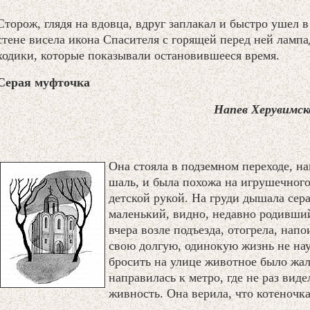
Сторож, глядя на вдовца, вдруг заплакал и быстро ушел в
стене висела икона Спасителя с горящей перед ней ламп
ходики, которые показывали остановившееся время.
Серая муфточка
Напев Херувимск
Она стояла в подземном переходе, н
шаль, и была похожа на игрушечного
детской рукой. На груди дышала сер
маленький, видно, недавно родивший
вчера возле подъезда, отогрела, напо
свою долгую, одинокую жизнь не науч
бросить на улице животное было жа
направилась к метро, где не раз ви
живность. Она верила, что котеночка