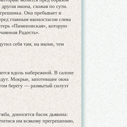
другая икона, схожая по сути.
 грешника. Она пребывает в
ред главным иконостасом слева
атерь «Пименовская», которую
чаянная Радость».
утил себя там, на иконе, тем
ится вдоль набережной. В салоне
 едут. Мокрые, запотевшие окна
угом берегу — размытый силуэт
жба, доносится басок дьякона:
ститися им всякому прегрешению,