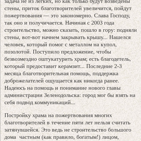
задача не из легких, но как только будут возведены
стены, приток благотворителей увеличится, пойдут
пожертвования — это закономерно. Слава Господу,
так оно и получичается. Начиная с 2003 года
строительство, можно сказать, пошло в гору: подняли
стены, вот-вот начнем закрывать крышу... Нашелся
человек, который помог с металлом на купол,
позолотой. Поступило предложение, чтобы
безвозмездно оштукатурить храм; есть благодетель,
который предоставит керамзит... Последние 2-3
месяца благотворительная помощь, поддержка
доброжелателей ощущается как никогда ранее.
Надеюсь на помощь и понимание нового главы
администрации Зеленодольска: город мог бы взять на
себя подвод коммуникаций...
Постройку храма на пожертвования многих
благотворителей в течение пяти лет нельзя считать
затянувшейся. Это ведь не строительство большого
дома частным (как правило, богатым!) лицом,