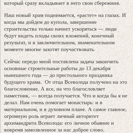
который сразу вкладывает в него свои сбережния.
Наш новый храм поднимается, «растет» на глазах. И
когда мы дойдем до купола, завершение
строительства только начнет ускоряться — люди
будут видеть плоды своих вложений, конечный
результат, и в заключительном, знаменательном
моменте многие захотят поучаствовать.
Сейчас передо мной поставлена задача закончить
основные строительные работы до 13 декабря
нынешнего года — до престольного праздника
будущего храма. От отца Всеволода получено на это
благословение. А все, на что благословляет
наместник, — всегда получается. Что и когда бы я не
делал. Нам очень помогает монастырь: и в
материальном, и в духовном плане. А самое главное,
огромную роль играет личный авторитет
архимандрита Всеволода: его личное обаяние и
вовремя замолвленное за нас доброе слово.