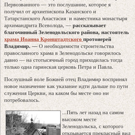
Первозванного — это послушание, которое я
получил от архиепископа Казанского и
Татарстанского Анастасия и наместника монастыря
архимандрита Всеволода, —
рассказывает
благочинный Зеленодольского района, настоятель
храма Иоанна Кронштадтского
протоиерей
Владимир. —
О необходимости строительства
православного храма в Зеленодольске говорилось
давно — на стотысячный город приходилась тогда
только одна гаринская церковь Петра и Павла.
Послушный воле Божией отец Владимир воспринял
новое назначение как указание идти дальше по пути
служения Церкви, на каком бы месте оно ни
потребовалось.
...Пять лет назад на самом
высоком месте
Зеленодольска, с которого
открывается прекрасный вид