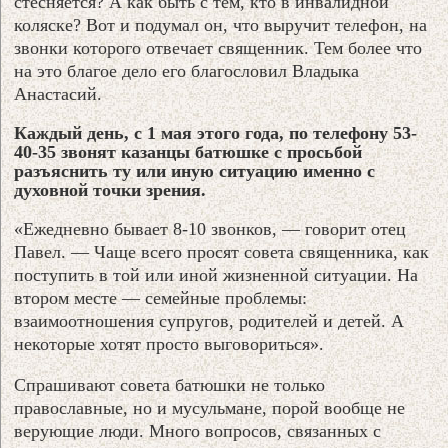
стесняется? А как быть с тем, кто в инвалидной
коляске? Вот и подумал он, что выручит телефон, на
звонки которого отвечает священник. Тем более что
на это благое дело его благословил Владыка
Анастасий.
Каждый день, с 1 мая этого года, по телефону 53-
40-35 звонят казанцы батюшке с просьбой
разъяснить ту или иную ситуацию именно с
духовной точки зрения.
«Ежедневно бывает 8-10 звонков, — говорит отец
Павел. — Чаще всего просят совета священника, как
поступить в той или иной жизненной ситуации. На
втором месте — семейные проблемы:
взаимоотношения супругов, родителей и детей. А
некоторые хотят просто выговориться».
Спрашивают совета батюшки не только
православные, но и мусульмане, порой вообще не
верующие люди. Много вопросов, связанных с