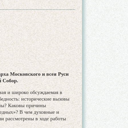
арха Московского и всея Руси
й Собор.
ная и широко обсуждаемая в
бедность: исторические вызовы
ины? Каковы причины
едных»? В чем духовные и
и рассмотрены в ходе работы