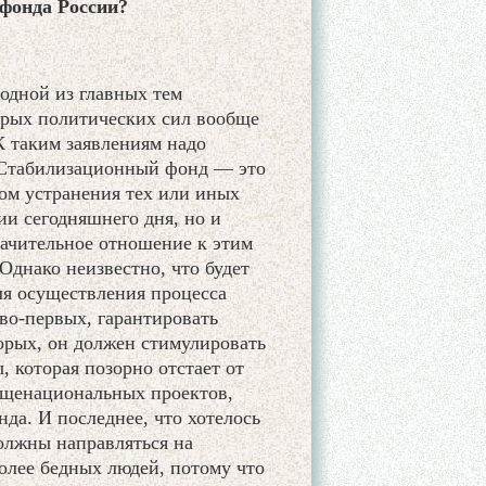
фонда России?
одной из главных тем
рых политических сил вообще
К таким заявлениям надо
к Стабилизационный фонд — это
вом устранения тех или иных
ии сегодняшнего дня, но и
рачительное отношение к этим
 Однако неизвестно, что будет
для осуществления процесса
во-первых, гарантировать
торых, он должен стимулировать
 которая позорно отстает от
бщенациональных проектов,
да. И последнее, что хотелось
должны направляться на
лее бедных людей, потому что