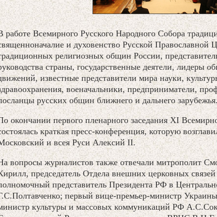
В работе Всемирного Русского Народного Собора традиц
священноначалие и духовенство Русской Православной Ц
традиционных религиозных общин России, представител
руководства страны, государственные деятели, лидеры 
движений, известные представители мира науки, культур
здравоохранения, военачальники, предприниматели, проф
посланцы русских общин ближнего и дальнего зарубежья
По окончании первого пленарного заседания XI Всемирн
состоялась краткая пресс-конференция, которую возглав
Московский и всея Руси Алексий II.
На вопросы журналистов также отвечали митрополит См
Кирилл, председатель Отдела внешних церковных связей
полномочный представитель Президента РФ в Центральн
Г.С.Полтавченко; первый вице-премьер-министр Украины
министр культуры и массовых коммуникаций РФ А.С.Соко