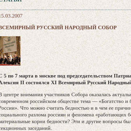
15.03.2007
ВСЕМИРНЫЙ РУССКИЙ НАРОДНЫЙ СОБОР
С 5 по 7 марта в москве под председательством Патри
Алексия II состоялся XI Всемирный Русский Народны
В центре внимания участников Собора оказалась актуаль
современном российском обществе тема — «Богатство и 
России». Что можно считать бедностью и в чем ее прич
социального разлома россиян и феномена «работающих б
материальные корни бедности? Эти и другие вопросы был
секционных заседаний.