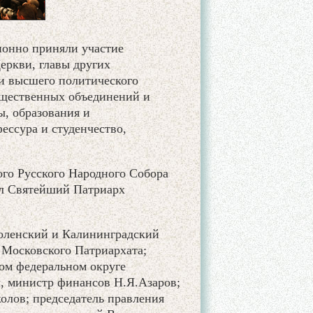
ионно приняли участие
еркви, главы других
и высшего политического
общественных объединений и
ы, образования и
ессура и студенчество,
.
ого Русского Народного Собора
ил Святейший Патриарх
оленский и Калининградский
 Московского Патриархата;
ом федеральном округе
, министр финансов Н.Я.Азаров;
лов; председатель правления