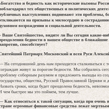
«Богатство и бедность как исторические вызовы Росс
поблагодарил тех общественных и политических деятел
публичных выступлениях поднимают эти проблемы, б
откликаются на призывы к милосердию и состраданию
духовном возрождении и социальной деятельности.
– Ваше Святейшество, видите ли Вы сегодня какие-ни
преодоления бедности в нашем обществе в ближайшие 
напротив, способствует?
Святейший Патриарх Московский и всея Руси Алексий
— На сегодняшний день нам приходится сталкиваться с 
сограждан живут за порогом бедности. Мы собрались сего
проблему соборным разумом и предложить выходы из со
государства, общества, Русской Православной Церкви и 
Назвать сроки, когда будет преодолена бедность, невозмо
И чем быстрее мы это поймем, тем лучше.
— Как относиться к такой ситуации, когда при очень 
стране огромные финансовые средства лежат мертвым