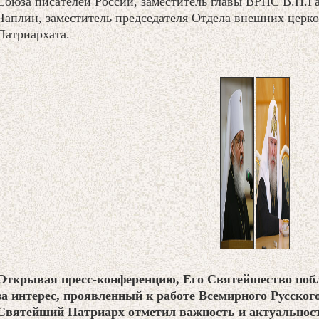
Союза писателей России, заместитель главы ВРНС В.Н.Г
Чаплин, заместитель председателя Отдела внешних церк
Патриархата.
Открывая пресс-конференцию, Его Святейшество поб
за интерес, проявленный к работе Всемирного Русског
Святейший Патриарх отметил важность и актуальност