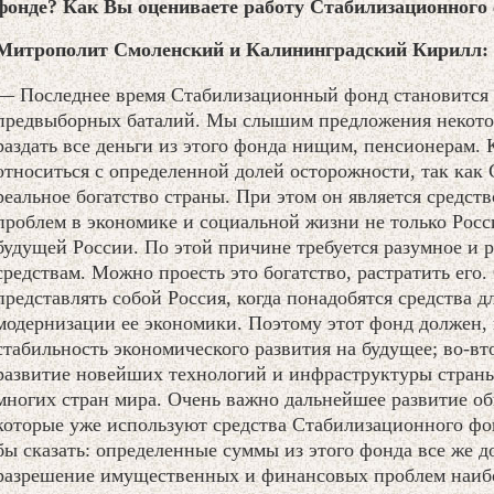
фонде? Как Вы оцениваете работу Стабилизационного 
Митрополит Смоленский и Калининградский Кирилл:
— Последнее время Стабилизационный фонд становится 
предвыборных баталий. Мы слышим предложения некото
раздать все деньги из этого фонда нищим, пенсионерам. 
относиться с определенной долей осторожности, так ка
реальное богатство страны. При этом он является средст
проблем в экономике и социальной жизни не только Росс
будущей России. По этой причине требуется разумное и 
средствам. Можно проесть это богатство, растратить его.
представлять собой Россия, когда понадобятся средства 
модернизации ее экономики. Поэтому этот фонд должен, 
стабильность экономического развития на будущее; во-в
развитие новейших технологий и инфраструктуры страны,
многих стран мира. Очень важно дальнейшее развитие о
которые уже используют средства Стабилизационного фон
бы сказать: определенные суммы из этого фонда все же 
разрешение имущественных и финансовых проблем наибо