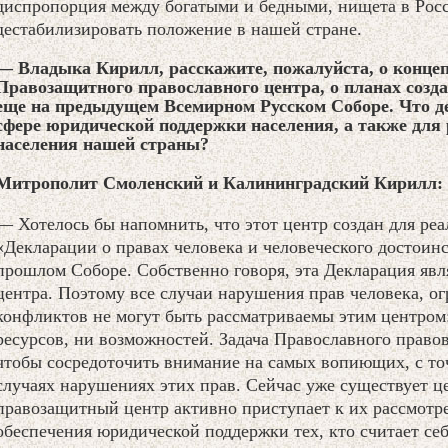
диспропорция между богатыми и бедными, нищета в Росс
дестабилизировать положение в нашей стране.
— Владыка Кирилл, расскажите, пожалуйста, о концеп
Правозащитного православного центра, о планах созд
еще на предыдущем Всемирном Русском Соборе. Что де
сфере юридической поддержки населения, а также дл
населения нашей страны?
Митрополит Смоленский и Калининградский Кирилл:
— Хотелось бы напомнить, что этот центр создан для р
«Декларации о правах человека и человеческого достоинс
прошлом Соборе. Собственно говоря, эта Декларация явл
центра. Поэтому все случаи нарушения прав человека, о
конфликтов не могут быть рассматриваемы этим центром: 
ресурсов, ни возможностей. Задача Православного правов
чтобы сосредоточить внимание на самых вопиющих, с точ
случаях нарушениях этих прав. Сейчас уже существует ц
правозащитный центр активно приступает к их рассмотре
обеспечения юридической поддержки тех, кто считает се