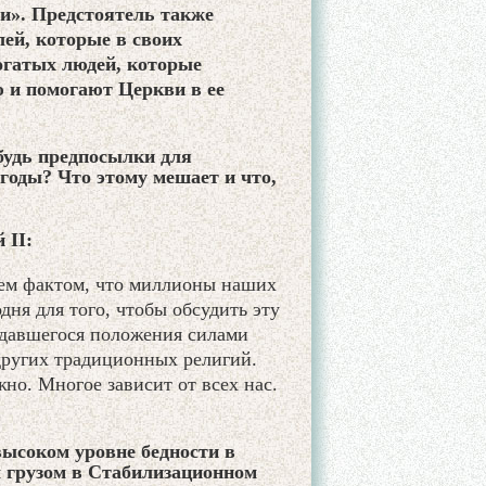
ии». Предстоятель также
ей, которые в своих
огатых людей, которые
 и помогают Церкви в ее
будь предпосылки для
годы? Что этому мешает и что,
 II:
тем фактом, что миллионы наших
дня для того, чтобы обсудить эту
здавшегося положения силами
других традиционных религий.
жно. Многое зависит от всех нас.
высоком уровне бедности в
 грузом в Стабилизационном