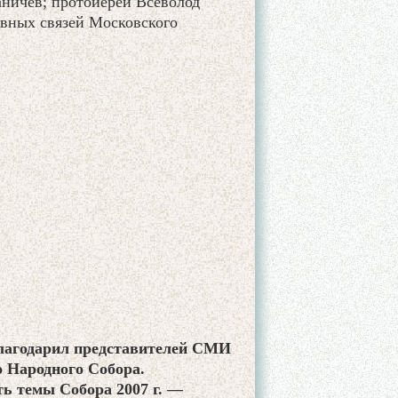
аничев; протоиерей Всеволод
овных связей Московского
лагодарил представителей СМИ
о Народного Собора.
ь темы Собора 2007 г. —