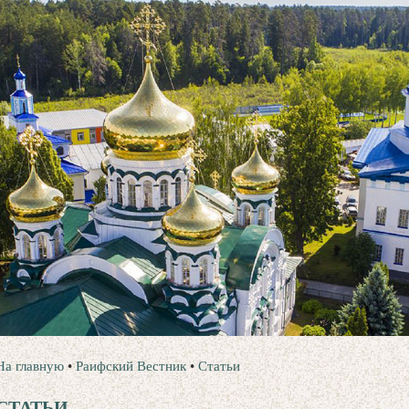
На главную
•
Раифский Вестник
•
Статьи
СТАТЬИ