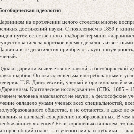
Богоборческая идеология
Дарвинизм на протяжении целого столетия многие воспр
великих достижений науки. С появлением в 1859 г. книг
видов путем естественного подбора» термины «дарвинист
существование» за короткое время сделались известными 
Дарвина в те десятилетия приобрело такую популярность
ученый.
Однако дарвинизм является не наукой, а богоборческой 
наукоподобия. Он оказался весьма востребованным в усл
неверия. Н.Я. Данилевский, ученый и оригинальный мысл
«Дарвинизм. Критическое исследование» (СПб., 1885 – 188
именем человека называются не науки, а философские уч
учение овладело умами ученых всех специальностей, все
полуобразованного общества, и не останется, и даже не о
влияния и на людей совершенно необразованных. В чем ж
необычайного явления? Если хорошенько вникнем, то най
которое общий голос — и ученого мира и публики — дал 