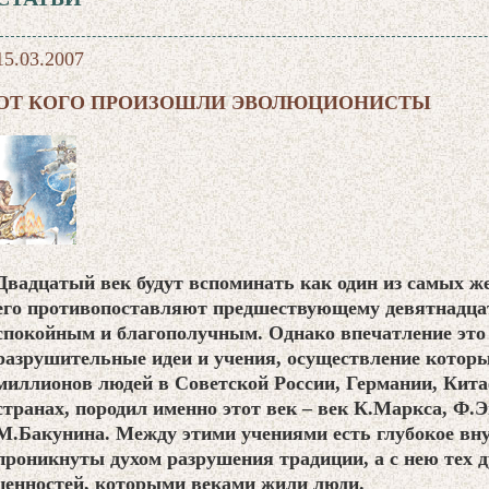
15.03.2007
ОТ КОГО ПРОИЗОШЛИ ЭВОЛЮЦИОНИСТЫ
Двадцатый век будут вспоминать как один из самых ж
его противопоставляют предшествующему девятнадцат
спокойным и благополучным. Однако впечатление это 
разрушительные идеи и учения, осуществление которы
миллионов людей в Советской России, Германии, Кита
странах, породил именно этот век – век К.Маркса, Ф.
М.Бакунина. Между этими учениями есть глубокое вну
проникнуты духом разрушения традиции, а с нею тех 
ценностей, которыми веками жили люди.