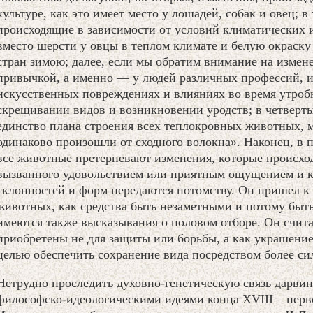
культуре, как это имеет место у лошадей, собак и овец; в
происходящие в зависимости от условий климатических и
вместо шерсти у овцы в теплом климате и белую окраску
стран зимою; далее, если мы обратим внимание на измен
привычкой, а именно — у людей различных профессий, 
искусственных повреждениях и влияниях во время утроб
скрещивании видов и возникновении уродств; в четверт
единство плана строения всех теплокровных животных, 
одинаково произошли от сходного волокна». Наконец, в 
все животные претерпевают изменения, которые происхо
вызванного удовольствием или приятным ощущением и к
склонностей и форм передаются потомству. Он пришел к
животных, как средства быть незаметными и потому бы
имеются также высказывания о половом отборе. Он считал
приобретены не для защиты или борьбы, а как украшение
целью обеспечить сохранение вида посредством более си
Нетрудно проследить духовно-генетическую связь дарви
философско-идеологическими идеями конца XVIII – перв