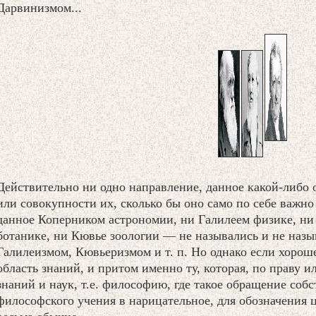
Дарвинизмом...
Действительно ни одно направление, данное какой-либо 
или совокупности их, сколько бы оно само по себе важн
данное Коперником астрономии, ни Галилеем физике, ни
ботанике, ни Кювье зоологии — не назывались и не наз
Галилеизмом, Кювьеризмом и т. п. Но однако если хорош
область знаний, и притом именно ту, которая, по праву ил
знаний и наук, т.е. философию, где такое обращение соб
философского учения в нарицательное, для обозначения 