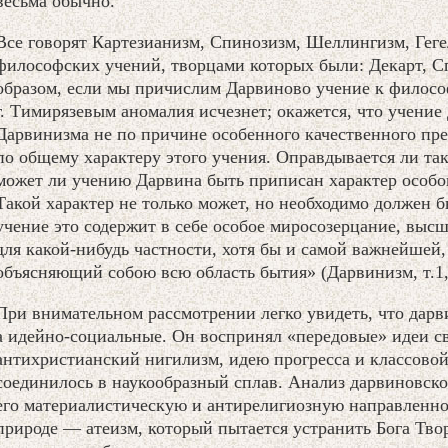
весьма обычно.
Все говорят Картезианизм, Спинозизм, Шеллингизм, Геге
философских учений, творцами которых были: Декарт, Сп
образом, если мы причислим Дарвиново учение к филосо
г. Тимирязевым аномалия исчезнет; окажется, что учени
Дарвинизма не по причине особенного качественного прев
по общему характеру этого учения. Оправдывается ли та
может ли учению Дарвина быть приписан характер особо
Такой характер не только может, но необходимо должен б
учение это содержит в себе особое миросозерцание, выс
для какой-нибудь частности, хотя бы и самой важнейшей,
объясняющий собою всю область бытия» (Дарвинизм, т.1,
При внимательном рассмотрении легко увидеть, что дарв
а идейно-социальные. Он воспринял «передовые» идеи св
антихристианский нигилизм, идею прогресса и классовой
соединилось в наукообразный сплав. Анализ дарвиновско
его материалистическую и антирелигиозную направленно
природе — атеизм, который пытается устранить Бога Тв