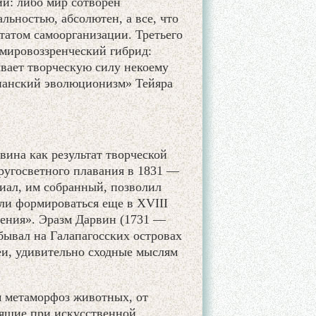
й: либо мир сотворен
льностью, абсолютен, а все, что
ьтатом самоорганизации. Третьего
 мировоззренческий гибрид:
вает творческую силу некоему
тианский эволюционизм» Тейяра
ина как результат творческой
кругосветного плавания в 1831 —
риал, им собранный, позволил
али формироваться еще в XVIII
ения». Эразм Дарвин (1731 —
 бывал на Галапагосских островах
еи, удивительно сходные мыслям
м метаморфоз животных, от
дящие при искусственной