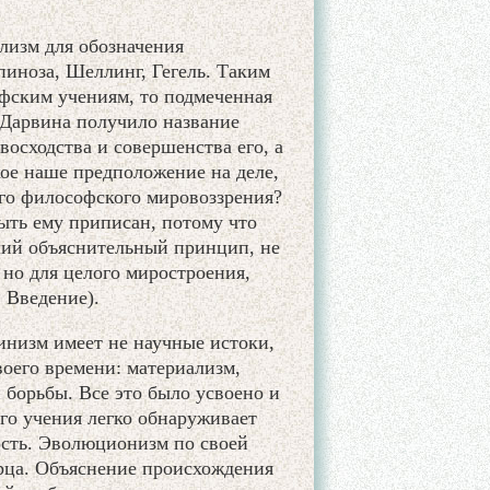
лизм для обозначения
иноза, Шеллинг, Гегель. Таким
фским учениям, то подмеченная
е Дарвина получило название
осходства и совершенства его, а
кое наше предположение на деле,
го философского мировоззрения?
ыть ему приписан, потому что
ший объяснительный принцип, не
 но для целого миростроения,
 Введение).
инизм имеет не научные истоки,
оего времени: материализм,
 борьбы. Все это было усвоено и
го учения легко обнаруживает
сть. Эволюционизм по своей
орца. Объяснение происхождения