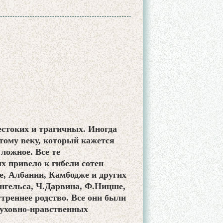
естоких и трагичных. Иногда
ому веку, который кажется
ложное. Все те
х привело к гибели сотен
е, Албании, Камбодже и других
Энгельса, Ч.Дарвина, Ф.Ницше,
треннее родство. Все они были
духовно-нравственных