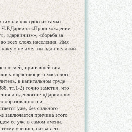
инимали как одно из самых
и Ч.Р.Дарвина «Происхождение
», «дарвинизм», «борьба за
во всех слоях населения. Имя
, какую не имел ни один великий
идеологией, принявшей вид
овиях нарастающего массового
итель, в капитальном труде
8, тт.1-2) точно заметил, что
ения и идеологии: «Дарвиново
го образованного и
стается уже, без сильного
е заключается причина этого
дем ее уже в самом имени,
этому учению, назвав его