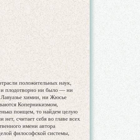
отрасли положительных наук,
о и плодотворно ни было — ни
 Лавуазье химии, ни Жюсье
ываются Коперникизмом,
енько поищем, то найдем целую
и нет, считает себя во главе всех
ственного имени автора
целой философской системы,