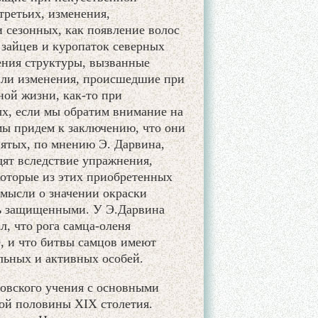
 третьих, изменения,
 сезонных, как появление волос
 зайцев и куропаток северных
ения структуры, вызванные
или изменения, происшедшие при
ной жизни, как-то при
ых, если мы обратим внимание на
мы придем к заключению, что они
пятых, по мнению Э. Дарвина,
дят вследствие упражнения,
оторые из этих приобретенных
 мысли о значении окраски
ть защищенными. У Э.Дарвина
, что рога самца-оленя
, и что битвы самцов имеют
льных и активных особей.
новского учения с основными
ой половины XIX столетия.