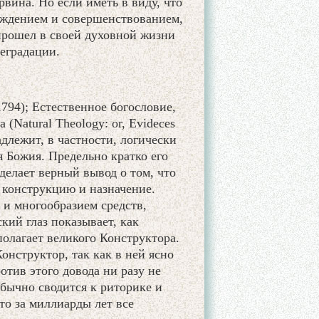
вина. Но если иметь в виду, что
ождением и совершенствованием,
прошел в своей духовной жизни
еградации.
 1794); Естественное богословие,
(Natural Theology: or, Evideces
инадлежит, в частности, логически
я Божия. Предельно кратко его
делает верный вывод о том, что
 конструкцию и назначение.
и многообразием средств,
кий глаз показывает, как
олагает великого Конструктора.
онструктор, так как в ней ясно
отив этого довода ни разу не
бычно сводится к риторике и
то за миллиарды лет все