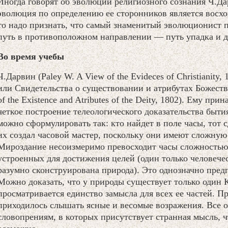
Иногда говорят об эволюции религиозного сознания Ч.Дар
эволюция по определению ее сторонников является восх
то надо признать, что самый знаменитый эволюционист 
путь в противоположном направлении — путь упадка и д
Во время учебы
Ч.Дарвин (Paley W. A View of the Evideces of Christianity,
или Свидетельства о существовании и атрибутах Божества 
of the Existence and Atributes of the Deity, 1802). Ему пр
четкое построение телеологического доказательства быти
можно сформулировать так: кто найдет в поле часы, тот с
их создал часовой мастер, поскольку они имеют сложную
Мироздание несоизмеримо превосходит часы сложностью 
устроенных для достижения целей (один только человечес
разумно сконструирована природа). Это однозначно предп
Можно доказать, что у природы существует только один К
просматривается единство замысла для всех ее частей. Пр
приходилось слышать ясные и весомые возражения. Все о
словопрениям, в которых присутствует странная мысль, ч