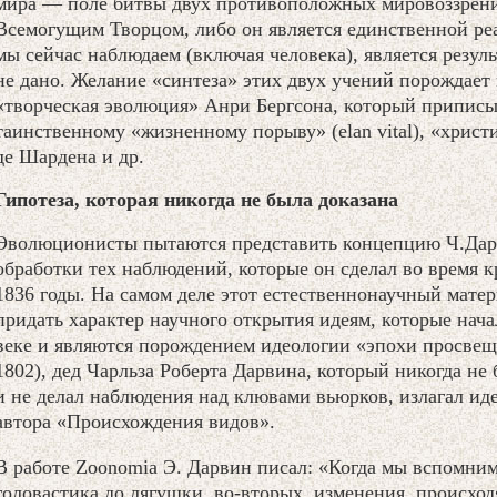
мира — поле битвы двух противоположных мировоззрени
Всемогущим Творцом, либо он является единственной реа
мы сейчас наблюдаем (включая человека), является резул
не дано. Желание «синтеза» этих двух учений порождает
«творческая эволюция» Анри Бергсона, который приписы
таинственному «жизненному порыву» (elan vital), «хрис
де Шардена и др.
Гипотеза, которая никогда не была доказана
Эволюционисты пытаются представить концепцию Ч.Дарв
обработки тех наблюдений, которые он сделал во время 
1836 годы. На самом деле этот естественнонаучный мате
придать характер научного открытия идеям, которые нач
веке и являются порождением идеологии «эпохи просвещ
1802), дед Чарльза Роберта Дарвина, который никогда не
и не делал наблюдения над клювами вьюрков, излагал ид
автора «Происхождения видов».
В работе Zoonomia Э. Дарвин писал: «Когда мы вспомни
головастика до лягушки, во-вторых, изменения, происхо